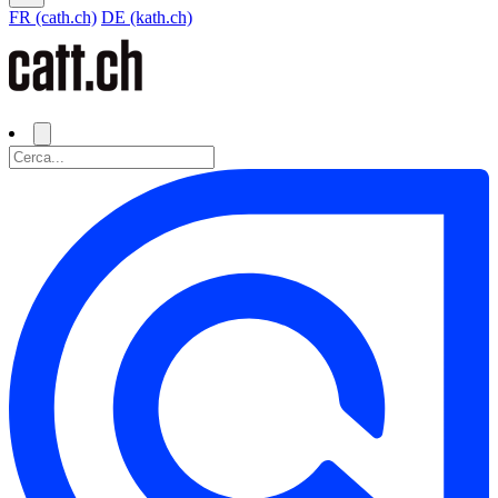
FR (cath.ch)
DE (kath.ch)