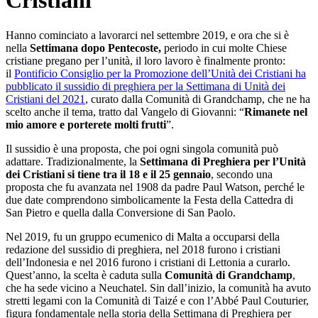
Cristiani
Hanno cominciato a lavorarci nel settembre 2019, e ora che si è
nella
Settimana dopo Pentecoste,
periodo in cui molte Chiese
cristiane pregano per l’unità, il loro lavoro è finalmente pronto:
il
Pontificio Consiglio per la Promozione dell’Unità dei Cristiani ha
pubblicato il sussidio di preghiera per la Settimana di Unità dei
Cristiani del 2021
, curato dalla Comunità di Grandchamp, che ne ha
scelto anche il tema, tratto dal Vangelo di Giovanni: “
Rimanete nel
mio amore e porterete molti frutti
”.
Il sussidio è una proposta, che poi ogni singola comunità può
adattare. Tradizionalmente, la
Settimana di Preghiera per l’Unità
dei Cristiani
si tiene tra il 18 e il 25 gennaio
, secondo una
proposta che fu avanzata nel 1908 da padre Paul Watson, perché le
due date comprendono simbolicamente la Festa della Cattedra di
San Pietro e quella dalla Conversione di San Paolo.
Nel 2019, fu un gruppo ecumenico di Malta a occuparsi della
redazione del sussidio di preghiera, nel 2018 furono i cristiani
dell’Indonesia e nel 2016 furono i cristiani di Lettonia a curarlo.
Quest’anno, la scelta è caduta sulla
Comunità di Grandchamp
,
che ha sede vicino a Neuchatel. Sin dall’inizio, la comunità ha avuto
stretti legami con la Comunità di Taizé e con l’Abbé Paul Couturier,
figura fondamentale nella storia della Settimana di Preghiera per