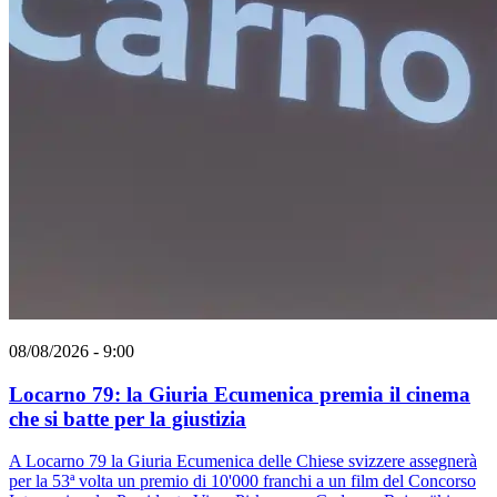
08/08/2026 - 9:00
Locarno 79: la Giuria Ecumenica premia il cinema
che si batte per la giustizia
A Locarno 79 la Giuria Ecumenica delle Chiese svizzere assegnerà
per la 53ª volta un premio di 10'000 franchi a un film del Concorso