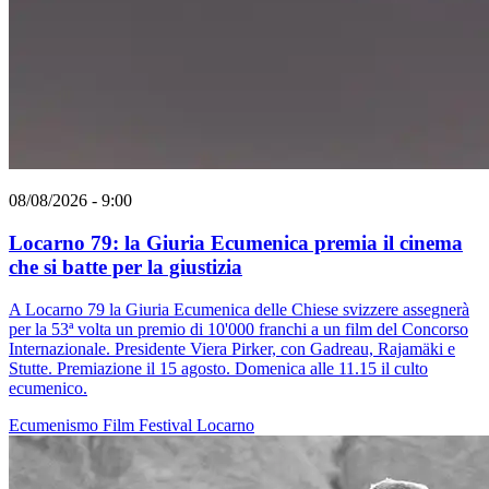
08/08/2026 - 9:00
Locarno 79: la Giuria Ecumenica premia il cinema
che si batte per la giustizia
A Locarno 79 la Giuria Ecumenica delle Chiese svizzere assegnerà
per la 53ª volta un premio di 10'000 franchi a un film del Concorso
Internazionale. Presidente Viera Pirker, con Gadreau, Rajamäki e
Stutte. Premiazione il 15 agosto. Domenica alle 11.15 il culto
ecumenico.
Ecumenismo
Film
Festival
Locarno