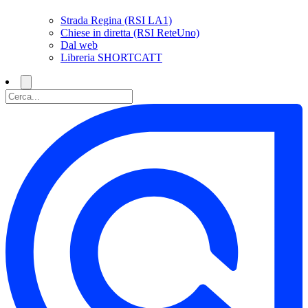
Strada Regina (RSI LA1)
Chiese in diretta (RSI ReteUno)
Dal web
Libreria SHORTCATT