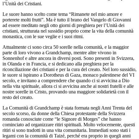
l’Unità dei Cristiani.
Le suore hanno scelto come tema “Rimanete nel mio amore e
porterete molti frutti”. Ma è tutto il brano del Vangelo di Giovanni
ad essere meditato negli otto giorni di preghiera per l’Unità dei
cristiani, strutturata nel sussidio proprio come la vita della comunità
monastica, con le sue veglie e i suoi ritmi.
Attualmente ci sono circa 50 sorelle nella comunità, e la maggior
parte di loro vivono a Grandchamp, mentre altre vivono in
Sonnenhof e altre ancora in diversi posti. Sono presenti in Svizzera,
in Olanda e in Francia, e si dedicano alla preghiera per la
riconciliazione dei cristiani e per la cura del creato. Nel loro sussidio,
le suore si ispirano a Dorotheus di Gaza, monaco palestinese del VI
secolo, e invitano a comprendere che quando ci si avvicina a Dio
nella vita spirituale, allora ci si avvicina anche ai nostri fratelli e alle
nostre sorelle in Cristo, provando una maggiore solidarietà con il
resto del creato.
La Comunità di Grandchamp è stata formata negli Anni Trenta del
secolo scorso, da donne della Chiesa protestante della Svizzera
romanda conosciute come “le Signore di Morges” che hanno
cominciato ad organizzare ritiri spirituali. Molto velocemente, questi
ritiri si sono tradotti in una vita comunitaria. Immediati sono stati i
legami con la comunità di Taizé, perché era proprio in quegli anni