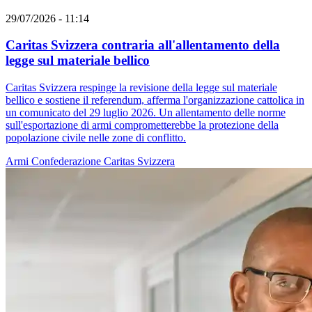
29/07/2026 - 11:14
Caritas Svizzera contraria all'allentamento della
legge sul materiale bellico
Caritas Svizzera respinge la revisione della legge sul materiale
bellico e sostiene il referendum, afferma l'organizzazione cattolica in
un comunicato del 29 luglio 2026. Un allentamento delle norme
sull'esportazione di armi comprometterebbe la protezione della
popolazione civile nelle zone di conflitto.
Armi
Confederazione
Caritas Svizzera