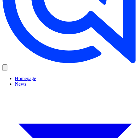
Homepage
News