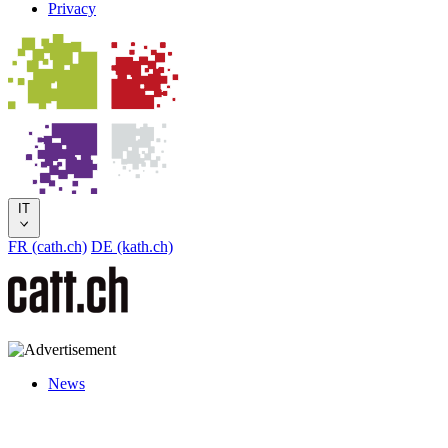
Privacy
IT
FR (cath.ch)
DE (kath.ch)
News