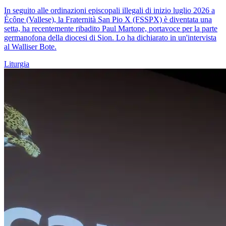
In seguito alle ordinazioni episcopali illegali di inizio luglio 2026 a
Écône (Vallese), la Fraternità San Pio X (FSSPX) è diventata una
setta, ha recentemente ribadito Paul Martone, portavoce per la parte
germanofona della diocesi di Sion. Lo ha dichiarato in un'intervista
al Walliser Bote.
Liturgia