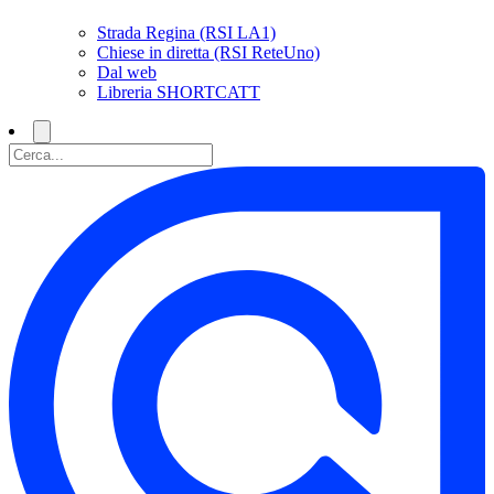
Strada Regina (RSI LA1)
Chiese in diretta (RSI ReteUno)
Dal web
Libreria SHORTCATT