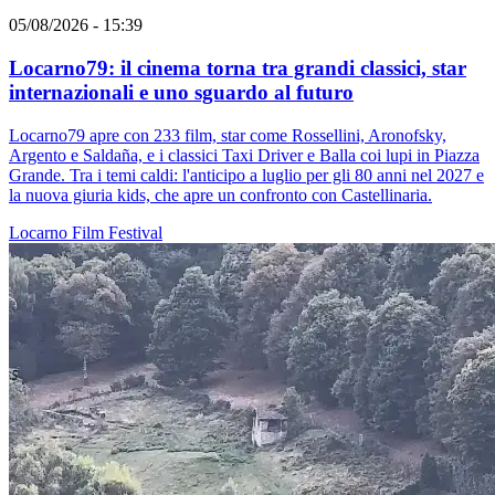
05/08/2026 - 15:39
Locarno79: il cinema torna tra grandi classici, star
internazionali e uno sguardo al futuro
Locarno79 apre con 233 film, star come Rossellini, Aronofsky,
Argento e Saldaña, e i classici Taxi Driver e Balla coi lupi in Piazza
Grande. Tra i temi caldi: l'anticipo a luglio per gli 80 anni nel 2027 e
la nuova giuria kids, che apre un confronto con Castellinaria.
Locarno
Film
Festival