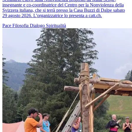
insegnante e co-coordinatrice del Centro per la Nonviolenza della
Svizzera italiana, che si terrà presso la Casa Buzzi di Dalpe sabato
29 agosto 2026. L'organizzatrice lo presenta a catt.ch.
Pace
Filosofia
Dialogo
Spiritualità