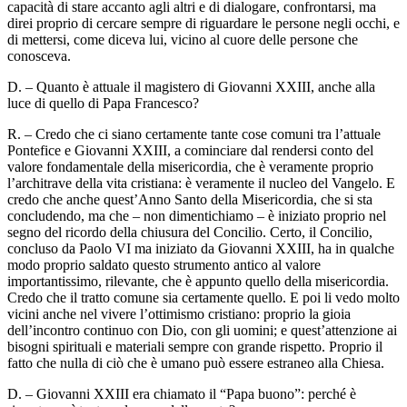
capacità di stare accanto agli altri e di dialogare, confrontarsi, ma
direi proprio di cercare sempre di riguardare le persone negli occhi, e
di mettersi, come diceva lui, vicino al cuore delle persone che
conosceva.
D. – Quanto è attuale il magistero di Giovanni XXIII, anche alla
luce di quello di Papa Francesco?
R. – Credo che ci siano certamente tante cose comuni tra l’attuale
Pontefice e Giovanni XXIII, a cominciare dal rendersi conto del
valore fondamentale della misericordia, che è veramente proprio
l’architrave della vita cristiana: è veramente il nucleo del Vangelo. E
credo che anche quest’Anno Santo della Misericordia, che si sta
concludendo, ma che – non dimentichiamo – è iniziato proprio nel
segno del ricordo della chiusura del Concilio. Certo, il Concilio,
concluso da Paolo VI ma iniziato da Giovanni XXIII, ha in qualche
modo proprio saldato questo strumento antico al valore
importantissimo, rilevante, che è appunto quello della misericordia.
Credo che il tratto comune sia certamente quello. E poi li vedo molto
vicini anche nel vivere l’ottimismo cristiano: proprio la gioia
dell’incontro continuo con Dio, con gli uomini; e quest’attenzione ai
bisogni spirituali e materiali sempre con grande rispetto. Proprio il
fatto che nulla di ciò che è umano può essere estraneo alla Chiesa.
D. – Giovanni XXIII era chiamato il “Papa buono”: perché è