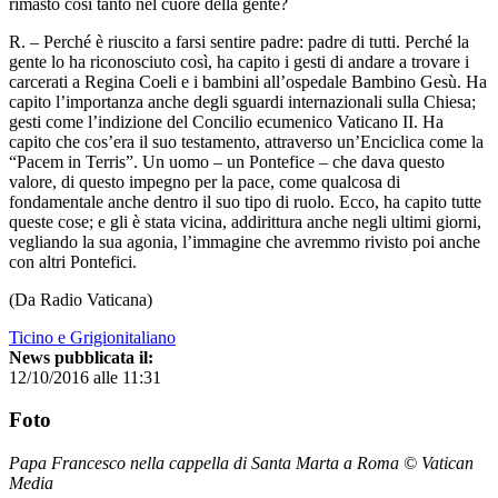
rimasto così tanto nel cuore della gente?
R. – Perché è riuscito a farsi sentire padre: padre di tutti. Perché la
gente lo ha riconosciuto così, ha capito i gesti di andare a trovare i
carcerati a Regina Coeli e i bambini all’ospedale Bambino Gesù. Ha
capito l’importanza anche degli sguardi internazionali sulla Chiesa;
gesti come l’indizione del Concilio ecumenico Vaticano II. Ha
capito che cos’era il suo testamento, attraverso un’Enciclica come la
“Pacem in Terris”. Un uomo – un Pontefice – che dava questo
valore, di questo impegno per la pace, come qualcosa di
fondamentale anche dentro il suo tipo di ruolo. Ecco, ha capito tutte
queste cose; e gli è stata vicina, addirittura anche negli ultimi giorni,
vegliando la sua agonia, l’immagine che avremmo rivisto poi anche
con altri Pontefici.
(Da Radio Vaticana)
Ticino e Grigionitaliano
News pubblicata il:
12/10/2016 alle 11:31
Foto
Papa Francesco nella cappella di Santa Marta a Roma © Vatican
Media