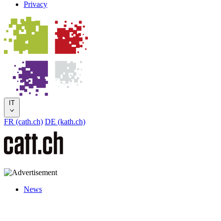
Privacy
IT
FR (cath.ch)
DE (kath.ch)
News