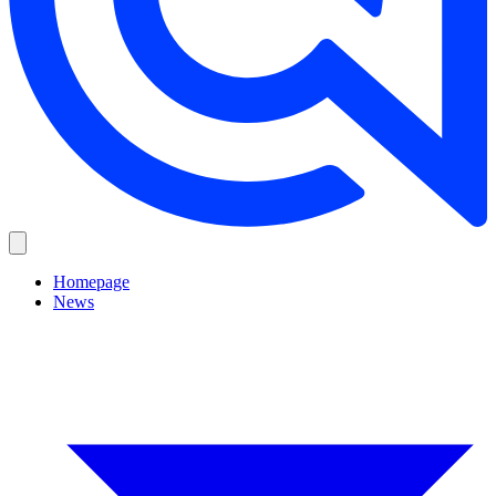
Homepage
News