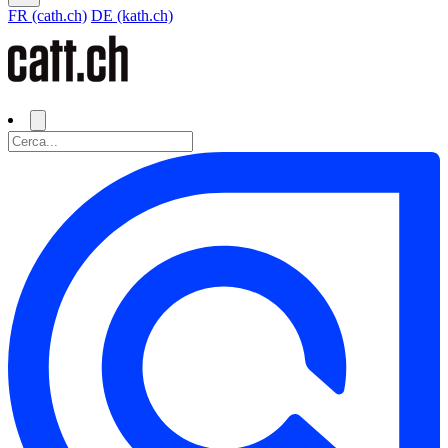
FR (cath.ch)
DE (kath.ch)