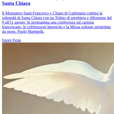
Santa Chiara
Il Monastero Santi Francesco e Chiara di Cademario celebra la
solennità di Santa Chiara con un Triduo di preghiera e riflessione dal
9 all'11 agosto. In programma una conferenza sul carisma
francescano, le celebrazioni liturgiche e la Messa solenne presieduta
da mons. Paolo Martinelli.
Suore
Festa