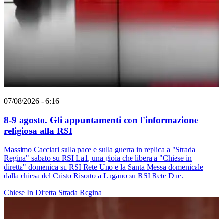
07/08/2026 - 6:16
8-9 agosto. Gli appuntamenti con l'informazione
religiosa alla RSI
Massimo Cacciari sulla pace e sulla guerra in replica a "Strada
Regina" sabato su RSI La1, una gioia che libera a "Chiese in
diretta" domenica su RSI Rete Uno e la Santa Messa domenicale
dalla chiesa del Cristo Risorto a Lugano su RSI Rete Due.
Chiese In Diretta
Strada Regina