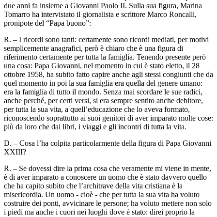
due anni fa insieme a Giovanni Paolo II. Sulla sua figura, Marina
Tomarro ha intervistato il giornalista e scrittore Marco Roncalli,
pronipote del “Papa buono”:
R. – I ricordi sono tanti: certamente sono ricordi mediati, per motivi
semplicemente anagrafici, però è chiaro che è una figura di
riferimento certamente per tutta la famiglia. Tenendo presente però
una cosa: Papa Giovanni, nel momento in cui è stato eletto, il 28
ottobre 1958, ha subito fatto capire anche agli stessi congiunti che da
quel momento in poi la sua famiglia era quella del genere umano:
era la famiglia di tutto il mondo. Senza mai scordare le sue radici,
anche perché, per certi versi, si era sempre sentito anche debitore,
per tutta la sua vita, a quell’educazione che lo aveva formato,
riconoscendo soprattutto ai suoi genitori di aver imparato molte cose:
più da loro che dai libri, i viaggi e gli incontri di tutta la vita.
D. – Cosa l’ha colpita particolarmente della figura di Papa Giovanni
XXIII?
R. – Se dovessi dire la prima cosa che veramente mi viene in mente,
è di aver imparato a conoscere un uomo che è stato davvero quello
che ha capito subito che l’architrave della vita cristiana è la
misericordia. Un uomo - cioè - che per tutta la sua vita ha voluto
costruire dei ponti, avvicinare le persone; ha voluto mettere non solo
i piedi ma anche i cuori nei luoghi dove è stato: direi proprio la