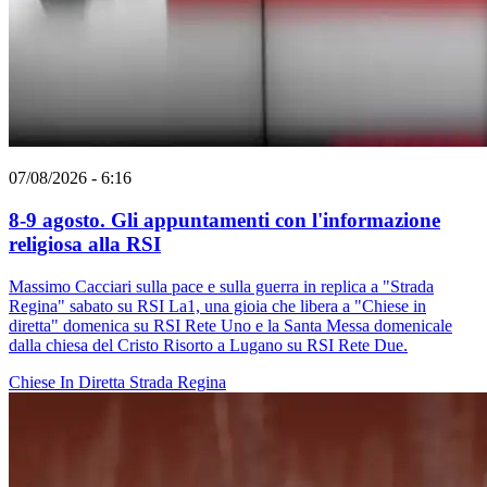
07/08/2026 - 6:16
8-9 agosto. Gli appuntamenti con l'informazione
religiosa alla RSI
Massimo Cacciari sulla pace e sulla guerra in replica a "Strada
Regina" sabato su RSI La1, una gioia che libera a "Chiese in
diretta" domenica su RSI Rete Uno e la Santa Messa domenicale
dalla chiesa del Cristo Risorto a Lugano su RSI Rete Due.
Chiese In Diretta
Strada Regina