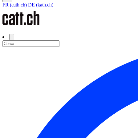
FR (cath.ch)
DE (kath.ch)