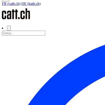
FR (cath.ch)
DE (kath.ch)