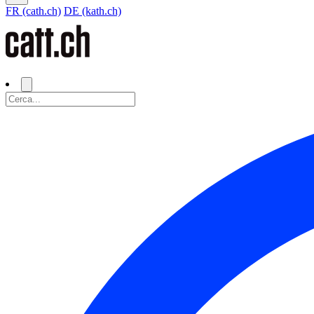
FR (cath.ch)
DE (kath.ch)