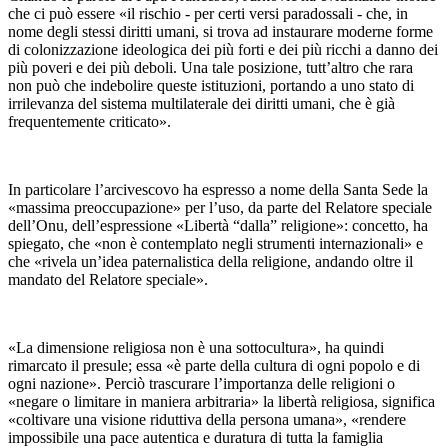
che ci può essere «il rischio - per certi versi paradossali - che, in
nome degli stessi diritti umani, si trova ad instaurare moderne forme
di colonizzazione ideologica dei più forti e dei più ricchi a danno dei
più poveri e dei più deboli. Una tale posizione, tutt’altro che rara
non può che indebolire queste istituzioni, portando a uno stato di
irrilevanza del sistema multilaterale dei diritti umani, che è già
frequentemente criticato».
In particolare l’arcivescovo ha espresso a nome della Santa Sede la
«massima preoccupazione» per l’uso, da parte del Relatore speciale
dell’Onu, dell’espressione «Libertà “dalla” religione»: concetto, ha
spiegato, che «non è contemplato negli strumenti internazionali» e
che «rivela un’idea paternalistica della religione, andando oltre il
mandato del Relatore speciale».
«La dimensione religiosa non è una sottocultura», ha quindi
rimarcato il presule; essa «è parte della cultura di ogni popolo e di
ogni nazione». Perciò trascurare l’importanza delle religioni o
«negare o limitare in maniera arbitraria» la libertà religiosa, significa
«coltivare una visione riduttiva della persona umana», «rendere
impossibile una pace autentica e duratura di tutta la famiglia