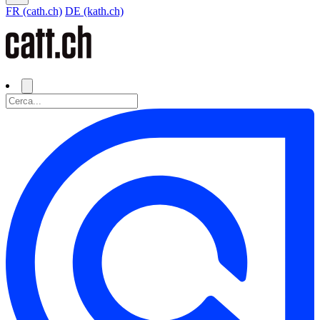
FR (cath.ch)
DE (kath.ch)