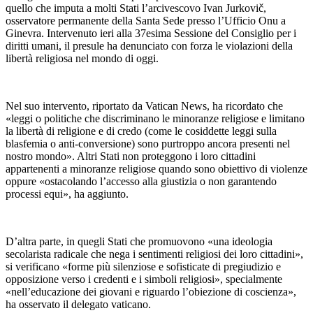
quello che imputa a molti Stati l’arcivescovo Ivan Jurkovič,
osservatore permanente della Santa Sede presso l’Ufficio Onu a
Ginevra. Intervenuto ieri alla 37esima Sessione del Consiglio per i
diritti umani, il presule ha denunciato con forza le violazioni della
libertà religiosa nel mondo di oggi.
Nel suo intervento, riportato da Vatican News, ha ricordato che
«leggi o politiche che discriminano le minoranze religiose e limitano
la libertà di religione e di credo (come le cosiddette leggi sulla
blasfemia o anti-conversione) sono purtroppo ancora presenti nel
nostro mondo». Altri Stati non proteggono i loro cittadini
appartenenti a minoranze religiose quando sono obiettivo di violenze
oppure «ostacolando l’accesso alla giustizia o non garantendo
processi equi», ha aggiunto.
D’altra parte, in quegli Stati che promuovono «una ideologia
secolarista radicale che nega i sentimenti religiosi dei loro cittadini»,
si verificano «forme più silenziose e sofisticate di pregiudizio e
opposizione verso i credenti e i simboli religiosi», specialmente
«nell’educazione dei giovani e riguardo l’obiezione di coscienza»,
ha osservato il delegato vaticano.