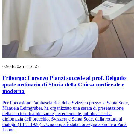
02/04/2026 - 12:55
Friborgo: Lorenzo Planzi succede al prof. Delgado
quale ordinario di Storia della Chiesa medievale e
moderna
Per l’occasione l’ambasciatrice della Svizzera presso la Santa Sede,
Manuela Leimgruber, ha organizzato una serata di presentazione
della sua tesi di abilitazione, recentemente pubblicata: «La
diplomazia dell’orecchio. Svizzera e Santa Sede, dalla rottura al
dialogo (1873-1920)». Una copia è stata consegnata anche a Papa
Leone.