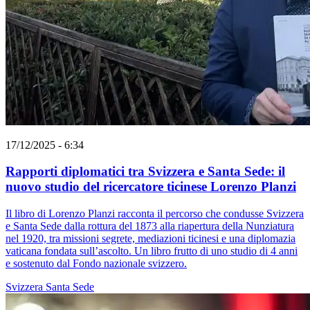
17/12/2025 - 6:34
Rapporti diplomatici tra Svizzera e Santa Sede: il
nuovo studio del ricercatore ticinese Lorenzo Planzi
Il libro di Lorenzo Planzi racconta il percorso che condusse Svizzera
e Santa Sede dalla rottura del 1873 alla riapertura della Nunziatura
nel 1920, tra missioni segrete, mediazioni ticinesi e una diplomazia
vaticana fondata sull’ascolto. Un libro frutto di uno studio di 4 anni
e sostenuto dal Fondo nazionale svizzero.
Svizzera
Santa Sede