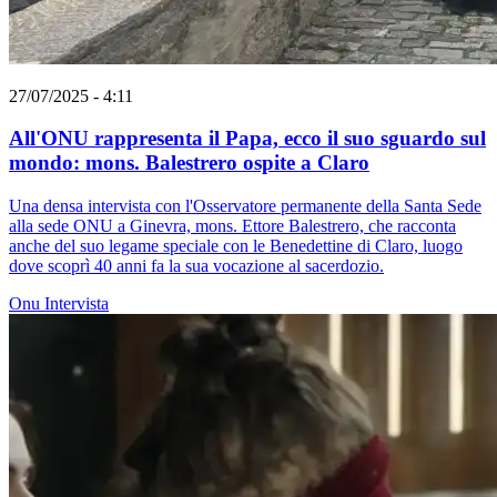
27/07/2025 - 4:11
All'ONU rappresenta il Papa, ecco il suo sguardo sul
mondo: mons. Balestrero ospite a Claro
Una densa intervista con l'Osservatore permanente della Santa Sede
alla sede ONU a Ginevra, mons. Ettore Balestrero, che racconta
anche del suo legame speciale con le Benedettine di Claro, luogo
dove scoprì 40 anni fa la sua vocazione al sacerdozio.
Onu
Intervista