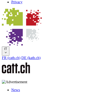
Privacy
IT
FR (cath.ch)
DE (kath.ch)
News