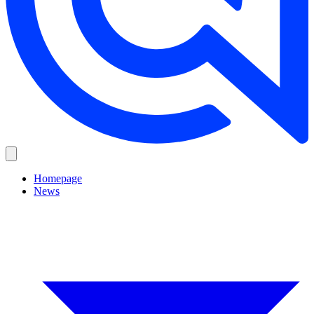
Homepage
News