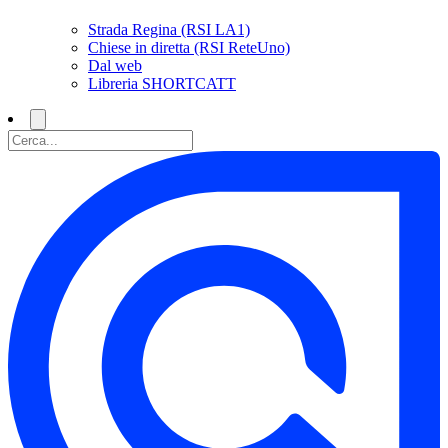
Strada Regina (RSI LA1)
Chiese in diretta (RSI ReteUno)
Dal web
Libreria SHORTCATT