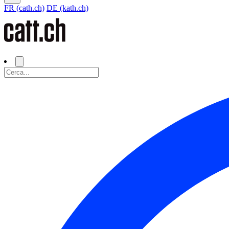
FR (cath.ch)
DE (kath.ch)