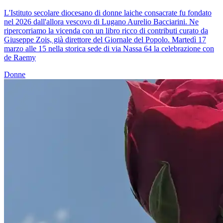
L'Istituto secolare diocesano di donne laiche consacrate fu fondato
nel 2026 dall'allora vescovo di Lugano Aurelio Bacciarini. Ne
ripercorriamo la vicenda con un libro ricco di contributi curato da
Giuseppe Zois, già direttore del Giornale del Popolo. Martedì 17
marzo alle 15 nella storica sede di via Nassa 64 la celebrazione con
de Raemy
Donne