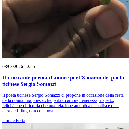
08/03/2026 - 2:55
Un toccante poema d'amore per l'8 marzo del poeta
ticinese Sergio Somazzi
Il poeta ticinese Sergio Somazzi ci propone in occasione della festa
della donna una poesia che parla di amore, tenerezza, rispetto,
felicità che ci ricorda che una relazione autentica custodisce e ha
cura dell'altro, non consuma.
Donne
Festa