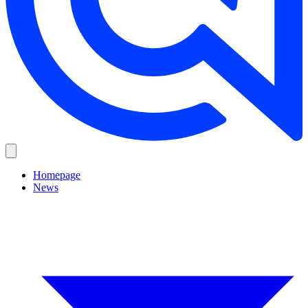
Homepage
News