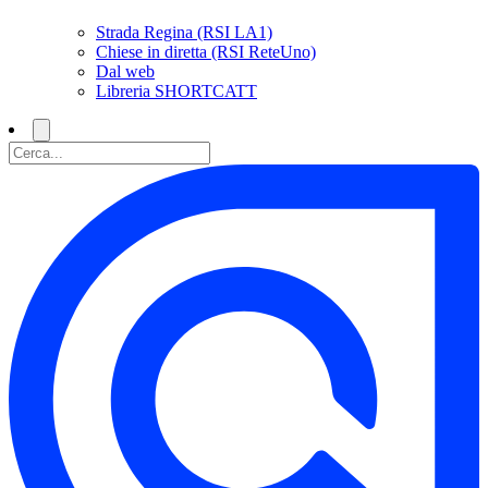
Strada Regina (RSI LA1)
Chiese in diretta (RSI ReteUno)
Dal web
Libreria SHORTCATT