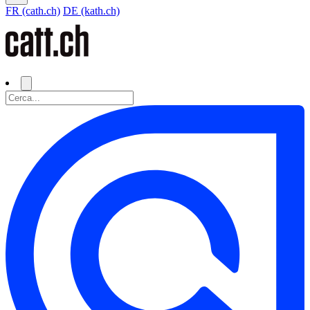
FR (cath.ch)
DE (kath.ch)