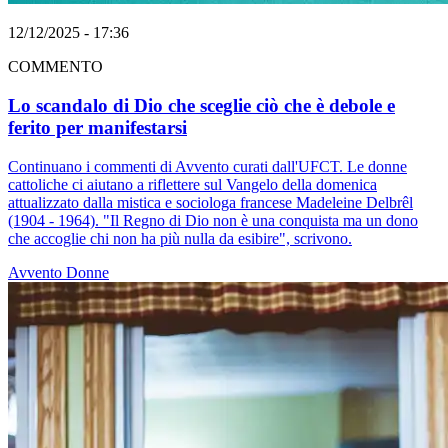
12/12/2025 - 17:36
COMMENTO
Lo scandalo di Dio che sceglie ciò che è debole e
ferito per manifestarsi
Continuano i commenti di Avvento curati dall'UFCT. Le donne
cattoliche ci aiutano a riflettere sul Vangelo della domenica
attualizzato dalla mistica e sociologa francese Madeleine Delbrêl
(1904 - 1964). "Il Regno di Dio non è una conquista ma un dono
che accoglie chi non ha più nulla da esibire", scrivono.
Avvento
Donne