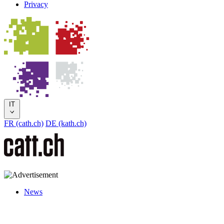
Privacy
IT
FR (cath.ch)
DE (kath.ch)
News