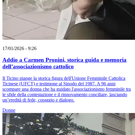
17/01/2026 - 9:26
Addio a Carmen Pronini, storica guida e memoria
dell’associazionismo cattolico
Il Ticino piange la storica figura dell'Unione Femminile Cattolica
Ticinese (UFCT) e testimone al Sinodo del 1987. A 96 anni
scompare una donna che ha guidato l'associazionismo femminile tra
le sfide della contestazione e il rinnovamento conciliare, lasciando
un’eredità di fede, coraggio e dialogo.
Donne