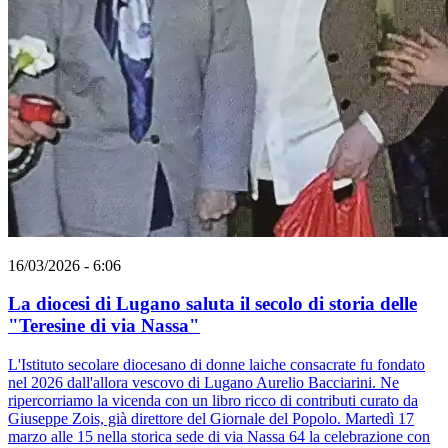
16/03/2026 - 6:06
La diocesi di Lugano saluta il secolo di storia delle
"Teresine di via Nassa"
L'Istituto secolare diocesano di donne laiche consacrate fu fondato
nel 2026 dall'allora vescovo di Lugano Aurelio Bacciarini. Ne
ripercorriamo la vicenda con un libro ricco di contributi curato da
Giuseppe Zois, già direttore del Giornale del Popolo. Martedì 17
marzo alle 15 nella storica sede di via Nassa 64 la celebrazione con