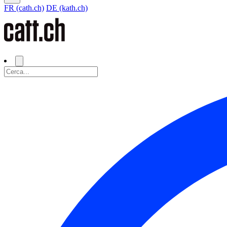
FR (cath.ch)
DE (kath.ch)