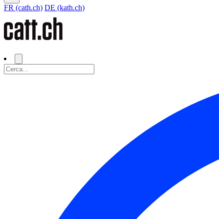
FR (cath.ch)
DE (kath.ch)