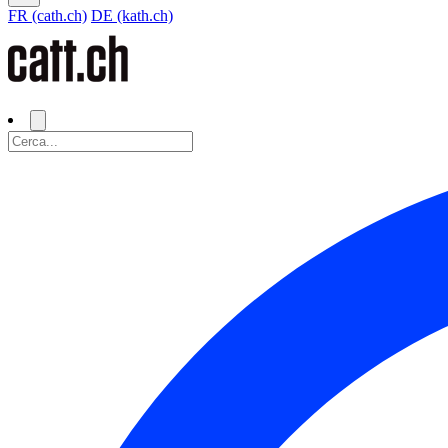
FR (cath.ch)
DE (kath.ch)