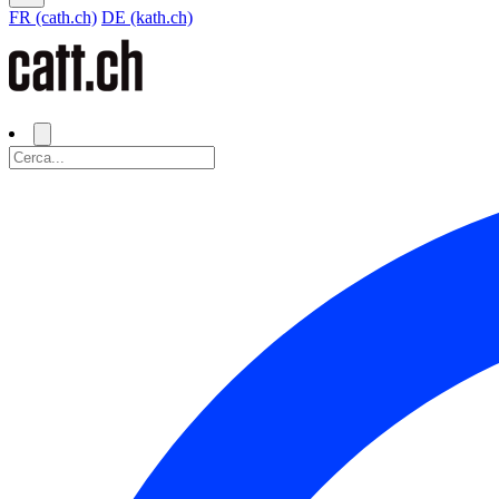
FR (cath.ch)
DE (kath.ch)