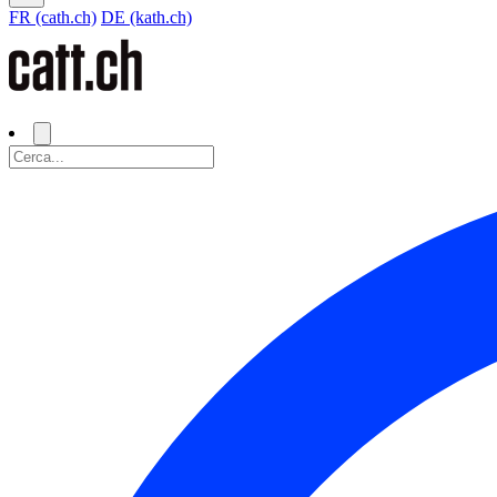
FR (cath.ch)
DE (kath.ch)