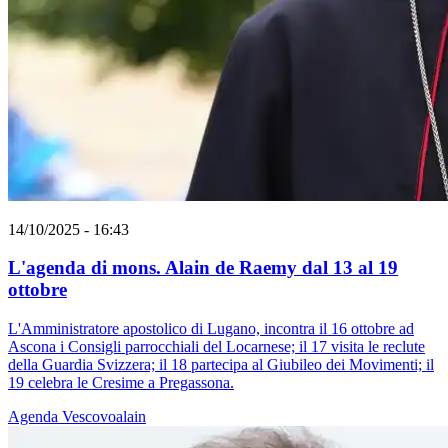
14/10/2025 - 16:43
L'agenda di mons. Alain de Raemy dal 13 al 19
ottobre
L'Amministratore apostolico di Lugano, incontra il 16 ottobre ad
Ascona i Consigli parrocchiali del Locarnese; il 17 visita le reclute
della Guardia Svizzera; il 18 partecipa al Giubileo dei Movimenti; il
19 celebra le Cresime a Pregassona.
Agenda
Vescovoalain