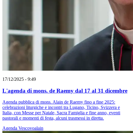
17/12/2025 - 9:49
L'agenda di mons. de Raemy dal 17 al 31 dicembre
Agenda pubblica di mons. Alain de Raemy fino a fine 2025:
celebrazioni liturgiche e incontri tra Lugano, Ticino, Svizzera e
Italia, con Messe per Natale, Sacra Famiglia e fine anno, eventi
pastorali e momenti di festa, alcuni trasmessi in diretta.
Agenda
Vescovoalain