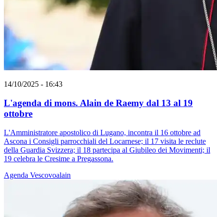
14/10/2025 - 16:43
L'agenda di mons. Alain de Raemy dal 13 al 19
ottobre
L'Amministratore apostolico di Lugano, incontra il 16 ottobre ad
Ascona i Consigli parrocchiali del Locarnese; il 17 visita le reclute
della Guardia Svizzera; il 18 partecipa al Giubileo dei Movimenti; il
19 celebra le Cresime a Pregassona.
Agenda
Vescovoalain