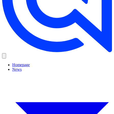
Homepage
News