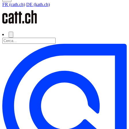
FR (cath.ch)
DE (kath.ch)