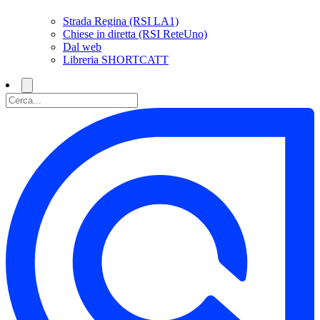
Strada Regina (RSI LA1)
Chiese in diretta (RSI ReteUno)
Dal web
Libreria SHORTCATT