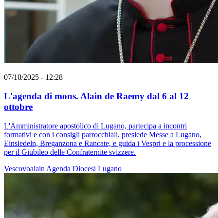
07/10/2025 - 12:28
L'agenda di mons. Alain de Raemy dal 6 al 12
ottobre
L'Amministratore apostolico di Lugano, partecipa a incontri
formativi e con i consigli parrocchiali, presiede Messe a Lugano,
Einsiedeln, Breganzona e Rancate, e guida i Vespri e la processione
per il Giubileo delle Confraternite svizzere.
Vescovoalain
Agenda
Diocesi Lugano