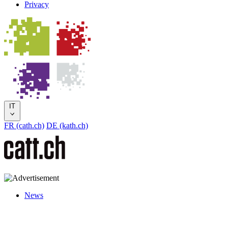
Privacy
IT
FR (cath.ch)
DE (kath.ch)
News