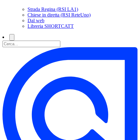
Strada Regina (RSI LA1)
Chiese in diretta (RSI ReteUno)
Dal web
Libreria SHORTCATT