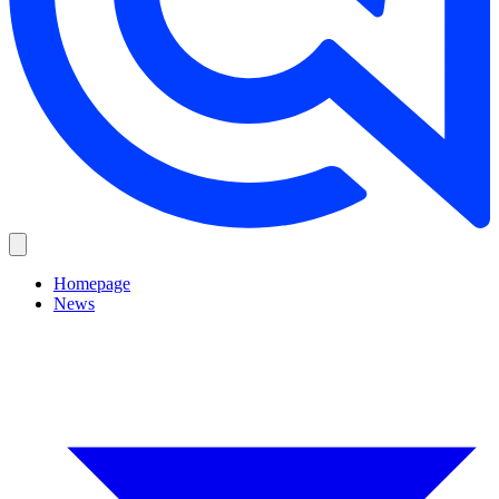
Homepage
News