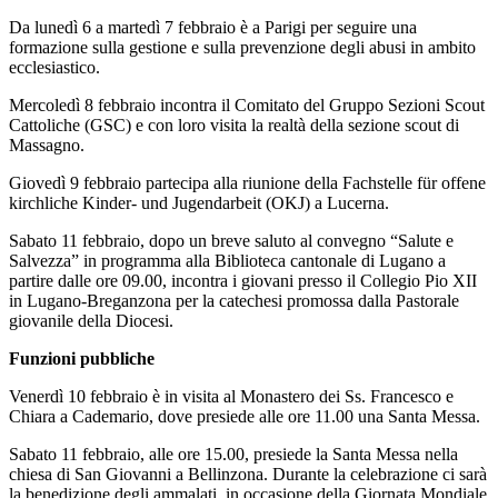
Da lunedì 6 a martedì 7 febbraio è a Parigi per seguire una
formazione sulla gestione e sulla prevenzione degli abusi in ambito
ecclesiastico.
Mercoledì 8 febbraio incontra il Comitato del Gruppo Sezioni Scout
Cattoliche (GSC) e con loro visita la realtà della sezione scout di
Massagno.
Giovedì 9 febbraio partecipa alla riunione della Fachstelle für offene
kirchliche Kinder- und Jugendarbeit (OKJ) a Lucerna.
Sabato 11 febbraio, dopo un breve saluto al convegno “Salute e
Salvezza” in programma alla Biblioteca cantonale di Lugano a
partire dalle ore 09.00, incontra i giovani presso il Collegio Pio XII
in Lugano-Breganzona per la catechesi promossa dalla Pastorale
giovanile della Diocesi.
Funzioni pubbliche
Venerdì 10 febbraio è in visita al Monastero dei Ss. Francesco e
Chiara a Cademario, dove presiede alle ore 11.00 una Santa Messa.
Sabato 11 febbraio, alle ore 15.00, presiede la Santa Messa nella
chiesa di San Giovanni a Bellinzona. Durante la celebrazione ci sarà
la benedizione degli ammalati, in occasione della Giornata Mondiale