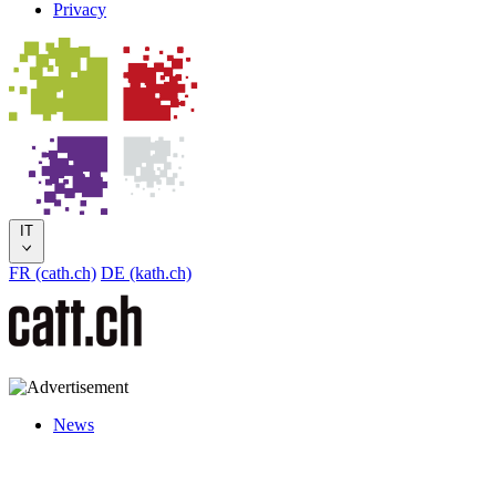
Privacy
IT
FR (cath.ch)
DE (kath.ch)
News