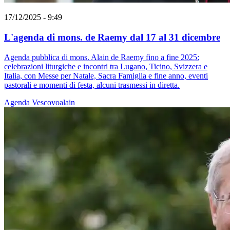
17/12/2025 - 9:49
L'agenda di mons. de Raemy dal 17 al 31 dicembre
Agenda pubblica di mons. Alain de Raemy fino a fine 2025:
celebrazioni liturgiche e incontri tra Lugano, Ticino, Svizzera e
Italia, con Messe per Natale, Sacra Famiglia e fine anno, eventi
pastorali e momenti di festa, alcuni trasmessi in diretta.
Agenda
Vescovoalain