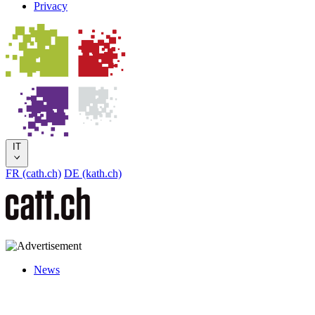
Privacy
IT
FR (cath.ch)
DE (kath.ch)
News