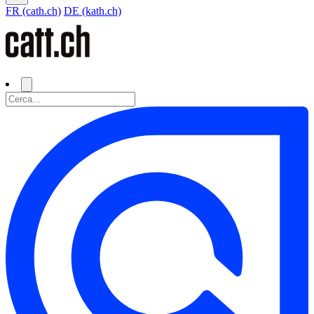
FR (cath.ch)
DE (kath.ch)