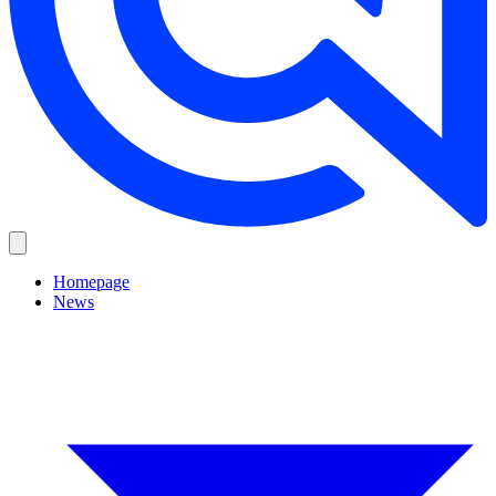
Homepage
News