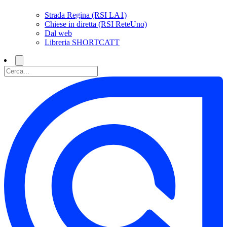
Strada Regina (RSI LA1)
Chiese in diretta (RSI ReteUno)
Dal web
Libreria SHORTCATT