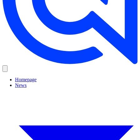
Homepage
News