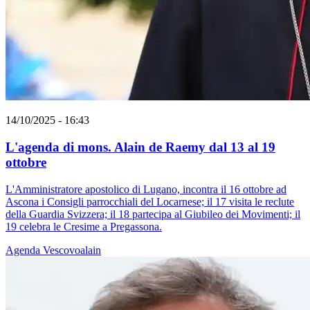
14/10/2025 - 16:43
L'agenda di mons. Alain de Raemy dal 13 al 19
ottobre
L'Amministratore apostolico di Lugano, incontra il 16 ottobre ad
Ascona i Consigli parrocchiali del Locarnese; il 17 visita le reclute
della Guardia Svizzera; il 18 partecipa al Giubileo dei Movimenti; il
19 celebra le Cresime a Pregassona.
Agenda
Vescovoalain