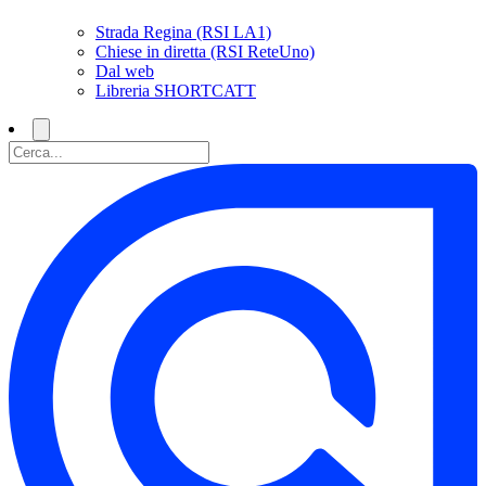
Strada Regina (RSI LA1)
Chiese in diretta (RSI ReteUno)
Dal web
Libreria SHORTCATT