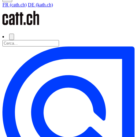
FR (cath.ch)
DE (kath.ch)