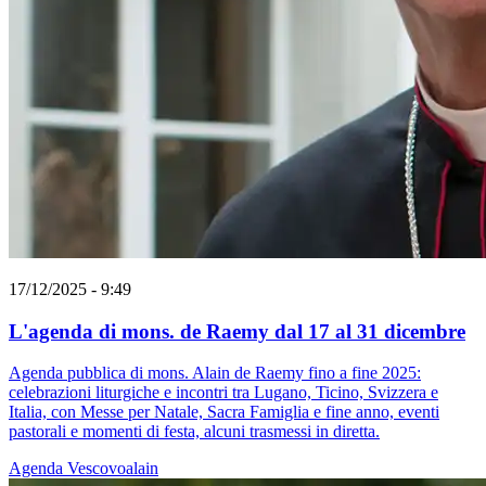
17/12/2025 - 9:49
L'agenda di mons. de Raemy dal 17 al 31 dicembre
Agenda pubblica di mons. Alain de Raemy fino a fine 2025:
celebrazioni liturgiche e incontri tra Lugano, Ticino, Svizzera e
Italia, con Messe per Natale, Sacra Famiglia e fine anno, eventi
pastorali e momenti di festa, alcuni trasmessi in diretta.
Agenda
Vescovoalain