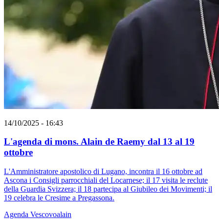
14/10/2025 - 16:43
L'agenda di mons. Alain de Raemy dal 13 al 19
ottobre
L'Amministratore apostolico di Lugano, incontra il 16 ottobre ad
Ascona i Consigli parrocchiali del Locarnese; il 17 visita le reclute
della Guardia Svizzera; il 18 partecipa al Giubileo dei Movimenti; il
19 celebra le Cresime a Pregassona.
Agenda
Vescovoalain