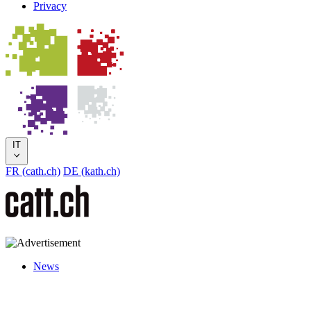
Privacy
IT
FR (cath.ch)
DE (kath.ch)
News