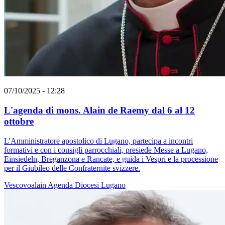
07/10/2025 - 12:28
L'agenda di mons. Alain de Raemy dal 6 al 12
ottobre
L'Amministratore apostolico di Lugano, partecipa a incontri
formativi e con i consigli parrocchiali, presiede Messe a Lugano,
Einsiedeln, Breganzona e Rancate, e guida i Vespri e la processione
per il Giubileo delle Confraternite svizzere.
Vescovoalain
Agenda
Diocesi Lugano