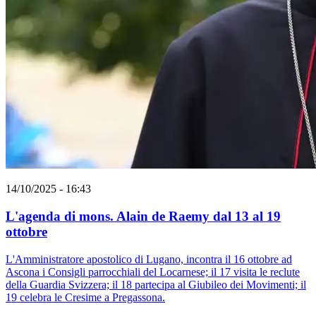
14/10/2025 - 16:43
L'agenda di mons. Alain de Raemy dal 13 al 19
ottobre
L'Amministratore apostolico di Lugano, incontra il 16 ottobre ad
Ascona i Consigli parrocchiali del Locarnese; il 17 visita le reclute
della Guardia Svizzera; il 18 partecipa al Giubileo dei Movimenti; il
19 celebra le Cresime a Pregassona.