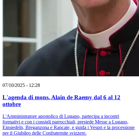
07/10/2025 - 12:28
L'agenda di mons. Alain de Raemy dal 6 al 12
ottobre
L'Amministratore apostolico di Lugano, partecipa a incontri
formativi e con i consigli parrocchiali, presiede Messe a Lugano,
Einsiedeln, Breganzona e Rancate, e guida i Vespri e la processione
per il Giubileo delle Confraternite svizzere.