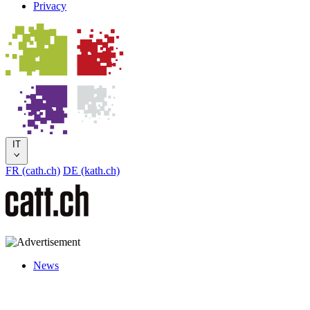
Privacy
IT
FR (cath.ch)
DE (kath.ch)
News