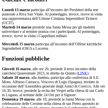
Lunedì 13 marzo
partecipa all’incontro dei Presbiteri della rete
pastorale a Riva San Vitale. Al pomeriggio, invece, riceve in visita
una rappresentanza dell’Unione Cristiana Imprenditori Ticinesi
(UCIT).
Martedì 14 marzo
presiede una Santa Messa per gli studenti
universitari e al termine pranza con i partecipanti. Al pomeriggio,
invece, riceve in visita i Cappellani militari.
Mercoledì 15 marzo
partecipa all’incontro dell’Offene kirchliche
Jugendarbeit (OKJ) a Lucerna.
Funzioni pubbliche
Giovedì 16 marzo
, alle ore 20, presiede il terzo incontro della
catechesi Quaresimale 2023, in diretta da Quinto (
LINK
).
Sabato 18 marzo
, alla mattina, partecipa alla conferenza di S.E.
Mons. Alfonso Carrasco, Vescovo di Lugo (Spagna), invitato in
occasione dell’Assemblea generale degli Amici di Corecco. Alle ore
16.30, invece, presiede la recita dei Vespri nella chiesa di san Carlo
in Lugano, al termine delle 24 Ore per il Signore.
Domenica 19 marzo
, alle 10, presiede la Santa Messa con la
celebrazione delle Cresime nella chiesa di san Pietro apostolo in
Cadenazzo. Alle ore 16, invece, incontra le Confraternite della