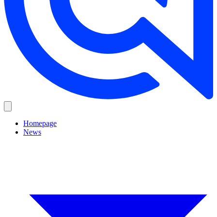
Homepage
News