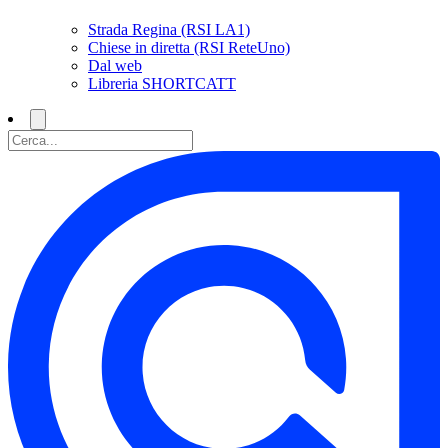
Strada Regina (RSI LA1)
Chiese in diretta (RSI ReteUno)
Dal web
Libreria SHORTCATT