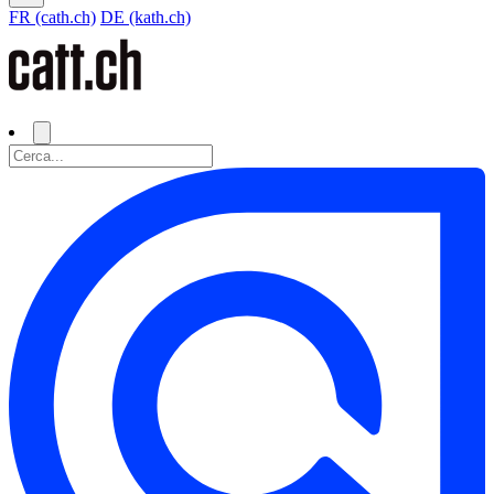
FR (cath.ch)
DE (kath.ch)