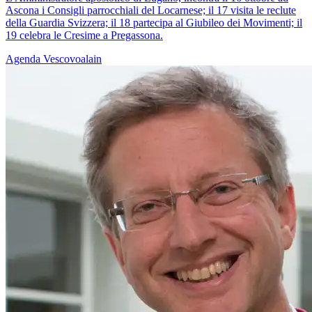
Ascona i Consigli parrocchiali del Locarnese; il 17 visita le reclute
della Guardia Svizzera; il 18 partecipa al Giubileo dei Movimenti; il
19 celebra le Cresime a Pregassona.
Agenda
Vescovoalain