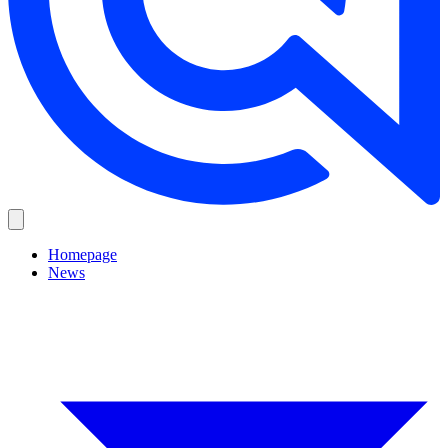
Homepage
News