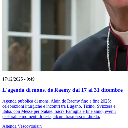
17/12/2025 - 9:49
L'agenda di mons. de Raemy dal 17 al 31 dicembre
Agenda pubblica di mons. Alain de Raemy fino a fine 2025:
celebrazioni liturgiche e incontri tra Lugano, Ticino, Svizzera e
Italia, con Messe per Natale, Sacra Famiglia e fine anno, eventi
pastorali e momenti di festa, alcuni trasmessi in diretta.
Agenda
Vescovoalain