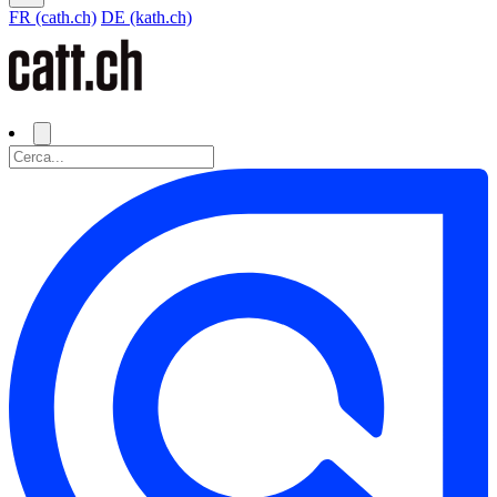
FR (cath.ch)
DE (kath.ch)