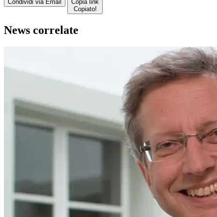
Condividi via Email
Copia link
Copiato!
News correlate