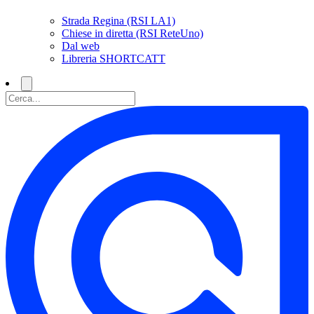
Strada Regina (RSI LA1)
Chiese in diretta (RSI ReteUno)
Dal web
Libreria SHORTCATT