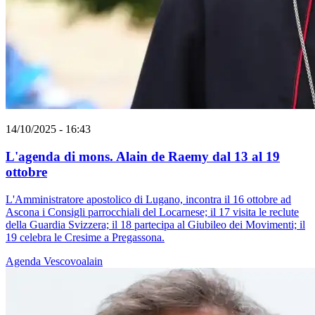
14/10/2025 - 16:43
L'agenda di mons. Alain de Raemy dal 13 al 19
ottobre
L'Amministratore apostolico di Lugano, incontra il 16 ottobre ad
Ascona i Consigli parrocchiali del Locarnese; il 17 visita le reclute
della Guardia Svizzera; il 18 partecipa al Giubileo dei Movimenti; il
19 celebra le Cresime a Pregassona.
Agenda
Vescovoalain