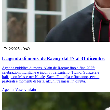
17/12/2025 - 9:49
L'agenda di mons. de Raemy dal 17 al 31 dicembre
Agenda pubblica di mons. Alain de Raemy fino a fine 2025:
celebrazioni liturgiche e incontri tra Lugano, Ticino, Svizzera e
Italia, con Messe per Natale, Sacra Famiglia e fine anno, eventi
pastorali e momenti di festa, alcuni trasmessi in diretta.
Agenda
Vescovoalain