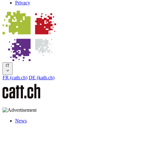
Privacy
IT
FR (cath.ch)
DE (kath.ch)
News