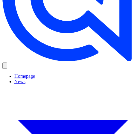
Homepage
News