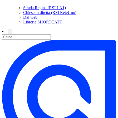
Strada Regina (RSI LA1)
Chiese in diretta (RSI ReteUno)
Dal web
Libreria SHORTCATT