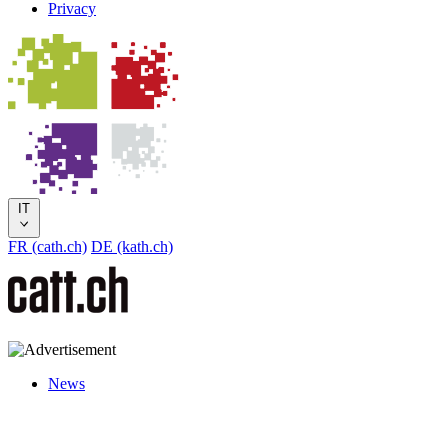
Privacy
IT
FR (cath.ch)
DE (kath.ch)
News