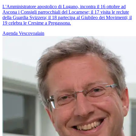
L'Amministratore apostolico di Lugano, incontra il 16 ottobre ad
Ascona i Consigli parrocchiali del Locarnese; il 17 visita le reclute
della Guardia Svizzera; il 18 partecipa al Giubileo dei Movimenti; il
19 celebra le Cresime a Pregassona.
Agenda
Vescovoalain