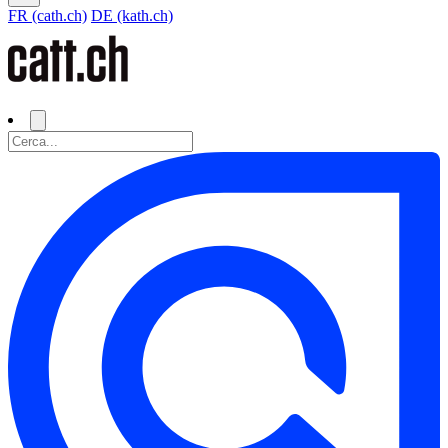
FR (cath.ch)
DE (kath.ch)