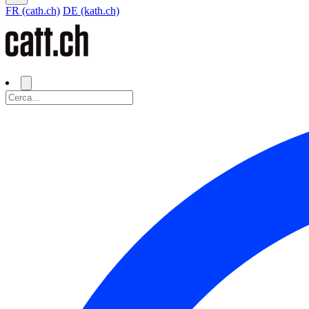
FR (cath.ch)
DE (kath.ch)