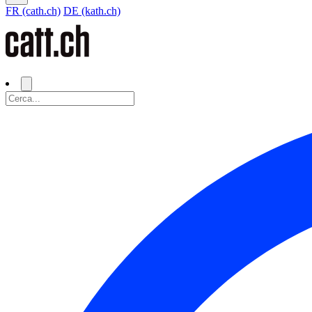
FR (cath.ch)
DE (kath.ch)