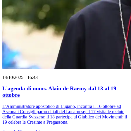
14/10/2025 - 16:43
L'agenda di mons. Alain de Raemy dal 13 al 19
ottobre
L'Amministratore apostolico di Lugano, incontra il 16 ottobre ad
Ascona i Consigli parrocchiali del Locarnese; il 17 visita le reclute
della Guardia Svizzera; il 18 partecipa al Giubileo dei Movimenti; il
19 celebra le Cresime a Pregassona.