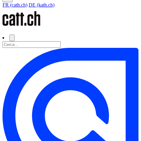
FR (cath.ch)
DE (kath.ch)