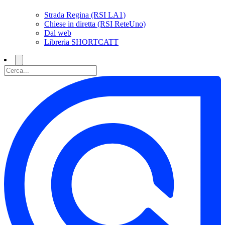
Strada Regina (RSI LA1)
Chiese in diretta (RSI ReteUno)
Dal web
Libreria SHORTCATT