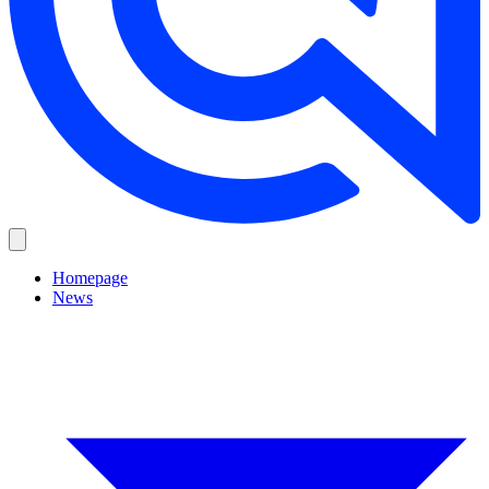
Homepage
News