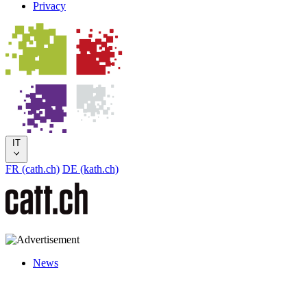
Privacy
IT
FR (cath.ch)
DE (kath.ch)
News