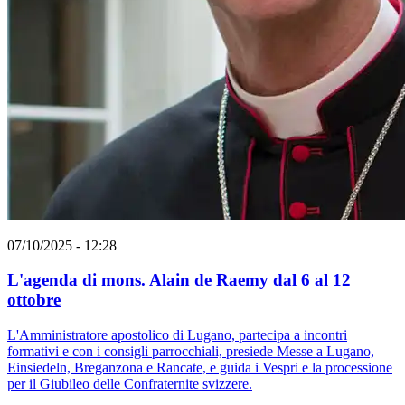
07/10/2025 - 12:28
L'agenda di mons. Alain de Raemy dal 6 al 12
ottobre
L'Amministratore apostolico di Lugano, partecipa a incontri
formativi e con i consigli parrocchiali, presiede Messe a Lugano,
Einsiedeln, Breganzona e Rancate, e guida i Vespri e la processione
per il Giubileo delle Confraternite svizzere.