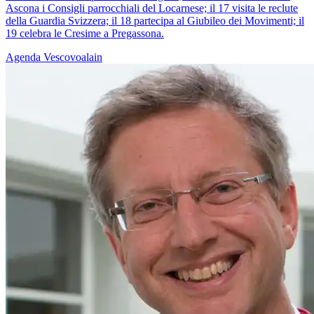
Ascona i Consigli parrocchiali del Locarnese; il 17 visita le reclute
della Guardia Svizzera; il 18 partecipa al Giubileo dei Movimenti; il
19 celebra le Cresime a Pregassona.
Agenda
Vescovoalain