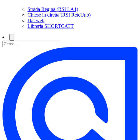
Strada Regina (RSI LA1)
Chiese in diretta (RSI ReteUno)
Dal web
Libreria SHORTCATT