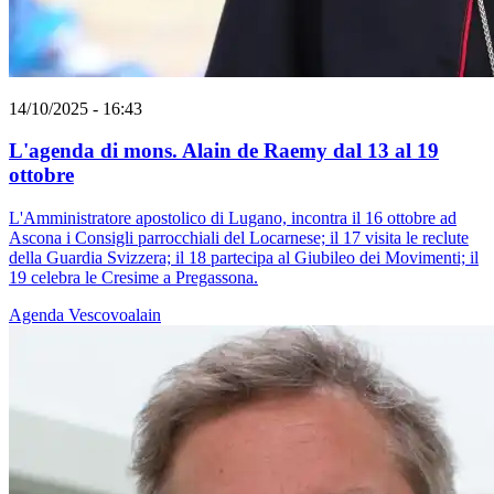
14/10/2025 - 16:43
L'agenda di mons. Alain de Raemy dal 13 al 19
ottobre
L'Amministratore apostolico di Lugano, incontra il 16 ottobre ad
Ascona i Consigli parrocchiali del Locarnese; il 17 visita le reclute
della Guardia Svizzera; il 18 partecipa al Giubileo dei Movimenti; il
19 celebra le Cresime a Pregassona.
Agenda
Vescovoalain