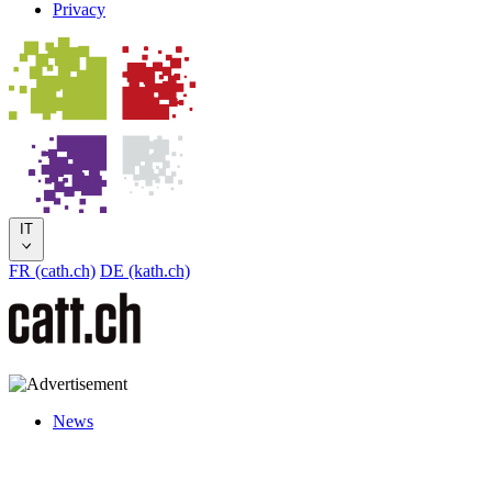
Privacy
IT
FR (cath.ch)
DE (kath.ch)
News