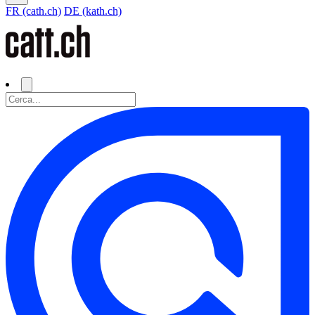
FR (cath.ch)
DE (kath.ch)