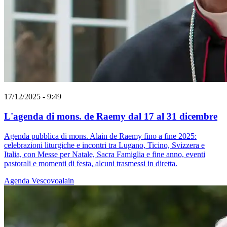
17/12/2025 - 9:49
L'agenda di mons. de Raemy dal 17 al 31 dicembre
Agenda pubblica di mons. Alain de Raemy fino a fine 2025:
celebrazioni liturgiche e incontri tra Lugano, Ticino, Svizzera e
Italia, con Messe per Natale, Sacra Famiglia e fine anno, eventi
pastorali e momenti di festa, alcuni trasmessi in diretta.
Agenda
Vescovoalain