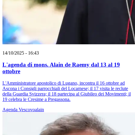
14/10/2025 - 16:43
L'agenda di mons. Alain de Raemy dal 13 al 19
ottobre
L'Amministratore apostolico di Lugano, incontra il 16 ottobre ad
Ascona i Consigli parrocchiali del Locarnese; il 17 visita le reclute
della Guardia Svizzera; il 18 partecipa al Giubileo dei Movimenti; il
19 celebra le Cresime a Pregassona.
Agenda
Vescovoalain