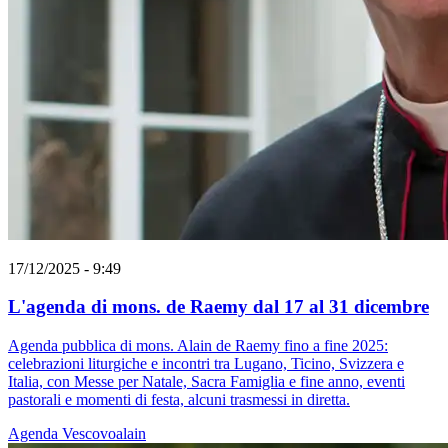
17/12/2025 - 9:49
L'agenda di mons. de Raemy dal 17 al 31 dicembre
Agenda pubblica di mons. Alain de Raemy fino a fine 2025:
celebrazioni liturgiche e incontri tra Lugano, Ticino, Svizzera e
Italia, con Messe per Natale, Sacra Famiglia e fine anno, eventi
pastorali e momenti di festa, alcuni trasmessi in diretta.
Agenda
Vescovoalain