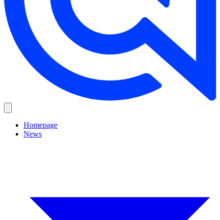
Homepage
News