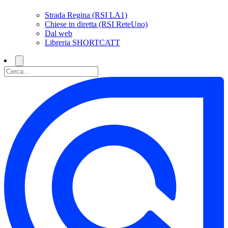
Strada Regina (RSI LA1)
Chiese in diretta (RSI ReteUno)
Dal web
Libreria SHORTCATT