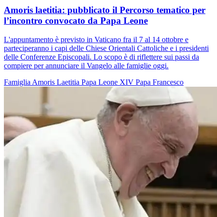
Amoris laetitia: pubblicato il Percorso tematico per
l’incontro convocato da Papa Leone
L'appuntamento è previsto in Vaticano fra il 7 al 14 ottobre e
parteciperanno i capi delle Chiese Orientali Cattoliche e i presidenti
delle Conferenze Episcopali. Lo scopo è di riflettere sui passi da
compiere per annunciare il Vangelo alle famiglie oggi.
Famiglia
Amoris Laetitia
Papa Leone XIV
Papa Francesco