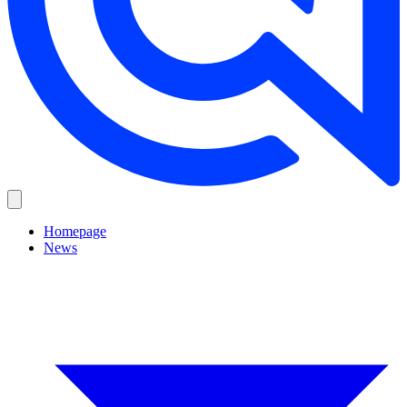
Homepage
News