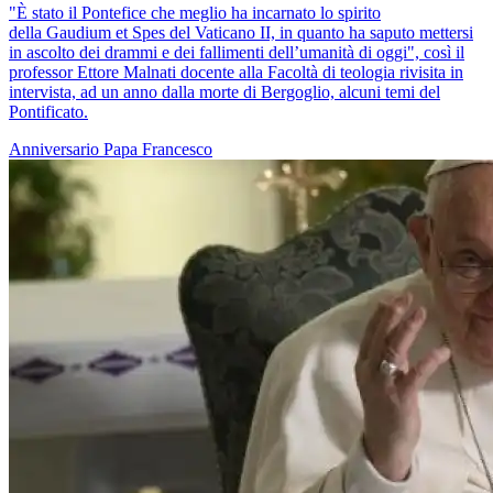
"È stato il Pontefice che meglio ha incarnato lo spirito
della Gaudium et Spes del Vaticano II, in quanto ha saputo mettersi
in ascolto dei drammi e dei fallimenti dell’umanità di oggi", così il
professor Ettore Malnati docente alla Facoltà di teologia rivisita in
intervista, ad un anno dalla morte di Bergoglio, alcuni temi del
Pontificato.
Anniversario
Papa Francesco