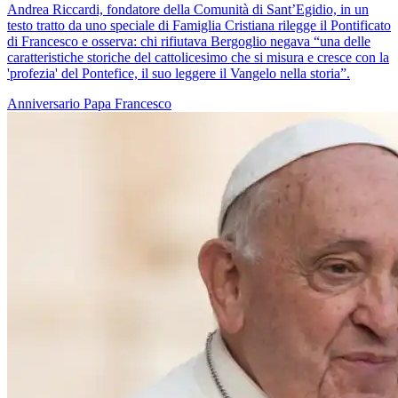
Andrea Riccardi, fondatore della Comunità di Sant’Egidio, in un
testo tratto da uno speciale di Famiglia Cristiana rilegge il Pontificato
di Francesco e osserva: chi rifiutava Bergoglio negava “una delle
caratteristiche storiche del cattolicesimo che si misura e cresce con la
'profezia' del Pontefice, il suo leggere il Vangelo nella storia”.
Anniversario
Papa Francesco