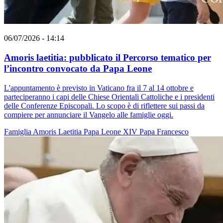
06/07/2026 - 14:14
Amoris laetitia: pubblicato il Percorso tematico per
l’incontro convocato da Papa Leone
L'appuntamento è previsto in Vaticano fra il 7 al 14 ottobre e
parteciperanno i capi delle Chiese Orientali Cattoliche e i presidenti
delle Conferenze Episcopali. Lo scopo è di riflettere sui passi da
compiere per annunciare il Vangelo alle famiglie oggi.
Famiglia
Amoris Laetitia
Papa Leone XIV
Papa Francesco