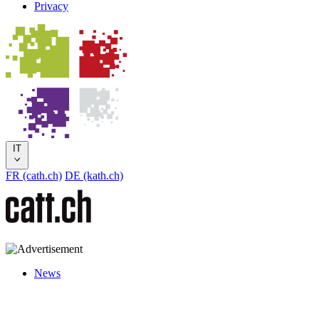
Privacy
IT
FR (cath.ch)
DE (kath.ch)
News