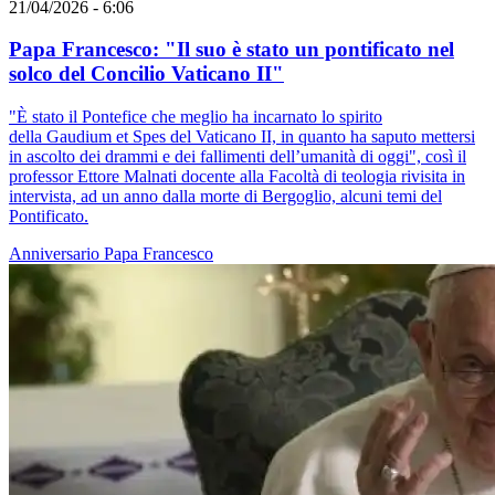
21/04/2026 - 6:06
Papa Francesco: "Il suo è stato un pontificato nel
solco del Concilio Vaticano II"
"È stato il Pontefice che meglio ha incarnato lo spirito
della Gaudium et Spes del Vaticano II, in quanto ha saputo mettersi
in ascolto dei drammi e dei fallimenti dell’umanità di oggi", così il
professor Ettore Malnati docente alla Facoltà di teologia rivisita in
intervista, ad un anno dalla morte di Bergoglio, alcuni temi del
Pontificato.
Anniversario
Papa Francesco