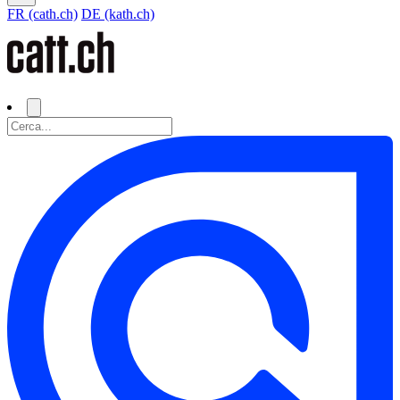
FR (cath.ch)
DE (kath.ch)