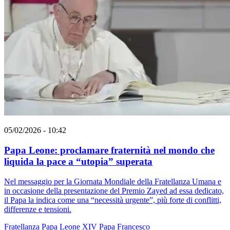
05/02/2026 - 10:42
Papa Leone: proclamare fraternità nel mondo che
liquida la pace a “utopia” superata
Nel messaggio per la Giornata Mondiale della Fratellanza Umana e
in occasione della presentazione del Premio Zayed ad essa dedicato,
il Papa la indica come una “necessità urgente”, più forte di conflitti,
differenze e tensioni.
Fratellanza
Papa Leone XIV
Papa Francesco