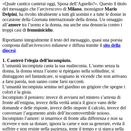
«Quale cantico canterai oggi, Sposa dell’Agnello?». Questo il titolo
del messaggio che l’arcivescovo di
Milano
, monsignor
Mario
Delpini
, ha rivolto idealmente a tutti gli uomini e a tutte le donne in
occasione della Giornata internazionale della donna. Un omaggio
all’
amore
tra l’uomo e la donna, ma anche una denuncia contro i
troppi casi di
femminicidio
.
Riportiamo integralmente il testo del messaggio, quasi una poesia
composta dall'arcivescovo milanese e diffusa tramite il
sito della
diocesi
.
1. Canterò l’elegia dell’incompiuto.
L’umanità incompiuta canta la sua malinconia. L’uomo senza la
donna, la donna senza l’uomo si ripiegano nella solitudine, si
distraggono nel fantasticare, si sognano in vicende che non arrivano
a farsi parola, non sanno come farsi racconti.
L’umanità incompiuta semina nel giardino un grigiore che spegne i
colori e la gioia.
Incompiuto il pensiero: invece di avviarsi nel mistero s’arresta di
fronte all’enigma, invece della verità amica il gioco vano delle
domande e delle risposte, invece dello stupore il calcolo, invece del
conversare l’argomento arido dell’incontrovertibile noioso.
Incompiuto l’amore: si smarrisce di fronte alla differenza e non sa
ricevere e non sa donare, ignora la carne e non sa generare, evita il
soffrire e non resiste nella pazienza, teme il tempo e si stanca nella