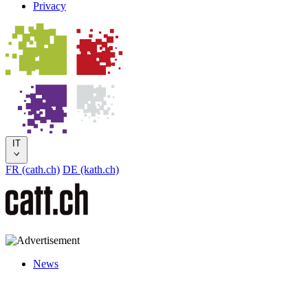
Privacy
IT
FR (cath.ch)
DE (kath.ch)
News