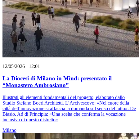
12/05/2026 - 12:01
La Diocesi di Milano in Mind: presentato il
“Monastero Ambrosiano”
Illustrati gli elementi fondamentali del progetto, elaborato dallo
Studio Stefano Boeri Architetti. L’Arcivescovo: «Nel cuore della
città dell’innovazione si affaccia la domanda sul senso del tutto». De
Biasio, Ad di Principia: «Una scelta che conferma la vocazione
inclusiva di questo distretto»
Milano