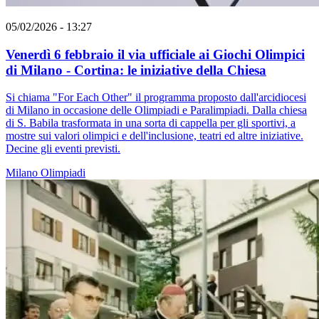
05/02/2026 - 13:27
Venerdì 6 febbraio il via ufficiale ai Giochi Olimpici
di Milano - Cortina: le iniziative della Chiesa
Si chiama "For Each Other" il programma proposto dall'arcidiocesi
di Milano in occasione delle Olimpiadi e Paralimpiadi. Dalla chiesa
di S. Babila trasformata in una sorta di cappella per gli sportivi, a
mostre sui valori olimpici e dell'inclusione, teatri ed altre iniziative.
Decine gli eventi previsti.
Milano
Olimpiadi