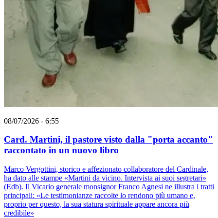
08/07/2026 - 6:55
Card. Martini, il pastore visto dalla "porta accanto"
raccontato in un nuovo libro
Marco Vergottini, storico e affezionato collaboratore del Cardinale,
ha dato alle stampe «Martini da vicino. Intervista ai suoi segretari»
(Edb). Il Vicario generale monsignor Franco Agnesi ne illustra i tratti
principali: «Le testimonianze raccolte lo rendono più umano e,
proprio per questo, la sua statura spirituale appare ancora più
credibile»