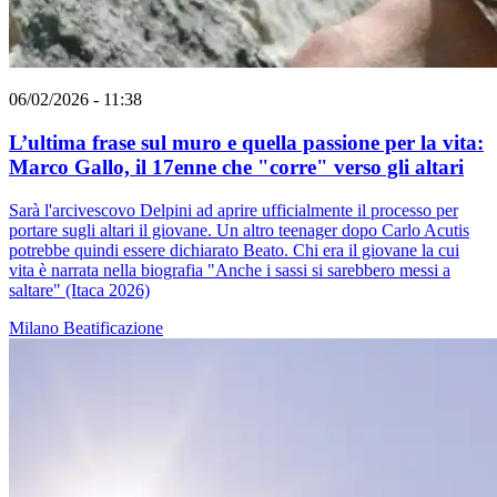
06/02/2026 - 11:38
L’ultima frase sul muro e quella passione per la vita:
Marco Gallo, il 17enne che "corre" verso gli altari
Sarà l'arcivescovo Delpini ad aprire ufficialmente il processo per
portare sugli altari il giovane. Un altro teenager dopo Carlo Acutis
potrebbe quindi essere dichiarato Beato. Chi era il giovane la cui
vita è narrata nella biografia "Anche i sassi si sarebbero messi a
saltare" (Itaca 2026)
Milano
Beatificazione