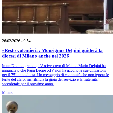
26/02/2026 - 9:54
«Resto volentieri»: Monsignor Delpini guiderà la
diocesi di Milano anche nel 2026
In un Duomo gremito, l’Arcivescovo di Milano Mario Delpini ha
annunciato che Papa Leone XIV non ha accolto le sue dimissioni
per il 75° anno di età. Un messaggio di continuità che non ignora le
ferite del clero, ma rilancia la gioia del servizio e la fraternità
sacerdotale per il prossimo anno.
Milano