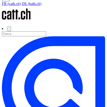
FR (cath.ch)
DE (kath.ch)