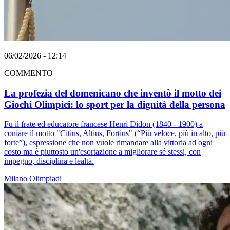
06/02/2026 - 12:14
COMMENTO
La profezia del domenicano che inventò il motto dei
Giochi Olimpici: lo sport per la dignità della persona
Fu il frate ed educatore francese Henri Didon (1840 - 1900) a
coniare il motto "Citius, Altius, Fortius" (“Più veloce, più in alto, più
forte”), espressione che non vuole rimandare alla vittoria ad ogni
costo ma è piuttosto un'esortazione a migliorare sé stessi, con
impegno, disciplina e lealtà.
Milano
Olimpiadi