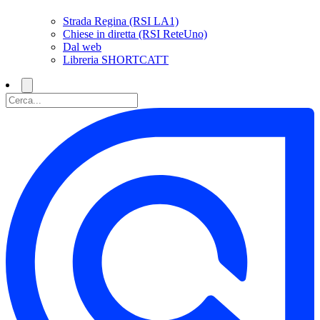
Strada Regina (RSI LA1)
Chiese in diretta (RSI ReteUno)
Dal web
Libreria SHORTCATT