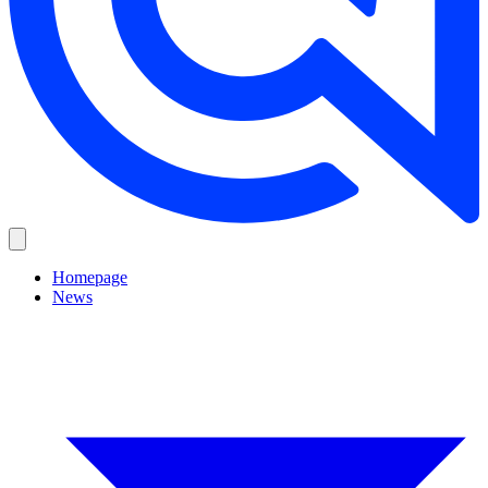
Homepage
News