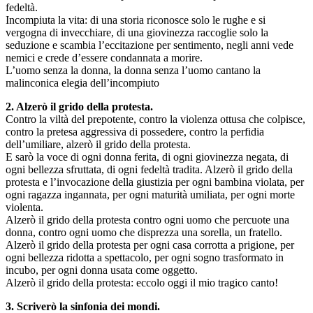
fedeltà.
Incompiuta la vita: di una storia riconosce solo le rughe e si
vergogna di invecchiare, di una giovinezza raccoglie solo la
seduzione e scambia l’eccitazione per sentimento, negli anni vede
nemici e crede d’essere condannata a morire.
L’uomo senza la donna, la donna senza l’uomo cantano la
malinconica elegia dell’incompiuto
2. Alzerò il grido della protesta.
Contro la viltà del prepotente, contro la violenza ottusa che colpisce,
contro la pretesa aggressiva di possedere, contro la perfidia
dell’umiliare, alzerò il grido della protesta.
E sarò la voce di ogni donna ferita, di ogni giovinezza negata, di
ogni bellezza sfruttata, di ogni fedeltà tradita. Alzerò il grido della
protesta e l’invocazione della giustizia per ogni bambina violata, per
ogni ragazza ingannata, per ogni maturità umiliata, per ogni morte
violenta.
Alzerò il grido della protesta contro ogni uomo che percuote una
donna, contro ogni uomo che disprezza una sorella, un fratello.
Alzerò il grido della protesta per ogni casa corrotta a prigione, per
ogni bellezza ridotta a spettacolo, per ogni sogno trasformato in
incubo, per ogni donna usata come oggetto.
Alzerò il grido della protesta: eccolo oggi il mio tragico canto!
3. Scriverò la sinfonia dei mondi.