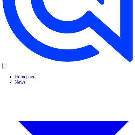
Homepage
News