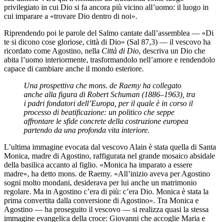
privilegiato in cui Dio si fa ancora più vicino all’uomo: il luogo in
cui imparare a «trovare Dio dentro di noi».
Riprendendo poi le parole del Salmo cantate dall’assemblea — «Di
te si dicono cose gloriose, città di Dio» (Sal 87,3) — il vescovo ha
ricordato come Agostino, nella
Città di Dio
, descriva un Dio che
abita l’uomo interiormente, trasformandolo nell’amore e rendendolo
capace di cambiare anche il mondo esteriore.
Una prospettiva che mons. de Raemy ha collegato
anche alla figura di Robert Schuman (1886–1963), tra
i padri fondatori dell’Europa, per il quale è in corso il
processo di beatificazione: un politico che seppe
affrontare le sfide concrete della costruzione europea
partendo da una profonda vita interiore.
L’ultima immagine evocata dal vescovo Alain è stata quella di Santa
Monica, madre di Agostino, raffigurata nel grande mosaico absidale
della basilica accanto al figlio. «Monica ha imparato a essere
madre», ha detto mons. de Raemy. «All’inizio aveva per Agostino
sogni molto mondani, desiderava per lui anche un matrimonio
regolare. Ma in Agostino c’era di più: c’era Dio. Monica è stata la
prima convertita dalla conversione di Agostino». Tra Monica e
Agostino — ha proseguito il vescovo — si realizza quasi la stessa
immagine evangelica della croce: Giovanni che accoglie Maria e