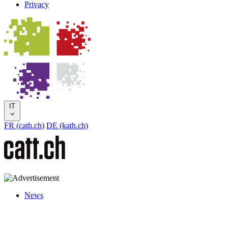
Privacy
IT
FR (cath.ch)
DE (kath.ch)
News