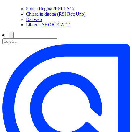
Strada Regina (RSI LA1)
Chiese in diretta (RSI ReteUno)
Dal web
Libreria SHORTCATT