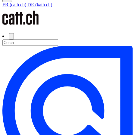
FR (cath.ch)
DE (kath.ch)