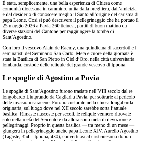
È stata, semplicemente, una bella esperienza di Chiesa come
comunità diocesana in cammino, unita dalla preghiera, dall’amicizia
e dal desiderio di conoscere meglio il Santo all’origine del carisma di
papa Leone. Così si può descrivere il pellegrinaggio che ha portato il
25 maggio 2026 a Pavia 260 ticinesi, partiti di buon mattino da
diverse stazioni del Cantone per raggiungere la tomba di
Sant’Agostino.
Con loro il vescovo Alain de Raemy, una quindicina di sacerdoti e i
seminaristi del Seminario San Carlo. Meta e cuore della giornata è
stata la Basilica di San Pietro in Ciel d’Oro, nella città universitaria
lombarda, custode delle reliquie del grande vescovo di Ippona.
Le spoglie di Agostino a Pavia
Le spoglie di Sant’Agostino furono traslate nell’VIII secolo dal re
longobardo Liutprando da Cagliari a Pavia, per sottrarle al pericolo
delle invasioni saracene. Furono custodite nella chiesa longobarda
originaria, sul luogo dove nel XII secolo sarebbe sorta l’attuale
basilica. Rimaste nascoste per secoli, le reliquie vennero ritrovate
solo nella metà del Seicento e da allora sono meta di devozione e
pellegrinaggi. Proprio in questa basilica — tra meno di un mese —
giungerà in pellegrinaggio anche papa Leone XIV. Aurelio Agostino
(Tagaste, 354 – Ippona, 430), convertitosi al cristianesimo dopo i