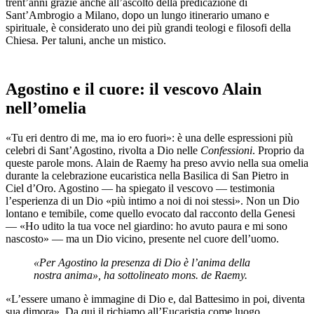
trent’anni grazie anche all’ascolto della predicazione di
Sant’Ambrogio a Milano, dopo un lungo itinerario umano e
spirituale, è considerato uno dei più grandi teologi e filosofi della
Chiesa. Per taluni, anche un mistico.
Agostino e il cuore: il vescovo Alain
nell’omelia
«Tu eri dentro di me, ma io ero fuori»: è una delle espressioni più
celebri di Sant’Agostino, rivolta a Dio nelle
Confessioni
. Proprio da
queste parole mons. Alain de Raemy ha preso avvio nella sua omelia
durante la celebrazione eucaristica nella Basilica di San Pietro in
Ciel d’Oro. Agostino — ha spiegato il vescovo — testimonia
l’esperienza di un Dio «più intimo a noi di noi stessi». Non un Dio
lontano e temibile, come quello evocato dal racconto della Genesi
— «Ho udito la tua voce nel giardino: ho avuto paura e mi sono
nascosto» — ma un Dio vicino, presente nel cuore dell’uomo.
«Per Agostino la presenza di Dio è l’anima della
nostra anima», ha sottolineato mons. de Raemy.
«L’essere umano è immagine di Dio e, dal Battesimo in poi, diventa
sua dimora». Da qui il richiamo all’Eucaristia come luogo