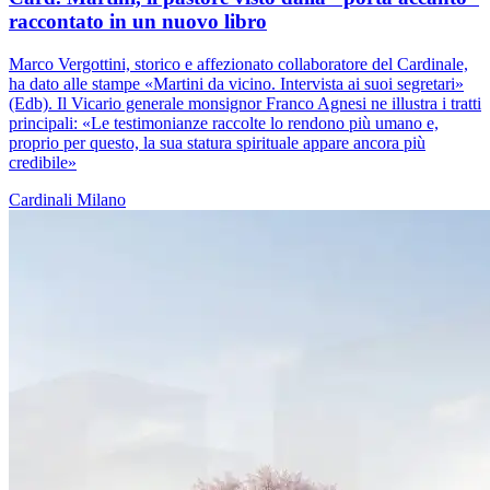
raccontato in un nuovo libro
Marco Vergottini, storico e affezionato collaboratore del Cardinale,
ha dato alle stampe «Martini da vicino. Intervista ai suoi segretari»
(Edb). Il Vicario generale monsignor Franco Agnesi ne illustra i tratti
principali: «Le testimonianze raccolte lo rendono più umano e,
proprio per questo, la sua statura spirituale appare ancora più
credibile»
Cardinali
Milano