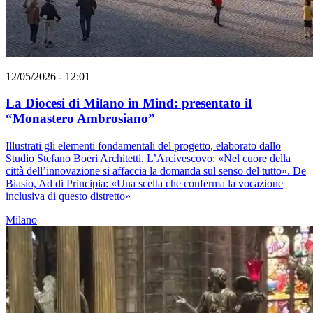
12/05/2026 - 12:01
La Diocesi di Milano in Mind: presentato il
“Monastero Ambrosiano”
Illustrati gli elementi fondamentali del progetto, elaborato dallo
Studio Stefano Boeri Architetti. L’Arcivescovo: «Nel cuore della
città dell’innovazione si affaccia la domanda sul senso del tutto». De
Biasio, Ad di Principia: «Una scelta che conferma la vocazione
inclusiva di questo distretto»
Milano