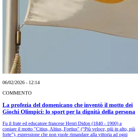
06/02/2026 - 12:14
COMMENTO
La profezia del domenicano che inventò il motto dei
Giochi Olimpici: lo sport per la dignità della persona
Fu il frate ed educatore francese Henri Didon (1840 - 1900) a
coniare il motto "Citius, Altius, Fortius" (“Più veloce, più in alto, più
forte”), espressione che non vuole rimandare alla vittoria ad ogni