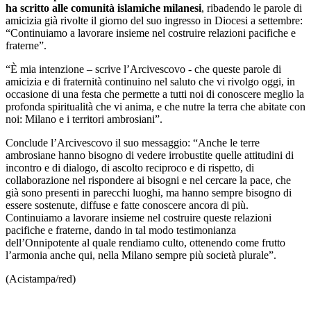
ha scritto alle comunità islamiche milanesi
, ribadendo le parole di
amicizia già rivolte il giorno del suo ingresso in Diocesi a settembre:
“Continuiamo a lavorare insieme nel costruire relazioni pacifiche e
fraterne”.
“È mia intenzione – scrive l’Arcivescovo - che queste parole di
amicizia e di fraternità continuino nel saluto che vi rivolgo oggi, in
occasione di una festa che permette a tutti noi di conoscere meglio la
profonda spiritualità che vi anima, e che nutre la terra che abitate con
noi: Milano e i territori ambrosiani”.
Conclude l’Arcivescovo il suo messaggio: “Anche le terre
ambrosiane hanno bisogno di vedere irrobustite quelle attitudini di
incontro e di dialogo, di ascolto reciproco e di rispetto, di
collaborazione nel rispondere ai bisogni e nel cercare la pace, che
già sono presenti in parecchi luoghi, ma hanno sempre bisogno di
essere sostenute, diffuse e fatte conoscere ancora di più.
Continuiamo a lavorare insieme nel costruire queste relazioni
pacifiche e fraterne, dando in tal modo testimonianza
dell’Onnipotente al quale rendiamo culto, ottenendo come frutto
l’armonia anche qui, nella Milano sempre più società plurale”.
(Acistampa/red)