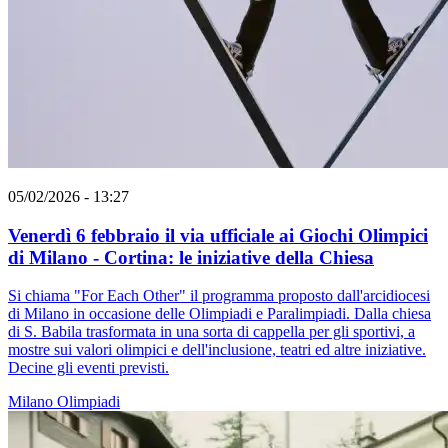
05/02/2026 - 13:27
Venerdì 6 febbraio il via ufficiale ai Giochi Olimpici
di Milano - Cortina: le iniziative della Chiesa
Si chiama "For Each Other" il programma proposto dall'arcidiocesi
di Milano in occasione delle Olimpiadi e Paralimpiadi. Dalla chiesa
di S. Babila trasformata in una sorta di cappella per gli sportivi, a
mostre sui valori olimpici e dell'inclusione, teatri ed altre iniziative.
Decine gli eventi previsti.
Milano
Olimpiadi