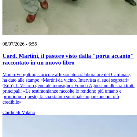
08/07/2026 - 6:55
Card. Martini, il pastore visto dalla "porta accanto"
raccontato in un nuovo libro
Marco Vergottini, storico e affezionato collaboratore del Cardinale,
ha dato alle stampe «Martini da vicino. Intervista ai suoi segretari»
(Edb). Il Vicario generale monsignor Franco Agnesi ne illustra i tratti
principali: «Le testimonianze raccolte lo rendono più umano e,
proprio per questo, la sua statura spirituale appare ancora più
credibile»
Cardinali
Milano