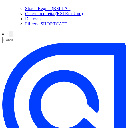
Strada Regina (RSI LA1)
Chiese in diretta (RSI ReteUno)
Dal web
Libreria SHORTCATT