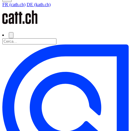
FR (cath.ch)
DE (kath.ch)