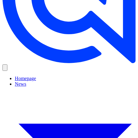
Homepage
News