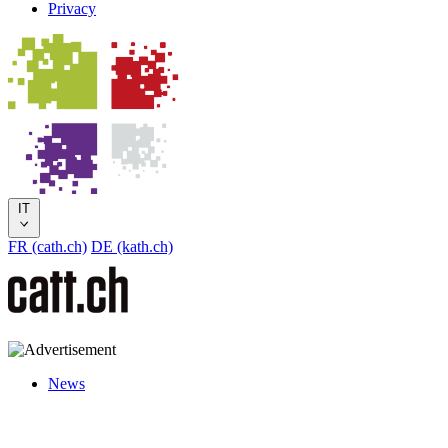
Privacy
IT
FR (cath.ch)
DE (kath.ch)
News