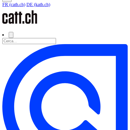
FR (cath.ch)
DE (kath.ch)