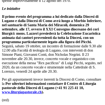
spense improvvisamente il 12 agosto del 1970.
Le iniziative
Il primo evento del programma a lui dedicato dalla Diocesi di
Lugano e dalla Diocesi di Como avrà luogo a Morbio Inferiore,
nel santuario di Santa Maria dei Miracoli, domenica 29
settembre, alle 17, ovvero il XXI Convegno diocesano dei cori
liturgici: mons. Lazzeri presiederà la Celebrazione Eucaristica
animata dai cantori provenienti da tutta la Diocesi, con un
programma particolarmente legato alla figura del Picchi.
Seguirà, sabato 19 ottobre, un incontro di formazione dalle 9.30 alle
12.00 alla Facoltà di teologia di Lugano, con interventi di don
Simone Piani, Giovanni Conti, don Nicholas Negrini. Il 23
novembre alle 20.30, invece, concerto vocale e organistico con
esecuzione della messa "Rex pacificus" di Luigi Picchi, seguito, nel
2020, da un concerto vocale e strumentale nella Cattedrale di S.
Lorenzo, venerdì 24 aprile alle 20.30.
Per gli appuntamenti invece inerenti la Diocesi di Como, consultare
la
Per ulteriori informazioni contattare il Centro di Liturgia
pastorale della Diocesi di Lugano (+41 91 225 41 10,
www.liturgiapastorale.ch
).
(red)