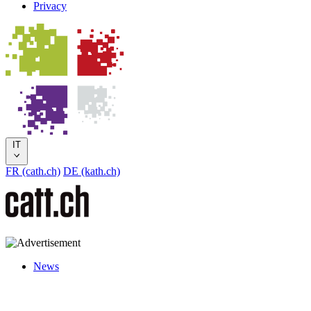
Privacy
IT
FR (cath.ch)
DE (kath.ch)
News