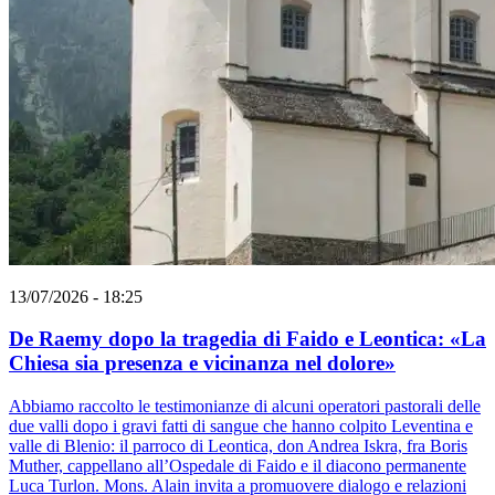
13/07/2026 - 18:25
De Raemy dopo la tragedia di Faido e Leontica: «La
Chiesa sia presenza e vicinanza nel dolore»
Abbiamo raccolto le testimonianze di alcuni operatori pastorali delle
due valli dopo i gravi fatti di sangue che hanno colpito Leventina e
valle di Blenio: il parroco di Leontica, don Andrea Iskra, fra Boris
Muther, cappellano all’Ospedale di Faido e il diacono permanente
Luca Turlon. Mons. Alain invita a promuovere dialogo e relazioni