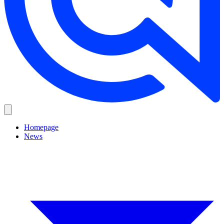
Homepage
News