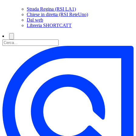
Strada Regina (RSI LA1)
Chiese in diretta (RSI ReteUno)
Dal web
Libreria SHORTCATT