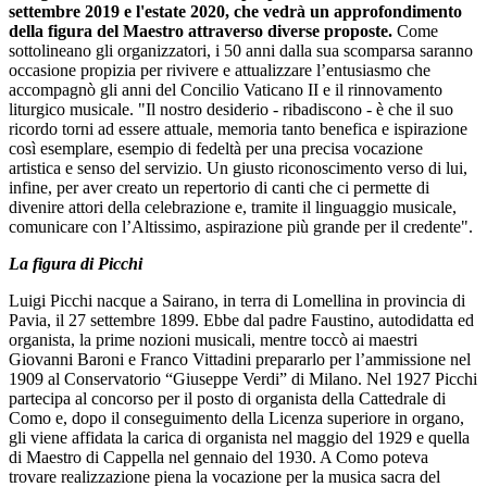
settembre 2019 e l'estate 2020, che vedrà un approfondimento
della figura del Maestro attraverso diverse proposte.
Come
sottolineano gli organizzatori, i 50 anni dalla sua scomparsa saranno
occasione propizia per rivivere e attualizzare l’entusiasmo che
accompagnò gli anni del Concilio Vaticano II e il rinnovamento
liturgico musicale. "Il nostro desiderio - ribadiscono - è che il suo
ricordo torni ad essere attuale, memoria tanto benefica e ispirazione
così esemplare, esempio di fedeltà per una precisa vocazione
artistica e senso del servizio. Un giusto riconoscimento verso di lui,
infine, per aver creato un repertorio di canti che ci permette di
divenire attori della celebrazione e, tramite il linguaggio musicale,
comunicare con l’Altissimo, aspirazione più grande per il credente".
La figura di Picchi
Luigi Picchi nacque a Sairano, in terra di Lomellina in provincia di
Pavia, il 27 settembre 1899. Ebbe dal padre Faustino, autodidatta ed
organista, la prime nozioni musicali, mentre toccò ai maestri
Giovanni Baroni e Franco Vittadini prepararlo per l’ammissione nel
1909 al Conservatorio “Giuseppe Verdi” di Milano. Nel 1927 Picchi
partecipa al concorso per il posto di organista della Cattedrale di
Como e, dopo il conseguimento della Licenza superiore in organo,
gli viene affidata la carica di organista nel maggio del 1929 e quella
di Maestro di Cappella nel gennaio del 1930. A Como poteva
trovare realizzazione piena la vocazione per la musica sacra del