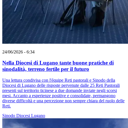
24/06/2026 - 6:34
Nella Diocesi di Lugano tante buone pratiche di
sinodalità, terreno fertile per il futuro
Una lettura condivisa con l'équipe Reti pastorali e Sinodo della
Diocesi di Lugano delle risposte pervenute dalle 25 Reti Pastorali
presenti sul territorio ticinese a due domande inviate negli scorsi
mesi. Accanto a esperienze positive e consolidate, permangono
diverse difficoltà e una percezione non sempre chiara del ruolo delle
Reti.
Sinodo
Diocesi Lugano