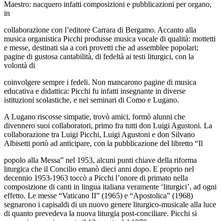
Maestro: nacquero infatti composizioni e pubblicazioni per organo,
in
collaborazione con l’editore Carrara di Bergamo. Accanto alla
musica organistica Picchi produsse musica vocale di qualità: mottetti
e messe, destinati sia a cori provetti che ad assemblee popolari;
pagine di gustosa cantabilità, di fedeltà ai testi liturgici, con la
volontà di
coinvolgere sempre i fedeli. Non mancarono pagine di musica
educativa e didattica: Picchi fu infatti insegnante in diverse
istituzioni scolastiche, e nei seminari di Como e Lugano.
A Lugano riscosse simpatie, trovò amici, formò alunni che
divennero suoi collaboratori, primo fra tutti don Luigi Agustoni. La
collaborazione tra Luigi Picchi, Luigi Agustoni e don Silvano
Albisetti portò ad anticipare, con la pubblicazione del libretto “Il
popolo alla Messa” nel 1953, alcuni punti chiave della riforma
liturgica che il Concilio emanò dieci anni dopo. E proprio nel
decennio 1953-1963 toccò a Picchi l’onore di primato nella
composizione di canti in lingua italiana veramente ‘liturgici’, ad ogni
effetto. Le messe “Vaticano II” (1965) e “Apostolica” (1968)
segnarono i capisaldi di un nuovo genere liturgico-musicale alla luce
di quanto prevedeva la nuova liturgia post-conciliare. Picchi si