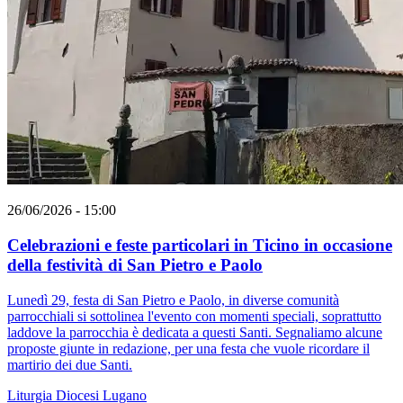
26/06/2026 - 15:00
Celebrazioni e feste particolari in Ticino in occasione
della festività di San Pietro e Paolo
Lunedì 29, festa di San Pietro e Paolo, in diverse comunità
parrocchiali si sottolinea l'evento con momenti speciali, soprattutto
laddove la parrocchia è dedicata a questi Santi. Segnaliamo alcune
proposte giunte in redazione, per una festa che vuole ricordare il
martirio dei due Santi.
Liturgia
Diocesi Lugano