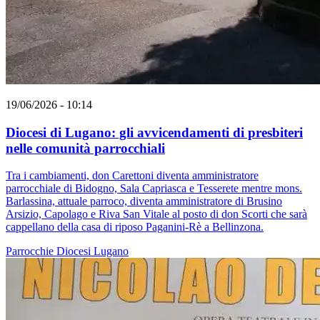
19/06/2026 - 10:14
Diocesi di Lugano: gli avvicendamenti di presbiteri
nelle comunità parrocchiali
Tra i cambiamenti, don Carettoni diventa amministratore
parrocchiale di Bidogno, Sala Capriasca e Tesserete mentre mons.
Barlassina, attuale parroco, diventa amministratore di Brusino
Arsizio, Capolago e Riva San Vitale al posto di don Scorti che sarà
cappellano della casa di riposo Paganini-Rè a Bellinzona.
Parrocchie
Diocesi Lugano