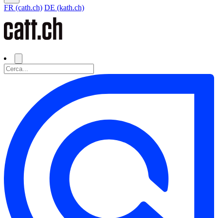
FR (cath.ch)
DE (kath.ch)