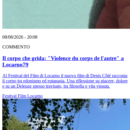
08/08/2026 - 20:08
COMMENTO
Il corpo che grida: "Violence du corps de l'autre" a
Locarno79
Al Festival del Film di Locarno il nuovo film di Denis Côté racconta
il corpo tra edonismo ed eutanasia. Una riflessione su piacere, dolore
e su un Deleuze spesso travisato, tra filosofia e vita vissuta.
Festival
Film
Locarno