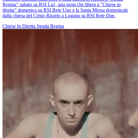
Regina" sabato su RSI La1, una gioia che libera a "Chiese in
diretta" domenica su RSI Rete Uno e la Santa Messa domenicale
dalla chiesa del Cristo Risorto a Lugano su RSI Rete Due.
Chiese In Diretta
Strada Regina