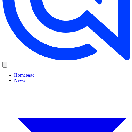
Homepage
News