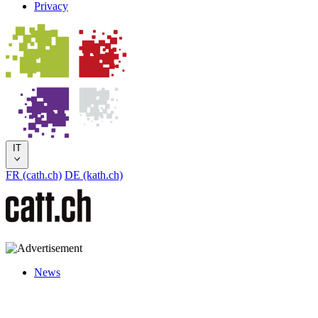
Privacy
IT
FR (cath.ch)
DE (kath.ch)
News