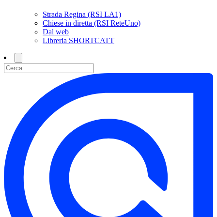
Strada Regina (RSI LA1)
Chiese in diretta (RSI ReteUno)
Dal web
Libreria SHORTCATT