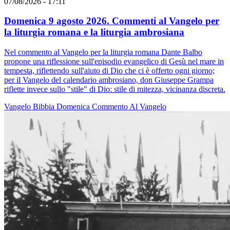
07/08/2026 - 17:11
Domenica 9 agosto 2026. Commenti al Vangelo per
la liturgia romana e la liturgia ambrosiana
Nel commento al Vangelo per la liturgia romana Dante Balbo
propone una riflessione sull'episodio evangelico di Gesù nel mare in
tempesta, riflettendo sull'aiuto di Dio che ci è offerto ogni giorno;
per il Vangelo del calendario ambrosiano, don Giuseppe Grampa
riflette invece sullo "stile" di Dio: stile di mitezza, vicinanza discreta.
Vangelo
Bibbia
Domenica
Commento Al Vangelo