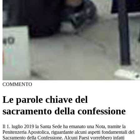
COMMENTO
Le parole chiave del
sacramento della confessione
Il 1. luglio 2019 la Santa Sede ha emanato una Nota, tramite la Penitenzeria Apostolica, riguardante alcuni aspetti fondamentali del Sacramento della Confessione. Alcuni Paesi vorrebbero infatti obbligare i preti a denunciare casi particolarmente gravi (specialmente di natura sessuale) quando ne vengono a conoscenza nel confessionale. La nota che qui brevemente presentiamo è anche l’occasione per recuperare alcuni elementi fondamentali di un sacramento che sta attraversando un momento di difficile comprensione. I sette sacramenti sono divisi in tre sottogruppi: i sacramenti dell’iniziazione cristiana (battesimo, confermazione, eucaristia), dell’edificazione della Chiesa (matrimonio e ordine) e della guarigione (unzione dell’ammalato e confessione). Proprio perché ringuarda un punto così delicato della persona, esso va compreso in tutta la sua ricchezza e come una opportunità di crescita e maturazione cristiana. Nel preambolo il documento si sofferma sull’evoluzione sociale che pone delle serie sfide a chi desidera vivere pienamente il Vangelo. C’è una “bramosia”di informazioni che porta alla pubblicazione degli aspetti anche più personali e spesso il solo tribunale del giudizio dell’opinione pubblica pare essere ammesso. Di qui, aggiungiamo noi, anche le numerose espressioni mediatiche quali trasmissioni televisive, riviste e rotocalchi di stampo scandalistico. COME SE FOSSE… Il documento parla di diverse categorie di segretezza. Sovente, nei colloqui con un sacerdote (anche in momenti più leggeri e distensivi) si sente l’espressione “mi raccomando, come se fosse confessione”. È bene ribadire che l’ambito della confessione è ben definito, chiaro nella sua richiesta e nella sua attuazione. Per questo è bene aiutare e accompagnare i fedeli nella chiara distinzione delle forme di comunicazione: 1. La confessione sacramentale: vale quanto indicato sotto. 2. Foro interno extra-sacramentale e direzione spirituale: anche questo ambito è importante per il singolo fedele. Racchiude le confidenze per un cammino spirituale e di maturazione cristiana a un presbitero, un(a) consacrato(a) o un(a) laico(a). Anche il direttore o accompagnatore spirituale è tenuto ad una speciale riservatezza di quanto ascoltato in carattere di confidenza. 3. Segreti e altri limiti propri della comunicazione: gli altri segreti, anche di ambito professionale, possono essere sciolti se “la custodia del segreto dovesse causare danni a chi li confida , a chi ne viene messo a parte, o a terzi danni mnolto gravi ed evitabili soltanto mediante la divulgazione della verità” (Catechismo della Chiesa Cattolica, 2491). Un conto è quindi la confessione, che non può ammettere alcun tipo di divulgazione, o la direzione – accompagnamento spirituale, un conto sono le altre confidenze. Il criterio che la Nota suggerisce è di carattere evangelico… “ciò che volete che gli uomini facciano a voi, anche voi fatelo a loro (Lc 6,31). Bisogna quindi avere discernimento nel comprendere costantemente ciò che può essere condiviso e con chi. CONFIDENZA - La Confessione è, per sua natura, riservata. Chi va a confessarsi sa bene che quel prete non potrà mai servirsi di quanto ascoltato durante il momento della confessione. Questo garantisce anche la libertà di affidare, a cuore aperto, anche le ferite più profonde del soggetto. RISERVATEZZA - Non sono infatti ammesse deroghe rispetto al sigillo sacramentale. Il confessore è tenuto a difendere questo segreto persino “usque ad sanguinis effusionem”, ovvero fino alla morte, se necessario. Questo radicale principio è innanzitutto a motivo del ruolo del sacerdote: non bisogna dimenticare che il sacerdote è solamente ministro di questo sacramento, egli opera “in persona Christi”. Il penitente si sta confessando presso il Signore Gesù, per cui il sacerdote non possiede nulla, neanche una parola, di quanto gli viene confidato. ASSOLUZIONE - “io ti assolvo”: il prete dice queste parole nel nome del Signore. È un atto di lealtà, da parte del ministro del sacramento, nei confronti di Dio e del penitente stesso. Il sacerdote, da parte sua, non può perdonare i peccati. È Gesù che affida questo ministero ma resta lui stesso il protagonista della remissione dei peccati. TUTTO COMPRESO - Il segreto della confessione riguarda tutto quanto viene confidato al sacerdote, anche se la confessione non fosse valida o risultasse incompleta o senza assoiuzione. Addirittura si ricorda che il confessore stesso non può andare a “ripensare” quanto gli è stato confidato. PENTIMENTO - “Non è mai consentito porre al penitente, come condizione per l’assoluzione, l’obbligo di costituirsi alla giustizia”. Chiaramente è insito nella struttura stessa del sacramento il sincero pentimento, ma è ribadito che il sacerdote non può legare il sacramento all costituirsi. AIUTO ALLA VITTIMA - Per il carattere stesso di profonda interiorità e confidenza della confessione, la nota ricorda che è compito dei pastori accompagnare un’eventuale vittima di male altrui, garantendo assistenza e vicinanza anche nelle scelte di coinvolgimento della giustizia e nel rispetto dei propri diritti. SEGRETEZZA TOTALE - Neppure il penitente può sollevare il confessore dall’obbligo della segretezza, “perché questo viene direttamente da Dio”. Il penitente può tuttavia esplicitamente consentire a tornare sul contenuto della confessione con lo stesso confessore. CINQUE NOMI L’epoca contemporanea è caratterizzata da un ritorno al fenomeno e all’esperienza religiosa secondo nuove categorie. Spesso si costruisce una religiosità molto personale, costruita su sentimentalismi e basata sulle proprie scelte. Il camminare comune – tipico della fede cristiana – è fortemente messo in discussione a motivo della crescente individualizzazione. È normale che, con un simile panorama, un sacramento delicato e personale come quello della confessione sia messo in crisi. È bene però ribadire la profondità di questo dono che è posto nelle mani dei sacerdoti, ma che non ne diventano mai padroni o possessori. Essi stessi devono accostarsi di frequente alla confessione per poterne gustare i doni e la grazia da essa derivanti. Il Catechismo della Chiesa Cattolica (nn. 1423-1424) sottolinea che il sacramento che stiamo affrontando possa essere nominato in cinque differenti modi, a seconda di quale prospettiva si desideri affrontare: - Sacramento della conversione: è il sacramento dedicato alla conversione del cuore, al desiderio di trovare e vivere una rinnovata vita secondo il Vangelo; - Sacramento della penitenza: perché sbagliando ed ammettendo la propria colpa ci si rende conto del bisogno di pentirsi delle proprie scelte errate che hanno determinato un allontanamento dal disegno di Dio sulla propria vita; - Sacramento della confessione: dire i propri peccati davanti al sacerdote consente di togliere il peso del pecccato, che va chiamato per nome. Così si può riconoscere l’amore misericordioso del Padre che mai allontana una suo figlio che corre a lui; - Sacramento del perdono: l’amore presuppone il vincolo nuovo e insesauribile del perdono. È molto più che rispetto, tolleranza, comprensione. Il perdono significa il passo successivo all’errore, significa un nuovo punto di partenza. Chi ama è in grado di perdonare anche l’errore più difficile da sopportare. - Sacramento della riconciliazione: confessarsi significa riconoscere che, attraverso un peccato, ci si è allontanati da grande progetto che Dio ha sulla propria vita. È quindi rimettersi sui binari della sua volontà per il cammino della propria esistenza. INDIVIDUALE E PERSONALE La confessione (come tutti gli altri sacramenti) è per sua natura strettamente personale. Ogni singolo credente ha diritto di ricevere i sacramenti singolarmente. Vi sono delle rarissime eccezioni, consentite in casi eccezionali, che è bene qui ribadire. Il Codice di diritto canonico del 1983 ricorda, al can. 960, che la confessione individuale è “l’unico mezzo ordinario” per la riconciliazione con Dio e con la Chiesa. Il ministro, come visto sopra, celebra i sacramenti in umile servizio rispetto a quanto la Chiesa gli indica. Non è in suo potere decidere – quasi ne fosse “proprietario” – di modificare quanto gli è affidato. L’Esortazione Apostolica postsinodale Reconciliatio et Paenitentia (1985), promulgata da Giovanni Paolo II, offre molti spunti di riflessione sul sacramento che viene qui presentato. E viene affrontato pure il tema dell’assoluzione generale che invece è descritta nel can. 961, § 1, nn. 1°-2°: essa è consentita solamente se vi sono due condizioni che devono presentarsi contemporaneamente. L’assoluzione generale è consentita quando: - Vi è un imminente pericolo di morte (e quindi manca il tempo per la confessione individuale presso un sacerdote) - Vi sia una grave mancanza (penuria) di sacerdoti che porti i fedeli a non accostarsi ai sacramenti. Perché si verifichi tale stato di grave necessità devono concorrere congiuntamente i due elementi, “la riunione di grandi masse di fedeli non giustifica per se l’assoluzione collettiva” (cfr. Pont. Consiglio per i testi legislativi, Nota esplicativa, 8 nov. 1996). Giovanni Paolo II, in proposito, ricordava: “voglio richiamare la scrupolosa osservanza delle condizioni citate, ribadire che, in caso di peccato mortale, anche dopo l’assoluzione collettiva, sussiste l’obbligo di una specifica accusa sacramentale e confermare che i fedeli hanno diritto alla propria confessione individuale” (AAS, LXXIII, 1981, 203). PREZIOSO Papa Francesco ha ribadito recentemente che “la riconciliazione stessa è un bene che la sapienza della Chiesa ha sempre salvaguardato con tutta la propria forza morale e giuridica con il sigillo sacramentale. Esso, anche se non sempre compreso dalla mentalità moderna, è indispensabile per la santità del sacramento e per la libertà di coscienza del penitente il quale; il quale deve essere certo, in qualunque momento, che il colloquio resterà nel segreto della confessione, tra la propria coscienza che si apre a Dio