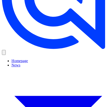
Homepage
News