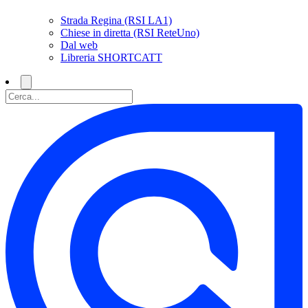
Strada Regina (RSI LA1)
Chiese in diretta (RSI ReteUno)
Dal web
Libreria SHORTCATT