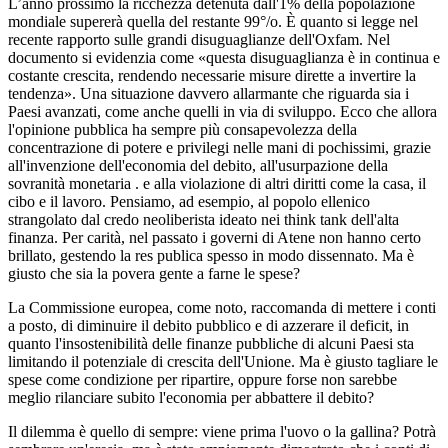
L’anno prossimo la ricchezza detenuta dall'1% della popolazione
mondiale supererà quella del restante 99°/o. È quanto si legge nel
recente rapporto sulle grandi disuguaglianze dell'Oxfam. Nel
documento si evidenzia come «questa disuguaglianza è in continua e
costante crescita, rendendo necessarie misure dirette a invertire la
tendenza». Una situazione davvero allarmante che riguarda sia i
Paesi avanzati, come anche quelli in via di sviluppo. Ecco che allora
l'opinione pubblica ha sempre più consapevolezza della
concentrazione di potere e privilegi nelle mani di pochissimi, grazie
all'invenzione dell'economia del debito, all'usurpazione della
sovranità monetaria . e alla violazione di altri diritti come la casa, il
cibo e il lavoro. Pensiamo, ad esempio, al popolo ellenico
strangolato dal credo neoliberista ideato nei think tank dell'alta
finanza. Per carità, nel passato i governi di Atene non hanno certo
brillato, gestendo la res publica spesso in modo dissennato. Ma è
giusto che sia la povera gente a farne le spese?
La Commissione europea, come noto, raccomanda di mettere i conti
a posto, di diminuire il debito pubblico e di azzerare il deficit, in
quanto l'insostenibilità delle finanze pubbliche di alcuni Paesi sta
limitando il potenziale di crescita dell'Unione. Ma è giusto tagliare le
spese come condizione per ripartire, oppure forse non sarebbe
meglio rilanciare subito l'economia per abbattere il debito?
Il dilemma è quello di sempre: viene prima l'uovo o la gallina? Potrà