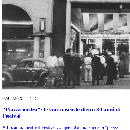
07/08/2026 - 14:15
"Piazza nostra": le voci nascoste dietro 80 anni di
Festival
A Locarno, mentre il Festival compie 80 anni, la mostra "piazza