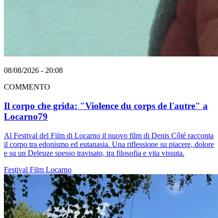
08/08/2026 - 20:08
COMMENTO
Il corpo che grida: "Violence du corps de l'autre" a
Locarno79
Al Festival del Film di Locarno il nuovo film di Denis Côté racconta
il corpo tra edonismo ed eutanasia. Una riflessione su piacere, dolore
e su un Deleuze spesso travisato, tra filosofia e vita vissuta.
Festival
Film
Locarno