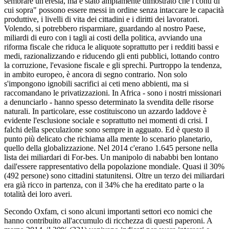
sembrare un'eresia, ma è stato ampiamente dimostrato che i conti di
cui sopra" possono essere messi in ordine senza intaccare le capacità
produttive, i livelli di vita dei cittadini e i diritti dei lavoratori.
Volendo, si potrebbero risparmiare, guardando al nostro Paese,
miliardi di euro con i tagli ai costi della politica, avviando una
riforma fiscale che riduca le aliquote soprattutto per i redditi bassi e
medi, razionalizzando e riducendo gli enti pubblici, lottando contro
la corruzione, l'evasione fiscale e gli sprechi. Purtroppo la tendenza,
in ambito europeo, è ancora di segno contrario. Non solo
s'impongono ignobili sacrifici ai ceti meno abbienti, ma si
raccomandano le privatizzazioni. In Africa - sono i nostri missionari
a denunciarlo - hanno spesso determinato la svendita delle risorse
naturali. In particolare, esse costituiscono un azzardo laddove è
evidente l'esclusione sociale e soprattutto nei momenti di crisi. I
falchi della speculazione sono sempre in agguato. Ed è questo il
punto più delicato che richiama alla mente lo scenario planetario,
quello della globalizzazione. Nel 2014 c'erano 1.645 persone nella
lista dei miliardari di For-bes. Un manipolo di nababbi ben lontano
dail'essere rappresentativo della popolazione mondiale. Quasi il 30%
(492 persone) sono cittadini statunitensi. Oltre un terzo dei miliardari
era già ricco in partenza, con il 34% che ha ereditato parte o la
totalità dei loro averi.
Secondo Oxfam, ci sono alcuni importanti settori eco nomici che
hanno contribuito all'accumulo di ricchezza di questi paperoni. A