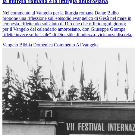
la liturgia romana e la liturgia ambrosiana
Nel commento al Vangelo per la liturgia romana Dante Balbo
propone una riflessione sull'episodio evangelico di Gesù nel mare in
tempesta, riflettendo sull'aiuto di Dio che ci è offerto ogni giorno;
per il Vangelo del calendario ambrosiano, don Giuseppe Grampa
riflette invece sullo "stile" di Dio: stile di mitezza, vicinanza discreta.
Vangelo
Bibbia
Domenica
Commento Al Vangelo