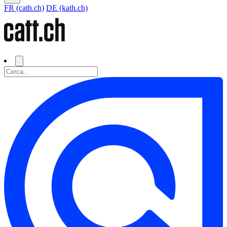
FR (cath.ch)
DE (kath.ch)