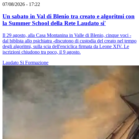
07/08/2026 - 17:22
Un sabato in Val di Blenio tra creato e algoritmi con
la Summer School della Rete Laudato si'
Il 29 agosto, alla Casa Montanina in Valle di Blenio, cinque voci -
dal biblista allo psichiatra -discutono di custodia del creato nel tempo
degli algoritmi, sulla scia dell'enciclica firmata da Leone XIV. Le
iscrizioni chiudono tra poco, il 9 agosto.
Laudato Si
Formazione