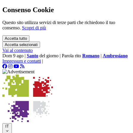
Consenso Cookie
Questo sito utilizza servizi di terze parti che richiedono il tuo
consenso.
Scopri di più
Accetta tutto
Accetta selezionati
Vai al contenuto
Dom 9 ago
|
Santo
del giorno
|
Parola rito
Romano
|
Ambrosiano
Impressum e contatti
|
IT