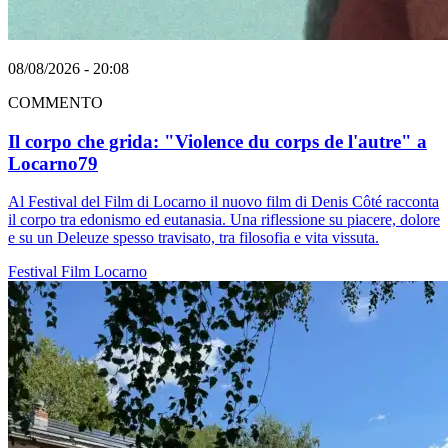
08/08/2026 - 20:08
COMMENTO
Il corpo che grida: "Violence du corps de l'autre" a
Locarno79
Al Festival del Film di Locarno il nuovo film di Denis Côté racconta
il corpo tra edonismo ed eutanasia. Una riflessione su piacere, dolore
e su un Deleuze spesso travisato, tra filosofia e vita vissuta.
Festival
Film
Locarno