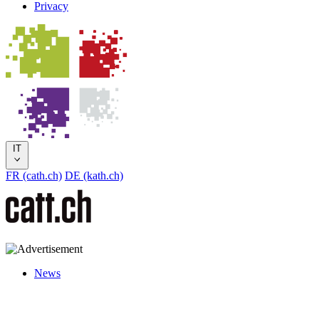
Privacy
IT
FR (cath.ch)
DE (kath.ch)
News