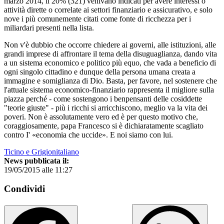
marzo 2014, il 20% (321) venivano indicati per avere interessi o
attività dirette o correlate ai settori finanziario e assicurativo, e solo
nove i più comunemente citati come fonte di ricchezza per i
miliardari presenti nella lista.
Non v'è dubbio che occorre chiedere ai governi, alle istituzioni, alle
grandi imprese di affrontare il tema della disuguaglianza, dando vita
a un sistema economico e politico più equo, che vada a beneficio di
ogni singolo cittadino e dunque della persona umana creata a
immagine e somiglianza di Dio. Basta, per favore, nel sostenere che
l'attuale sistema economico-finanziario rappresenta il migliore sulla
piazza perché - come sostengono i benpensanti delle cosiddette
"teorie giuste" - più i ricchi si arricchiscono, meglio va la vita dei
poveri. Non è assolutamente vero ed è per questo motivo che,
coraggiosamente, papa Francesco si è dichiaratamente scagliato
contro I' «economia che uccide». E noi siamo con lui.
Ticino e Grigionitaliano
News pubblicata il:
19/05/2015 alle 11:27
Condividi