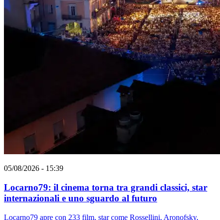
05/08/2026 - 15:39
Locarno79: il cinema torna tra grandi classici, star
internazionali e uno sguardo al futuro
Locarno79 apre con 233 film, star come Rossellini, Aronofsky,