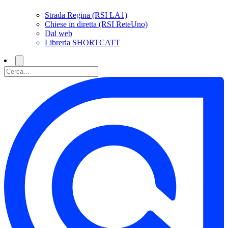
Strada Regina (RSI LA1)
Chiese in diretta (RSI ReteUno)
Dal web
Libreria SHORTCATT