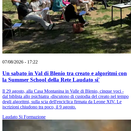
07/08/2026 - 17:22
Un sabato in Val di Blenio tra creato e algoritmi con
la Summer School della Rete Laudato si'
Il 29 agosto, alla Casa Montanina in Valle di Blenio, cinque voci -
dal biblista allo psichiatra -discutono di custodia del creato nel tempo
degli algoritmi, sulla scia dell'enciclica firmata da Leone XIV. Le
iscrizioni chiudono tra poco, il 9 agosto.
Laudato Si
Formazione