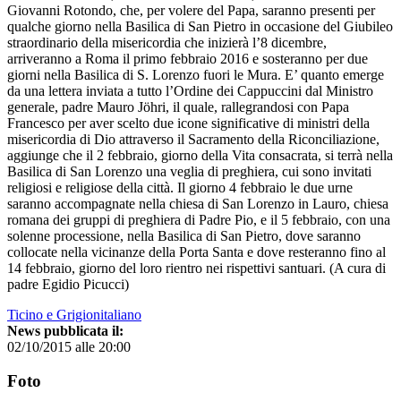
Giovanni Rotondo, che, per volere del Papa, saranno presenti per
qualche giorno nella Basilica di San Pietro in occasione del Giubileo
straordinario della misericordia che inizierà l’8 dicembre,
arriveranno a Roma il primo febbraio 2016 e sosteranno per due
giorni nella Basilica di S. Lorenzo fuori le Mura. E’ quanto emerge
da una lettera inviata a tutto l’Ordine dei Cappuccini dal Ministro
generale, padre Mauro Jöhri, il quale, rallegrandosi con Papa
Francesco per aver scelto due icone significative di ministri della
misericordia di Dio attraverso il Sacramento della Riconciliazione,
aggiunge che il 2 febbraio, giorno della Vita consacrata, si terrà nella
Basilica di San Lorenzo una veglia di preghiera, cui sono invitati
religiosi e religiose della città. Il giorno 4 febbraio le due urne
saranno accompagnate nella chiesa di San Lorenzo in Lauro, chiesa
romana dei gruppi di preghiera di Padre Pio, e il 5 febbraio, con una
solenne processione, nella Basilica di San Pietro, dove saranno
collocate nella vicinanze della Porta Santa e dove resteranno fino al
14 febbraio, giorno del loro rientro nei rispettivi santuari. (A cura di
padre Egidio Picucci)
Ticino e Grigionitaliano
News pubblicata il:
02/10/2015 alle 20:00
Foto