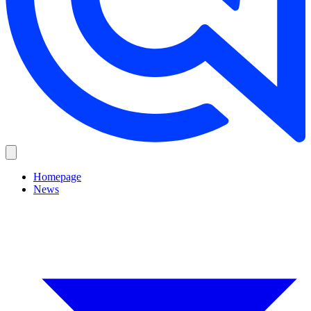
Homepage
News