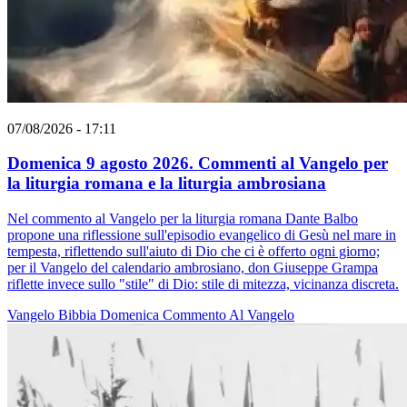
07/08/2026 - 17:11
Domenica 9 agosto 2026. Commenti al Vangelo per
la liturgia romana e la liturgia ambrosiana
Nel commento al Vangelo per la liturgia romana Dante Balbo
propone una riflessione sull'episodio evangelico di Gesù nel mare in
tempesta, riflettendo sull'aiuto di Dio che ci è offerto ogni giorno;
per il Vangelo del calendario ambrosiano, don Giuseppe Grampa
riflette invece sullo "stile" di Dio: stile di mitezza, vicinanza discreta.
Vangelo
Bibbia
Domenica
Commento Al Vangelo