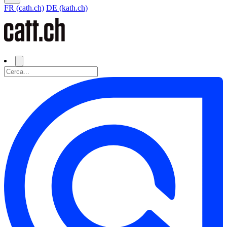
FR (cath.ch)
DE (kath.ch)