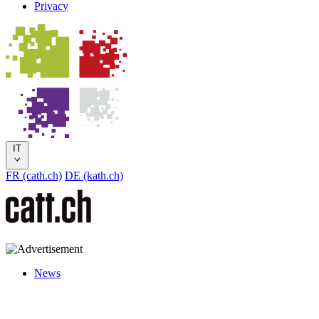
Privacy
IT
FR (cath.ch)
DE (kath.ch)
News