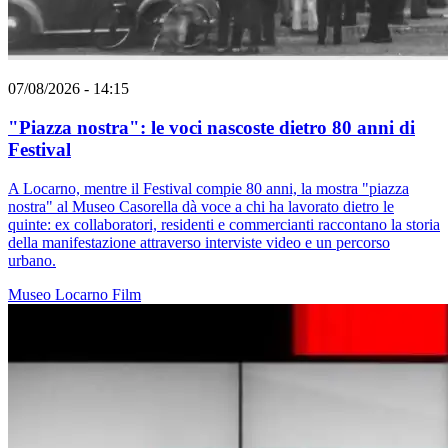
07/08/2026 - 14:15
"Piazza nostra": le voci nascoste dietro 80 anni di
Festival
A Locarno, mentre il Festival compie 80 anni, la mostra "piazza
nostra" al Museo Casorella dà voce a chi ha lavorato dietro le
quinte: ex collaboratori, residenti e commercianti raccontano la storia
della manifestazione attraverso interviste video e un percorso
urbano.
Museo
Locarno
Film