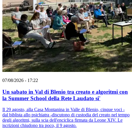
07/08/2026 - 17:22
Un sabato in Val di Blenio tra creato e algoritmi con
la Summer School della Rete Laudato si'
Il 29 agosto, alla Casa Montanina in Valle di Blenio, cinque voci -
dal biblista allo psichiatra -discutono di custodia del creato nel tempo
degli algoritmi, sulla scia dell'enciclica firmata da Leone XIV. Le
iscrizioni chiudono tra poco, il 9 agosto.