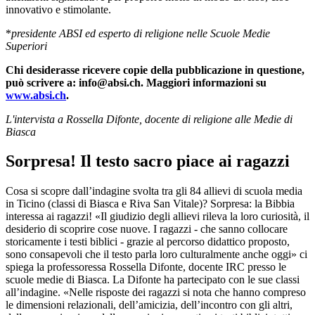
innovativo e stimolante.
*
presidente ABSI ed esperto di religione nelle Scuole Medie
Superiori
Chi desiderasse ricevere copie della pubblicazione in questione,
può scrivere a: info@absi.ch. Maggiori informazioni su
www.absi.ch
.
L'intervista a Rossella Difonte, docente di religione alle Medie di
Biasca
Sorpresa! Il testo sacro piace ai ragazzi
Cosa si scopre dall’indagine svolta tra gli 84 allievi di scuola media
in Ticino (classi di Biasca e Riva San Vitale)? Sorpresa: la Bibbia
interessa ai ragazzi! «Il giudizio degli allievi rileva la loro curiosità, il
desiderio di scoprire cose nuove. I ragazzi - che sanno collocare
storicamente i testi biblici - grazie al percorso didattico proposto,
sono consapevoli che il testo parla loro culturalmente anche oggi» ci
spiega la professoressa Rossella Difonte, docente IRC presso le
scuole medie di Biasca. La Difonte ha partecipato con le sue classi
all’indagine. «Nelle risposte dei ragazzi si nota che hanno compreso
le dimensioni relazionali, dell’amicizia, dell’incontro con gli altri,