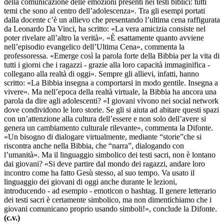
della comunicazione delle emozioni presenti nei testi biblici: tutti
temi che sono al centro dell’adolescenza». Tra gli esempi portati
dalla docente c’è un allievo che presentando l’ultima cena raffigurata
da Leonardo Da Vinci, ha scritto: «La vera amicizia consiste nel
poter rivelare all’altro la verità». «È esattamente quanto avviene
nell’episodio evangelico dell’Ultima Cena», commenta la
professoressa. «Emerge così la parola forte della Bibbia per la vita di
tutti i giorni che i ragazzi - grazie alla loro capacità immaginifica -
collegano alla realtà di oggi». Sempre gli allievi, infatti, hanno
scritto: «La Bibbia insegna a comportarsi in modo gentile. Insegna a
vivere». Ma nell’epoca della realtà virtuale, la Bibbia ha ancora una
parola da dire agli adolescenti? «I giovani vivono nei social network
dove condividono le loro storie. Se gli si aiuta ad abitare questi spazi
con un’attenzione alla cultura dell’essere e non solo dell’avere si
genera un cambiamento culturale rilevante», commenta la Difonte.
«Un bisogno di dialogare virtualmente, mediante “storie”che si
riscontra anche nella Bibbia, che “narra”, dialogando con
l’umanità». Ma il linguaggio simbolico dei testi sacri, non è lontano
dai giovani? «Si deve partire dal mondo dei ragazzi, andare loro
incontro come ha fatto Gesù stesso, al suo tempo. Va usato il
linguaggio dei giovani di oggi anche durante le lezioni,
introducendo - ad esempio - emoticon o hashtag. Il genere letterario
dei testi sacri è certamente simbolico, ma non dimentichiamo che i
giovani comunicano proprio usando simboli!», conclude la Difonte.
(c.v.)