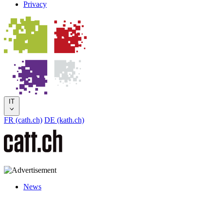
Privacy
IT
FR (cath.ch)
DE (kath.ch)
News