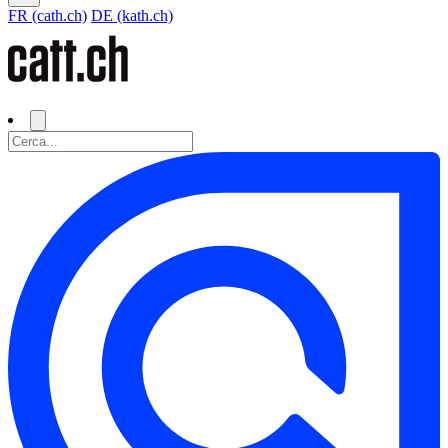
FR (cath.ch)
DE (kath.ch)