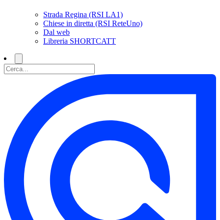
Strada Regina (RSI LA1)
Chiese in diretta (RSI ReteUno)
Dal web
Libreria SHORTCATT