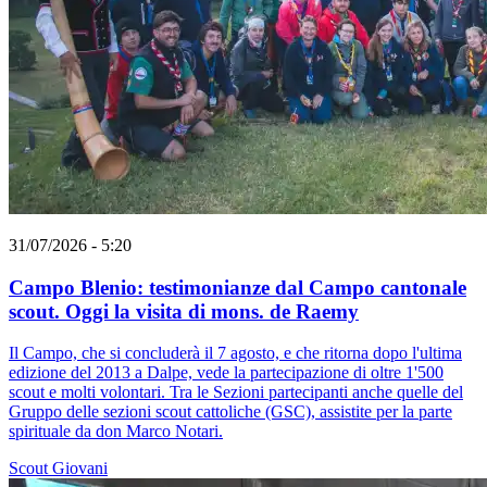
31/07/2026 - 5:20
Campo Blenio: testimonianze dal Campo cantonale
scout. Oggi la visita di mons. de Raemy
Il Campo, che si concluderà il 7 agosto, e che ritorna dopo l'ultima
edizione del 2013 a Dalpe, vede la partecipazione di oltre 1'500
scout e molti volontari. Tra le Sezioni partecipanti anche quelle del
Gruppo delle sezioni scout cattoliche (GSC), assistite per la parte
spirituale da don Marco Notari.
Scout
Giovani