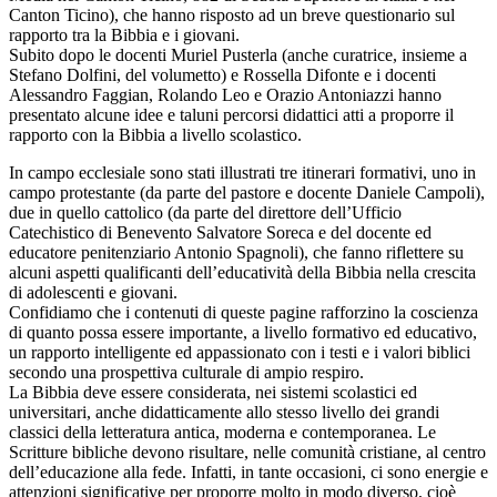
Canton Ticino), che hanno risposto ad un breve questionario sul
rapporto tra la Bibbia e i giovani.
Subito dopo le docenti Muriel Pusterla (anche curatrice, insieme a
Stefano Dolfini, del volumetto) e Rossella Difonte e i docenti
Alessandro Faggian, Rolando Leo e Orazio Antoniazzi hanno
presentato alcune idee e taluni percorsi didattici atti a proporre il
rapporto con la Bibbia a livello scolastico.
In campo ecclesiale sono stati illustrati tre itinerari formativi, uno in
campo protestante (da parte del pastore e docente Daniele Campoli),
due in quello cattolico (da parte del direttore dell’Ufficio
Catechistico di Benevento Salvatore Soreca e del docente ed
educatore penitenziario Antonio Spagnoli), che fanno riflettere su
alcuni aspetti qualificanti dell’educatività della Bibbia nella crescita
di adolescenti e giovani.
Confidiamo che i contenuti di queste pagine rafforzino la coscienza
di quanto possa essere importante, a livello formativo ed educativo,
un rapporto intelligente ed appassionato con i testi e i valori biblici
secondo una prospettiva culturale di ampio respiro.
La Bibbia deve essere considerata, nei sistemi scolastici ed
universitari, anche didatticamente allo stesso livello dei grandi
classici della letteratura antica, moderna e contemporanea. Le
Scritture bibliche devono risultare, nelle comunità cristiane, al centro
dell’educazione alla fede. Infatti, in tante occasioni, ci sono energie e
attenzioni significative per proporre molto in modo diverso, cioè