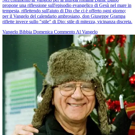
propone una riflessione sull'episodio evangelico di Gesù nel mare in
tempesta, riflettendo sull'aiuto di Dio che ci è offerto ogni giorno;
per il Vangelo del calendario ambrosiano, don Giuseppe Grampa
riflette invece sullo "stile" di Dio: stile di mitezza, vicinanza discreta.
Vangelo
Bibbia
Domenica
Commento Al Vangelo