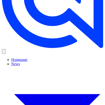
Homepage
News