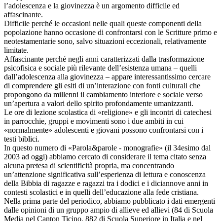
l’adolescenza e la giovinezza è un argomento difficile ed
affascinante.
Difficile perché le occasioni nelle quali queste componenti della
popolazione hanno occasione di confrontarsi con le Scritture primo e
neotestamentarie sono, salvo situazioni eccezionali, relativamente
limitate.
Affascinante perché negli anni caratterizzati dalla trasformazione
psicofisica e sociale più rilevante dell’esistenza umana – quelli
dall’adolescenza alla giovinezza – appare interessantissimo cercare
di comprendere gli esiti di un’interazione con fonti culturali che
propongono da millenni il cambiamento interiore e sociale verso
un’apertura a valori dello spirito profondamente umanizzanti.
Le ore di lezione scolastica di «religione» e gli incontri di catechesi
in parrocchie, gruppi e movimenti sono i due ambiti in cui
«normalmente» adolescenti e giovani possono confrontarsi con i
testi biblici.
In questo numero di «Parola&parole - monografie» (il 34esimo dal
2003 ad oggi) abbiamo cercato di considerare il tema citato senza
alcuna pretesa di scientificità propria, ma concentrando
un’attenzione significativa sull’esperienza di lettura e conoscenza
della Bibbia di ragazze e ragazzi tra i dodici e i diciannove anni in
contesti scolastici e in quelli dell’educazione alla fede cristiana.
Nella prima parte del periodico, abbiamo pubblicato i dati emergenti
dalle opinioni di un gruppo ampio di allieve ed allievi (84 di Scuola
Media nel Canton Ticino, 882 di Scuola Superiore in Italia e nel