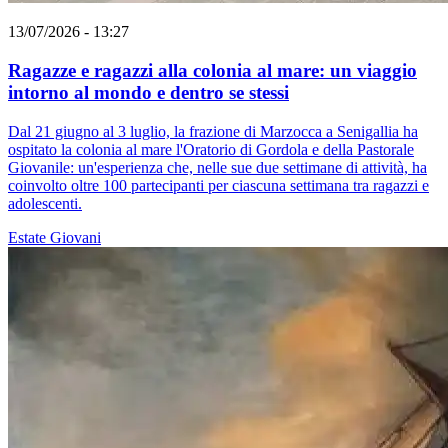
13/07/2026 - 13:27
Ragazze e ragazzi alla colonia al mare: un viaggio
intorno al mondo e dentro se stessi
Dal 21 giugno al 3 luglio, la frazione di Marzocca a Senigallia ha
ospitato la colonia al mare l'Oratorio di Gordola e della Pastorale
Giovanile: un'esperienza che, nelle sue due settimane di attività, ha
coinvolto oltre 100 partecipanti per ciascuna settimana tra ragazzi e
adolescenti.
Estate
Giovani