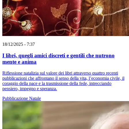
18/12/2025 - 7:37
I libri, quegli amici discreti e gentili che nutrono
mente e anima
Riflessione natalizia sul valore dei libri attraverso quattro recenti
pubblicazioni che affrontano il senso della vita, l’economia civile, il
coraggio della pace e la trasmissione della fede, intrecciando
pensiero, impegno e speranza.
Pubblicazione
Natale