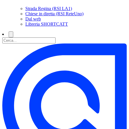
Strada Regina (RSI LA1)
Chiese in diretta (RSI ReteUno)
Dal web
Libreria SHORTCATT