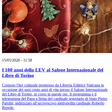
15/05/2026 - 11:58
I 100 anni della LEV al Salone Internazionale del
Libro di Torino
Corposo l'iter culturale promosso da Libreria Editrice Vaticana in
occasione dei suoi cento anni di vita presso il Salone Internazionale
del Libro di Torino, in corso in queste ore. Il programma e il
telegramma del Papa a firma del cardinale segretario di Stato Pietro
Parolin, indirizzato all’arcivescovo metropolita cardinale Roberto
Repole.