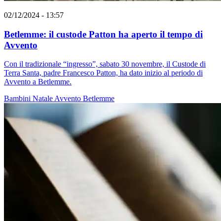
02/12/2024 - 13:57
Betlemme: il custode Patton ha aperto il tempo di
Avvento
Con il tradizionale “ingresso”, sabato 30 novembre, il Custode di
Terra Santa, padre Francesco Patton, ha dato inizio al periodo di
Avvento a Betlemme.
Bambini
Natale
Avvento
Betlemme