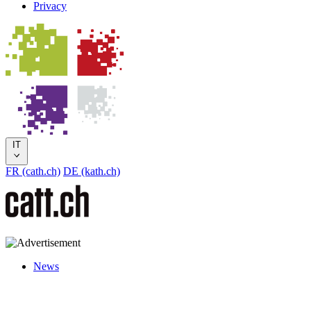
Privacy
IT
FR (cath.ch)
DE (kath.ch)
News