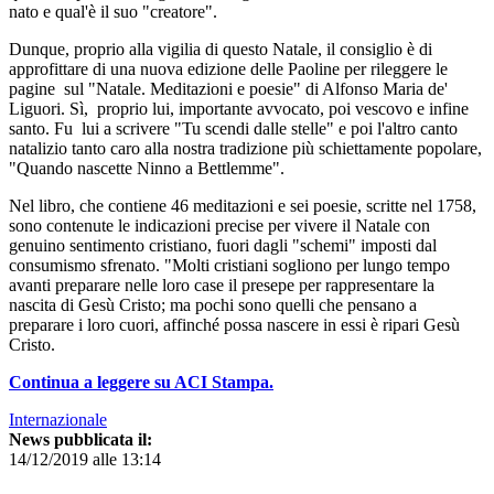
nato e qual'è il suo "creatore".
Dunque, proprio alla vigilia di questo Natale, il consiglio è di
approfittare di una nuova edizione delle Paoline per rileggere le
pagine sul "Natale. Meditazioni e poesie" di Alfonso Maria de'
Liguori. Sì, proprio lui, importante avvocato, poi vescovo e infine
santo. Fu lui a scrivere "Tu scendi dalle stelle" e poi l'altro canto
natalizio tanto caro alla nostra tradizione più schiettamente popolare,
"Quando nascette Ninno a Bettlemme".
Nel libro, che contiene 46 meditazioni e sei poesie, scritte nel 1758,
sono contenute le indicazioni precise per vivere il Natale con
genuino sentimento cristiano, fuori dagli "schemi" imposti dal
consumismo sfrenato. "Molti cristiani sogliono per lungo tempo
avanti preparare nelle loro case il presepe per rappresentare la
nascita di Gesù Cristo; ma pochi sono quelli che pensano a
preparare i loro cuori, affinché possa nascere in essi è ripari Gesù
Cristo.
Continua a leggere su ACI Stampa.
Internazionale
News pubblicata il:
14/12/2019 alle 13:14