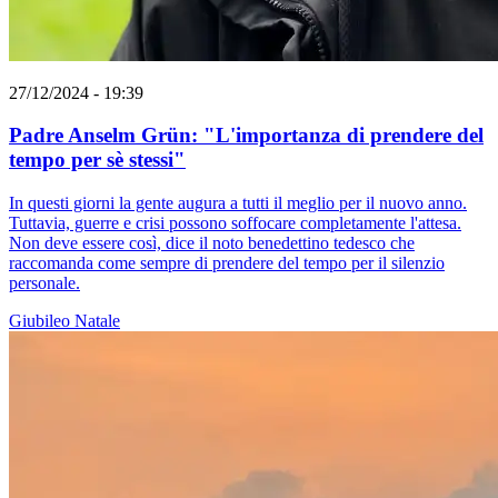
27/12/2024 - 19:39
Padre Anselm Grün: "L'importanza di prendere del
tempo per sè stessi"
In questi giorni la gente augura a tutti il meglio per il nuovo anno.
Tuttavia, guerre e crisi possono soffocare completamente l'attesa.
Non deve essere così, dice il noto benedettino tedesco che
raccomanda come sempre di prendere del tempo per il silenzio
personale.
Giubileo
Natale