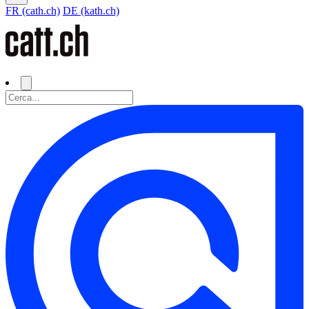
FR (cath.ch)
DE (kath.ch)