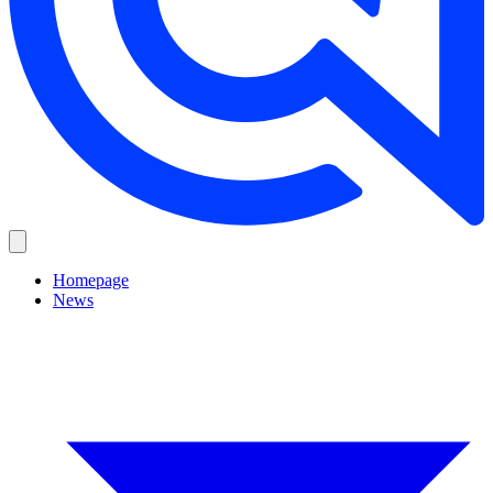
Homepage
News