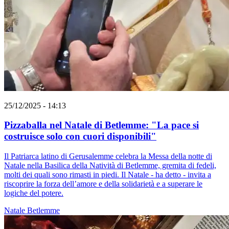
25/12/2025 - 14:13
Pizzaballa nel Natale di Betlemme: "La pace si
costruisce solo con cuori disponibili"
Il Patriarca latino di Gerusalemme celebra la Messa della notte di
Natale nella Basilica della Natività di Betlemme, gremita di fedeli,
molti dei quali sono rimasti in piedi. Il Natale - ha detto - invita a
riscoprire la forza dell’amore e della solidarietà e a superare le
logiche del potere.
Natale
Betlemme