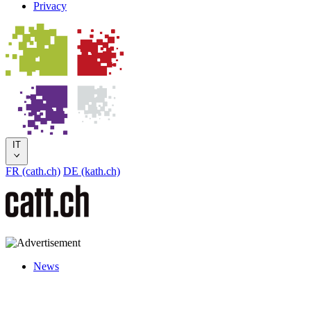
Privacy
IT
FR (cath.ch)
DE (kath.ch)
News