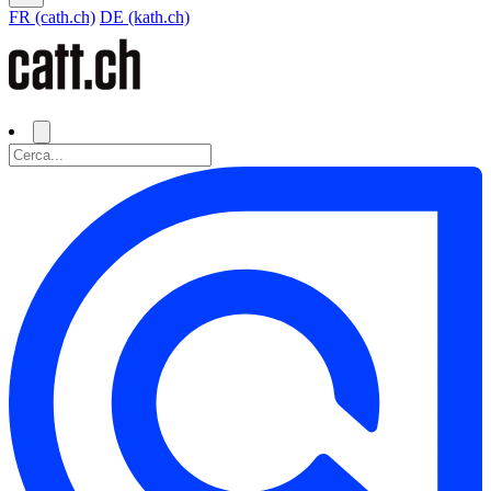
FR (cath.ch)
DE (kath.ch)