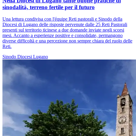
Nella Diocesi di Lugano tante buone pratiche di
sinodalità, terreno fertile per il futuro
Una lettura condivisa con l'équipe Reti pastorali e Sinodo della
Diocesi di Lugano delle risposte pervenute dalle 25 Reti Pastorali
presenti sul territorio ticinese a due domande inviate negli scorsi
mesi. Accanto a esperienze positive e consolidate, permangono
diverse difficoltà e una percezione non sempre chiara del ruolo delle
Reti.
Sinodo
Diocesi Lugano