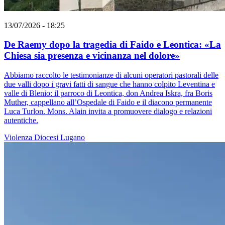
13/07/2026 - 18:25
De Raemy dopo la tragedia di Faido e Leontica: «La
Chiesa sia presenza e vicinanza nel dolore»
Abbiamo raccolto le testimonianze di alcuni operatori pastorali delle
due valli dopo i gravi fatti di sangue che hanno colpito Leventina e
valle di Blenio: il parroco di Leontica, don Andrea Iskra, fra Boris
Muther, cappellano all’Ospedale di Faido e il diacono permanente
Luca Turlon. Mons. Alain invita a promuovere dialogo e relazioni
autentiche.
Violenza
Diocesi Lugano