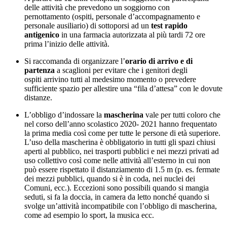
delle attività che prevedono un soggiorno con
pernottamento (ospiti, personale d’accompagnamento e
personale ausiliario) di sottoporsi ad un
test rapido
antigenico
in una farmacia autorizzata al più tardi 72 ore
prima l’inizio delle attività.
Si raccomanda di organizzare l’
orario di arrivo e di
partenza
a scaglioni per evitare che i genitori degli
ospiti arrivino tutti al medesimo momento o prevedere
sufficiente spazio per allestire una “fila d’attesa” con le dovute
distanze.
L’obbligo d’indossare la
mascherina
vale per tutti coloro che
nel corso dell’anno scolastico 2020- 2021 hanno frequentato
la prima media così come per tutte le persone di età superiore.
L’uso della mascherina è obbligatorio in tutti gli spazi chiusi
aperti al pubblico, nei trasporti pubblici e nei mezzi privati ad
uso collettivo così come nelle attività all’esterno in cui non
può essere rispettato il distanziamento di 1.5 m (p. es. fermate
dei mezzi pubblici, quando si è in coda, nei nuclei dei
Comuni, ecc.). Eccezioni sono possibili quando si mangia
seduti, si fa la doccia, in camera da letto nonché quando si
svolge un’attività incompatibile con l’obbligo di mascherina,
come ad esempio lo sport, la musica ecc.