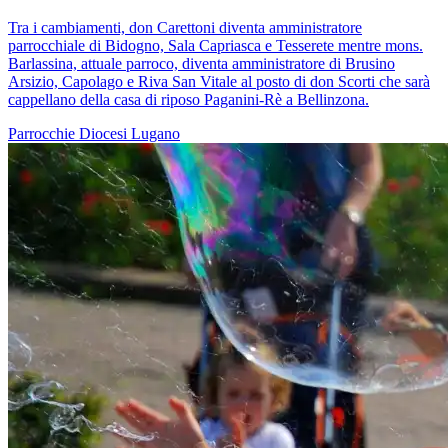
Tra i cambiamenti, don Carettoni diventa amministratore
parrocchiale di Bidogno, Sala Capriasca e Tesserete mentre mons.
Barlassina, attuale parroco, diventa amministratore di Brusino
Arsizio, Capolago e Riva San Vitale al posto di don Scorti che sarà
cappellano della casa di riposo Paganini-Rè a Bellinzona.
Parrocchie
Diocesi Lugano