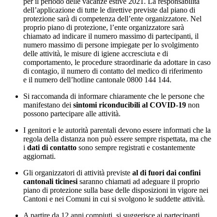
per il periodo delle vacanze estive 2021. La responsabilità
dell’applicazione di tutte le direttive previste dal piano di
protezione sarà di competenza dell’ente organizzatore. Nel
proprio piano di protezione, l’ente organizzatore sarà
chiamato ad indicare il numero massimo di partecipanti, il
numero massimo di persone impiegate per lo svolgimento
delle attività, le misure di igiene accresciuta e di
comportamento, le procedure straordinarie da adottare in caso
di contagio, il numero di contatto del medico di riferimento
e il numero dell’hotline cantonale 0800 144 144.
Si raccomanda di informare chiaramente che le persone che
manifestano dei
sintomi riconducibili al COVID-19
non
possono partecipare alle attività.
I genitori e le autorità parentali devono essere informati che la
regola della distanza non può essere sempre rispettata, ma che
i
dati di contatto
sono sempre registrati e costantemente
aggiornati.
Gli organizzatori di attività previste
al di fuori dai confini
cantonali ticinesi
saranno chiamati ad adeguare il proprio
piano di protezione sulla base delle disposizioni in vigore nei
Cantoni e nei Comuni in cui si svolgono le suddette attività.
A partire da 12 anni compiuti, si suggerisce ai partecipanti