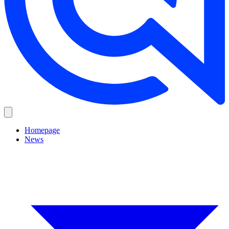
Homepage
News