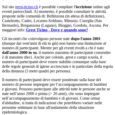
Sul sito
grest-ticino.ch
è possibile compilare l'
iscrizione
online agli
eventi parrocchiali. Al momento, è possibile consultare le attività
proposte nelle comunità di: Bellinzona (in attesa di definizione),
Castelrotto, Cadro, Locarno-Solduno, Minusio, Cureglia (San
Bernardo), Breganzona (Lugano), Bioggio, Gordola, Ascona. Per
maggiori info:
Grest Ticino - Dove e quando sono?
Gli incontri che coinvolgono persone nate
dopo l'anno 2001
(dunque dai vent'anni di età in giù) non hanno una limitazione al
numero di partecipanti. Mentre per gli eventi rivolti a chi è nato
dall'anno 2000 in su
, il numero massimo di partecipanti consentito
è di massimo dieci. Anche per colonie, grest e campi scuola, il
numero di partecipanti deve essere stabilito comunque sulla base
delle regole generali di igiene accresciuta e in particolare della regola
della distanza (3 metri quadri per persona).
Il numero di partecipanti deve essere ponderato sulla base del
numero di persone impiegate per l’accompagnamento di bambini
e giovani. Possono partecipare alle attività tutte le persone anche se
nate nell’anno 2000 o prima (> 20 anni), che sono impiegate
nell’accompagnamento di bambini e di giovani. Come ormai
d'abitudine, si tratta di indicazioni che potrebbero variare nelle
prossime settimane in base all'andamento della situazione
epidemiologica.