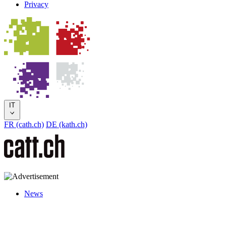
Privacy
IT
FR (cath.ch)
DE (kath.ch)
News