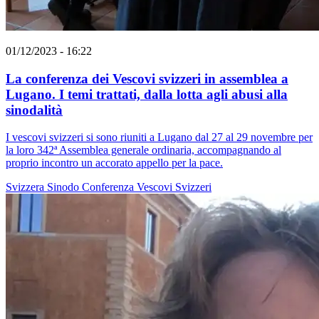
01/12/2023 - 16:22
La conferenza dei Vescovi svizzeri in assemblea a
Lugano. I temi trattati, dalla lotta agli abusi alla
sinodalità
I vescovi svizzeri si sono riuniti a Lugano dal 27 al 29 novembre per
la loro 342ª Assemblea generale ordinaria, accompagnando al
proprio incontro un accorato appello per la pace.
Svizzera
Sinodo
Conferenza Vescovi Svizzeri