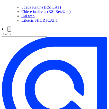
Strada Regina (RSI LA1)
Chiese in diretta (RSI ReteUno)
Dal web
Libreria SHORTCATT