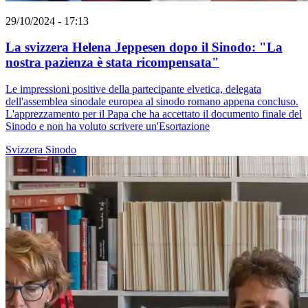
29/10/2024 - 17:13
La svizzera Helena Jeppesen dopo il Sinodo: "La
nostra pazienza è stata ricompensata"
Le impressioni positive della partecipante elvetica, delegata
dell'assemblea sinodale europea al sinodo romano appena concluso.
L'apprezzamento per il Papa che ha accettato il documento finale del
Sinodo e non ha voluto scrivere un'Esortazione
Svizzera
Sinodo