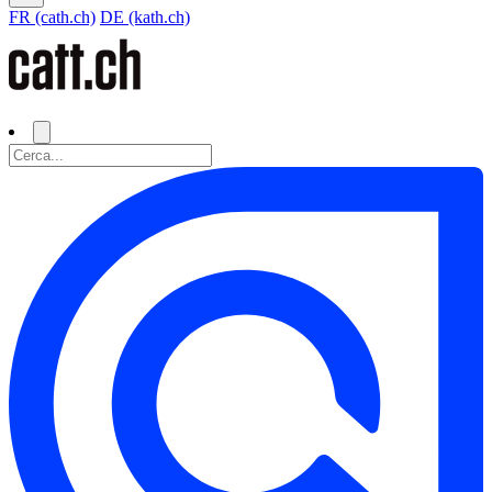
FR (cath.ch)
DE (kath.ch)