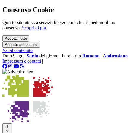
Consenso Cookie
Questo sito utilizza servizi di terze parti che richiedono il tuo
consenso.
Scopri di più
Accetta tutto
Accetta selezionati
Vai al contenuto
Dom 9 ago
|
Santo
del giorno
|
Parola rito
Romano
|
Ambrosiano
Impressum e contatti
|
IT