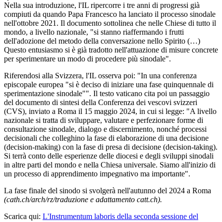
Nella sua introduzione, l'IL ripercorre i tre anni di progressi già
compiuti da quando Papa Francesco ha lanciato il processo sinodale
nell'ottobre 2021. Il documento sottolinea che nelle Chiese di tutto il
mondo, a livello nazionale, "si stanno riaffermando i frutti
dell'adozione del metodo della conversazione nello Spirito (…)
Questo entusiasmo si è già tradotto nell'attuazione di misure concrete
per sperimentare un modo di procedere più sinodale".
Riferendosi alla Svizzera, l'IL osserva poi: "In una conferenza
episcopale europea "si è deciso di iniziare una fase quinquennale di
sperimentazione sinodale"". Il testo vaticano cita poi un passaggio
del documento di sintesi della Conferenza dei vescovi svizzeri
(CVS), inviato a Roma il 15 maggio 2024, in cui si legge: "A livello
nazionale si tratta di sviluppare, valutare e perfezionare forme di
consultazione sinodale, dialogo e discernimento, nonché processi
decisionali che colleghino la fase di elaborazione di una decisione
(decision-making) con la fase di presa di decisione (decision-taking).
Si terrà conto delle esperienze delle diocesi e degli sviluppi sinodali
in altre parti del mondo e nella Chiesa universale. Siamo all'inizio di
un processo di apprendimento impegnativo ma importante".
La fase finale del sinodo si svolgerà nell'autunno del 2024 a Roma
(cath.ch/arch/rz/traduzione e adattamento catt.ch).
Scarica qui:
L'Instrumentum laboris della seconda sessione del