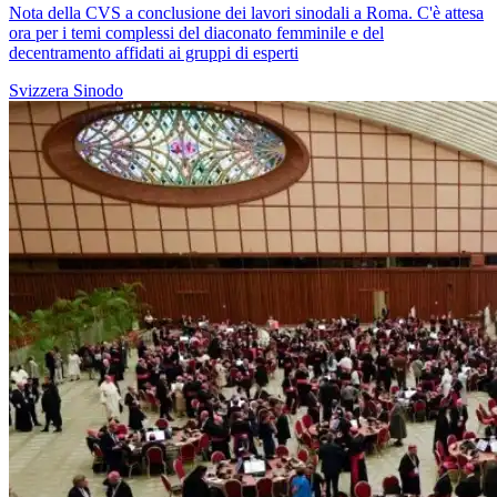
Nota della CVS a conclusione dei lavori sinodali a Roma. C'è attesa
ora per i temi complessi del diaconato femminile e del
decentramento affidati ai gruppi di esperti
Svizzera
Sinodo