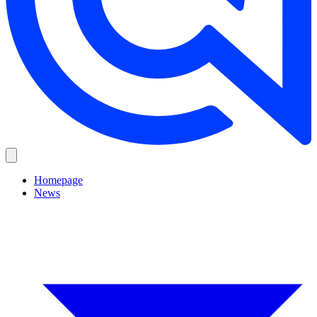
Homepage
News