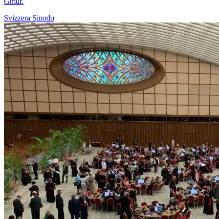
Gmür.
Svizzera
Sinodo