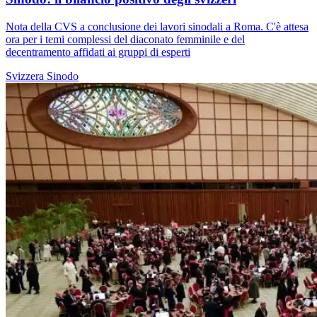
Nota della CVS a conclusione dei lavori sinodali a Roma. C'è attesa
ora per i temi complessi del diaconato femminile e del
decentramento affidati ai gruppi di esperti
Svizzera
Sinodo