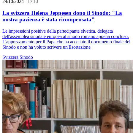
29/10/2024 - 17:13
La svizzera Helena Jeppesen dopo il Sinodo: "La
nostra pazienza è stata ricompensata"
Le impressioni positive della partecipante elvetica, delegata
dell'assemblea sinodale europea al sinodo romano appena concluso.
L'apprezzamento per il Papa che ha accettato il documento finale del
Sinodo e non ha voluto scrivere un'Esortazione
Svizzera
Sinodo