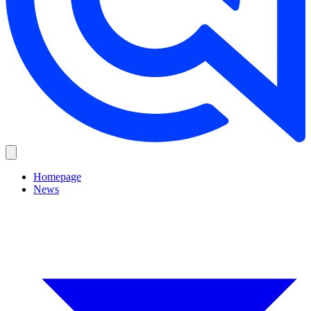
Homepage
News