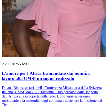
25/06/2025 - 6:09
L'amore per l'Africa tramandato dai nonni, il
lavoro alla CMSI un sogno realizzato
Daiana Bisi, segretaria della Conferenza Missionaria della Svizzera
Italiana (CMSI) dal 2023, racconta il suo percorso dalla scoperta
dell’Africa alla riscoperta della fede. Dopo varie esperienze
missionarie e la maternità, oggi continua a sostenere la missione dal
Ticino.