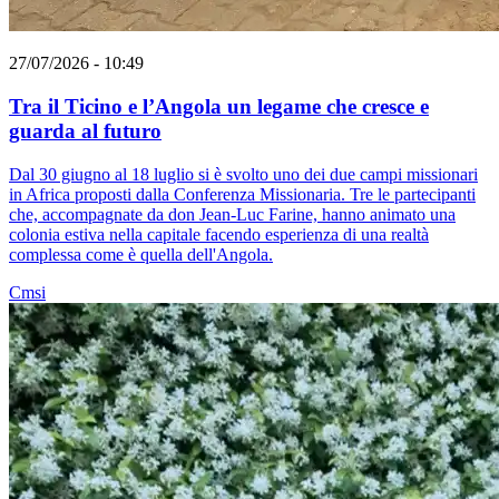
27/07/2026 - 10:49
Tra il Ticino e l’Angola un legame che cresce e
guarda al futuro
Dal 30 giugno al 18 luglio si è svolto uno dei due campi missionari
in Africa proposti dalla Conferenza Missionaria. Tre le partecipanti
che, accompagnate da don Jean-Luc Farine, hanno animato una
colonia estiva nella capitale facendo esperienza di una realtà
complessa come è quella dell'Angola.
Cmsi