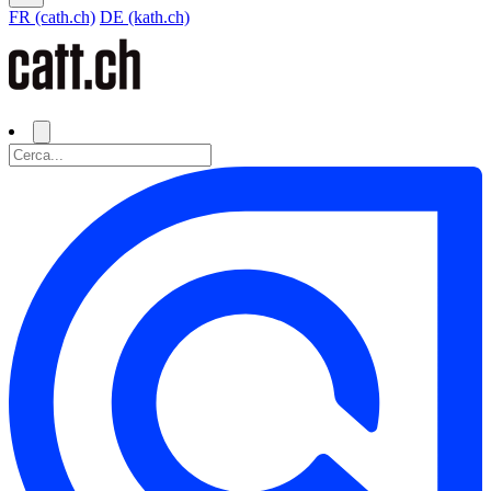
FR (cath.ch)
DE (kath.ch)