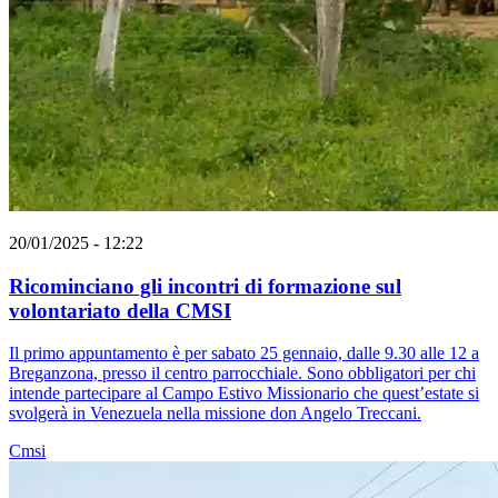
20/01/2025 - 12:22
Ricominciano gli incontri di formazione sul
volontariato della CMSI
Il primo appuntamento è per sabato 25 gennaio, dalle 9.30 alle 12 a
Breganzona, presso il centro parrocchiale. Sono obbligatori per chi
intende partecipare al Campo Estivo Missionario che quest’estate si
svolgerà in Venezuela nella missione don Angelo Treccani.
Cmsi