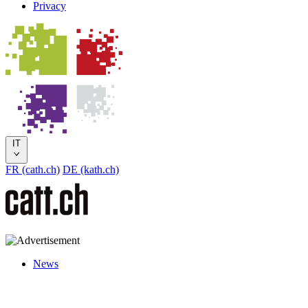
Privacy
IT
FR (cath.ch)
DE (kath.ch)
News