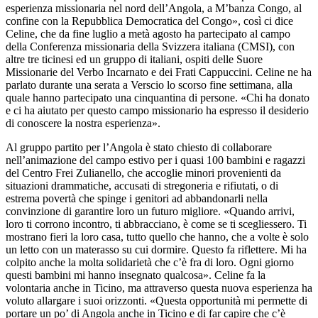
esperienza missionaria nel nord dell’Angola, a M’banza Congo, al
confine con la Repubblica Democratica del Congo», così ci dice
Celine, che da fine luglio a metà agosto ha partecipato al campo
della Conferenza missionaria della Svizzera italiana (CMSI), con
altre tre ticinesi ed un gruppo di italiani, ospiti delle Suore
Missionarie del Verbo Incarnato e dei Frati Cappuccini. Celine ne ha
parlato durante una serata a Verscio lo scorso fine settimana, alla
quale hanno partecipato una cinquantina di persone. «Chi ha donato
e ci ha aiutato per questo campo missionario ha espresso il desiderio
di conoscere la nostra esperienza».
Al gruppo partito per l’Angola è stato chiesto di collaborare
nell’animazione del campo estivo per i quasi 100 bambini e ragazzi
del Centro Frei Zulianello, che accoglie minori provenienti da
situazioni drammatiche, accusati di stregoneria e rifiutati, o di
estrema povertà che spinge i genitori ad abbandonarli nella
convinzione di garantire loro un futuro migliore. «Quando arrivi,
loro ti corrono incontro, ti abbracciano, è come se ti scegliessero. Ti
mostrano fieri la loro casa, tutto quello che hanno, che a volte è solo
un letto con un materasso su cui dormire. Questo fa riflettere. Mi ha
colpito anche la molta solidarietà che c’è fra di loro. Ogni giorno
questi bambini mi hanno insegnato qualcosa». Celine fa la
volontaria anche in Ticino, ma attraverso questa nuova esperienza ha
voluto allargare i suoi orizzonti. «Questa opportunità mi permette di
portare un po’ di Angola anche in Ticino e di far capire che c’è