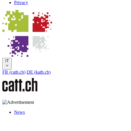
Privacy
IT
FR (cath.ch)
DE (kath.ch)
News