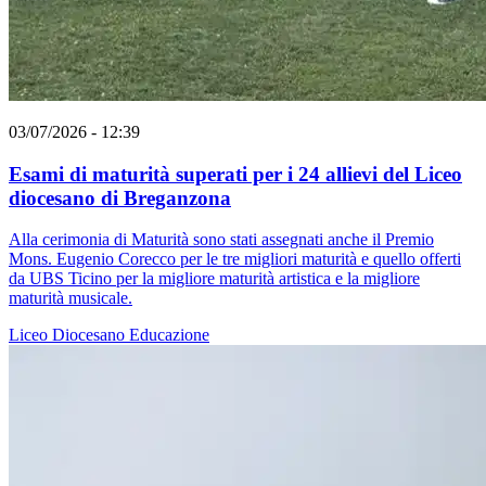
03/07/2026 - 12:39
Esami di maturità superati per i 24 allievi del Liceo
diocesano di Breganzona
Alla cerimonia di Maturità sono stati assegnati anche il Premio
Mons. Eugenio Corecco per le tre migliori maturità e quello offerti
da UBS Ticino per la migliore maturità artistica e la migliore
maturità musicale.
Liceo Diocesano
Educazione