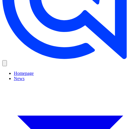
Homepage
News