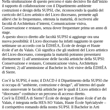
Nella strutturazione di questo percorso è stato decisivo fin dall’inizio
il rapporto di collaborazione con il Dipartimento ambiente
costruzioni e design della SUPSI, che, riconoscendo la qualità del
curricolo del Liceo artistico del Liceo diocesano, permette agli
allievi che lo frequentano, ottenuta la maturità, di iscriversi alle
facoltà di Architettura d’interni, Comunicazione visiva,
Conservazione e restauro, senza dover frequentare prima un anno di
stage.
A questo sbocco diretto alle facoltà SUPSI si aggiunge ora una
nuova possibilità: il Liceo diocesano ha infatti raggiunto in queste
settimane un accordo con la ÉDHÉA, École de design et Haute
école d’art du Valais. Ciò significa che gli studenti del Liceo artistico
del Liceo diocesano, conseguita la maturità potranno presentarsi
direttamente 1) all’ammissione delle facoltà artistiche della SUPSI:
Conservazione e restauro, Comunicazione visiva, Architettura
d’interni; 2) all’ammissione al Bachelor in Arti visive della ÉDHÉA
di Sierre.
Cos’è la SUPSI, è noto; il DACD è il Dipartimento della SUPSI che
si occupa di “ambiente, costruzione e design”, all’interno del quale
sono annoverate le facoltà artistiche per le quali il Liceo artistico del
“diocesano” costituisce un percorso di accesso diretto.
Cos'è la ÉDHÉA di Sierre? École de design et Haute école d’art du
Valais, è integrata nella HES-SO Valais, Haute École Spécialysée –
il corrispettivo romando della nostra SUPSI. Il Bachelor in Arti