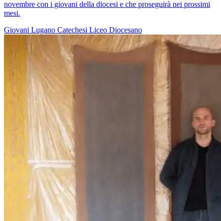
novembre con i giovani della diocesi e che proseguirà nei prossimi
mesi.
Giovani
Lugano
Catechesi
Liceo Diocesano