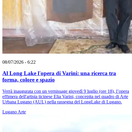
08/07/2026 - 6:22
Al Long Lake l'opera di Varini: una ricerca tra
forma, colore e spazio
Verrà inaugurata con un vernissage giovedì 9 luglio (ore 18), l’opera
effimera dell'artista ticinese Elia Varini, concepita nel quadro di Arte
Urbana Lugano (AUL) nella rassegna del LongLake di Lugano.
Lugano
Arte