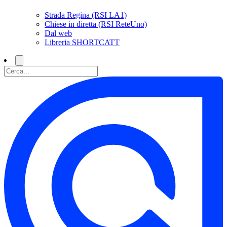
Strada Regina (RSI LA1)
Chiese in diretta (RSI ReteUno)
Dal web
Libreria SHORTCATT