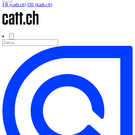
FR (cath.ch)
DE (kath.ch)