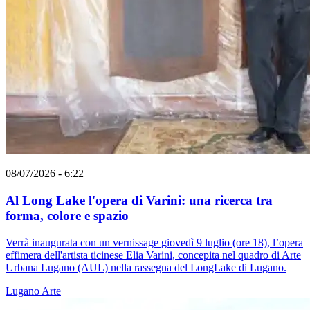
08/07/2026 - 6:22
Al Long Lake l'opera di Varini: una ricerca tra
forma, colore e spazio
Verrà inaugurata con un vernissage giovedì 9 luglio (ore 18), l’opera
effimera dell'artista ticinese Elia Varini, concepita nel quadro di Arte
Urbana Lugano (AUL) nella rassegna del LongLake di Lugano.
Lugano
Arte