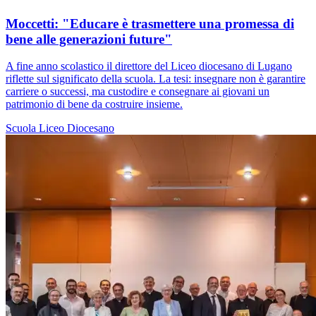
Moccetti: "Educare è trasmettere una promessa di
bene alle generazioni future"
A fine anno scolastico il direttore del Liceo diocesano di Lugano
riflette sul significato della scuola. La tesi: insegnare non è garantire
carriere o successi, ma custodire e consegnare ai giovani un
patrimonio di bene da costruire insieme.
Scuola
Liceo Diocesano