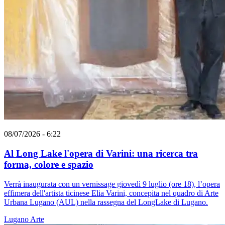
08/07/2026 - 6:22
Al Long Lake l'opera di Varini: una ricerca tra
forma, colore e spazio
Verrà inaugurata con un vernissage giovedì 9 luglio (ore 18), l’opera
effimera dell'artista ticinese Elia Varini, concepita nel quadro di Arte
Urbana Lugano (AUL) nella rassegna del LongLake di Lugano.
Lugano
Arte