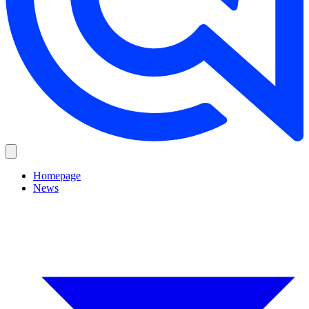
Homepage
News