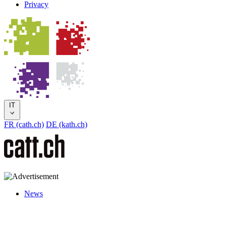
Privacy
IT
FR (cath.ch)
DE (kath.ch)
News