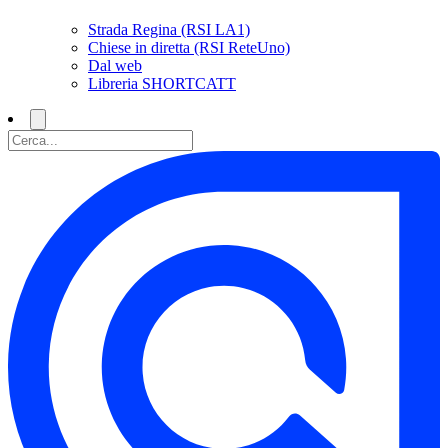
Strada Regina (RSI LA1)
Chiese in diretta (RSI ReteUno)
Dal web
Libreria SHORTCATT