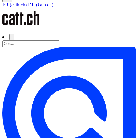
FR (cath.ch)
DE (kath.ch)