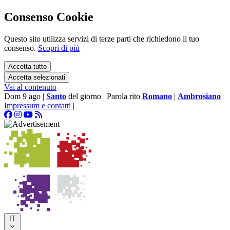
Consenso Cookie
Questo sito utilizza servizi di terze parti che richiedono il tuo
consenso.
Scopri di più
Accetta tutto
Accetta selezionati
Vai al contenuto
Dom 9 ago
|
Santo
del giorno
|
Parola rito
Romano
|
Ambrosiano
Impressum e contatti
|
IT