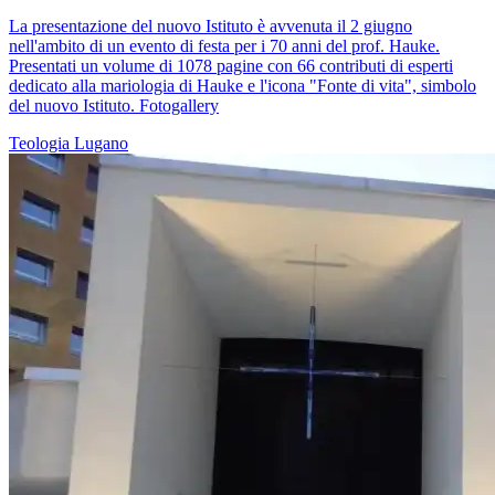
La presentazione del nuovo Istituto è avvenuta il 2 giugno
nell'ambito di un evento di festa per i 70 anni del prof. Hauke.
Presentati un volume di 1078 pagine con 66 contributi di esperti
dedicato alla mariologia di Hauke e l'icona "Fonte di vita", simbolo
del nuovo Istituto. Fotogallery
Teologia
Lugano