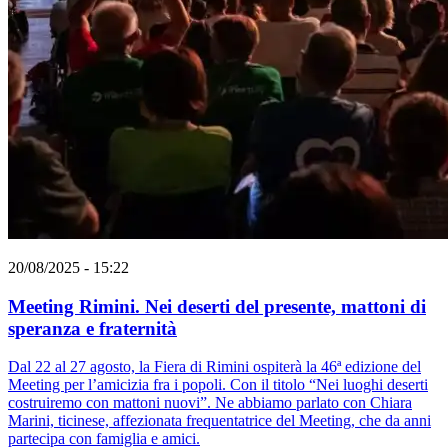
20/08/2025 - 15:22
Meeting Rimini. Nei deserti del presente, mattoni di
speranza e fraternità
Dal 22 al 27 agosto, la Fiera di Rimini ospiterà la 46ª edizione del
Meeting per l’amicizia fra i popoli. Con il titolo “Nei luoghi deserti
costruiremo con mattoni nuovi”. Ne abbiamo parlato con Chiara
Marini, ticinese, affezionata frequentatrice del Meeting, che da anni
partecipa con famiglia e amici.