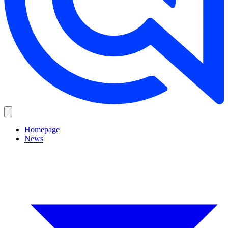
Homepage
News