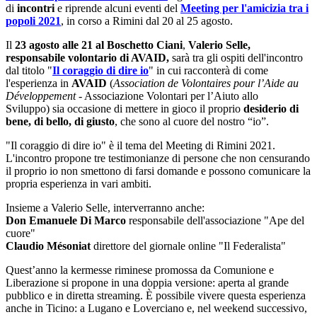
di
incontri
e riprende alcuni eventi del
Meeting per l'amicizia tra i
popoli 2021
, in corso a Rimini dal 20 al 25 agosto.
Il
23 agosto alle 21 al Boschetto Ciani
,
Valerio Selle,
responsabile volontario di AVAID,
sarà tra gli ospiti dell'incontro
dal titolo "
Il coraggio di dire io
" in cui racconterà di come
l'esperienza in
AVAID
(
Association de Volontaires pour l’Aide au
Développement
- Associazione Volontari per l’Aiuto allo
Sviluppo)
sia occasione di mettere in gioco il proprio
desiderio di
bene, di bello, di giusto
, che sono al cuore del nostro “io”.
"Il coraggio di dire io" è il tema del Meeting di Rimini 2021.
L'incontro propone tre testimonianze di persone che non censurando
il proprio io non smettono di farsi domande e possono comunicare la
propria esperienza in vari ambiti.
Insieme a Valerio Selle, interverranno anche:
Don Emanuele Di Marco
responsabile dell'associazione "Ape del
cuore"
Claudio Mésoniat
direttore del giornale online "Il Federalista"
Quest’anno la kermesse riminese promossa da Comunione e
Liberazione si propone in una doppia versione: aperta al grande
pubblico e in diretta streaming. È possibile vivere questa esperienza
anche in Ticino: a Lugano e Loverciano e, nel weekend successivo,