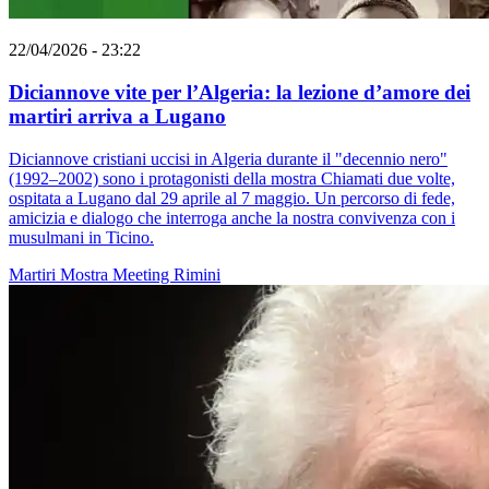
22/04/2026 - 23:22
Diciannove vite per l’Algeria: la lezione d’amore dei
martiri arriva a Lugano
Diciannove cristiani uccisi in Algeria durante il "decennio nero"
(1992–2002) sono i protagonisti della mostra Chiamati due volte,
ospitata a Lugano dal 29 aprile al 7 maggio. Un percorso di fede,
amicizia e dialogo che interroga anche la nostra convivenza con i
musulmani in Ticino.
Martiri
Mostra
Meeting Rimini