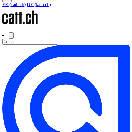
FR (cath.ch)
DE (kath.ch)