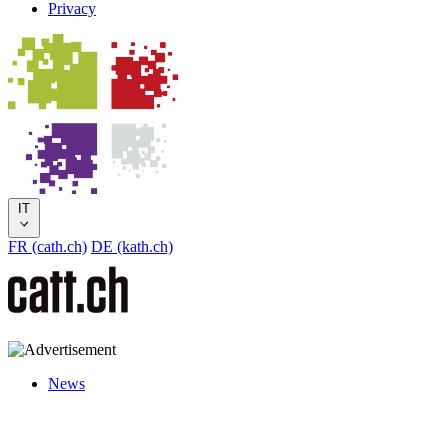
Privacy
IT
FR (cath.ch)
DE (kath.ch)
News