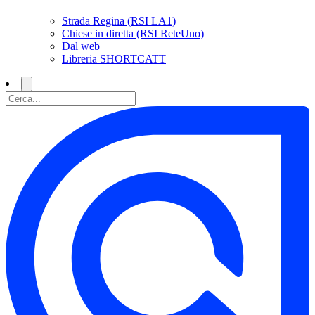
Strada Regina (RSI LA1)
Chiese in diretta (RSI ReteUno)
Dal web
Libreria SHORTCATT