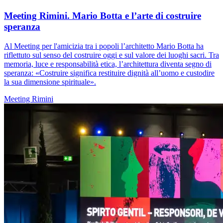
Meeting Rimini. Mario Botta e l’arte di costruire
speranza
Al Meeting per l'amicizia tra i popoli l’architetto Mario Botta ha
riflettuto sul senso del costruire oggi e sul valore dei luoghi sacri. Tra
memoria, luce e responsabilità etica, l’architettura diventa segno di
speranza: «Costruire significa restituire dignità all’uomo e custodire
la sua dimensione spirituale».
Meeting Rimini