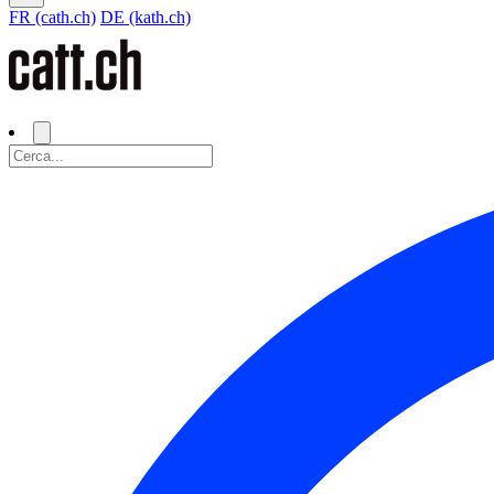
FR (cath.ch)
DE (kath.ch)