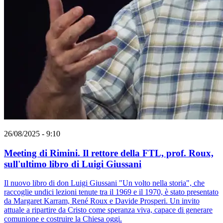
26/08/2025 - 9:10
Meeting di Rimini. Il rettore della FTL, prof. Roux,
sull'ultimo libro di Luigi Giussani
Il nuovo libro di don Luigi Giussani "Un volto nella storia", che
raccoglie undici lezioni tenute tra il 1969 e il 1970, è stato presentato
da Margaret Karram, René Roux e Davide Prosperi. Un invito
attuale a ripartire da Cristo come speranza viva, capace di generare
comunione e costruire la Chiesa oggi.