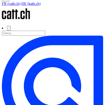
FR (cath.ch)
DE (kath.ch)