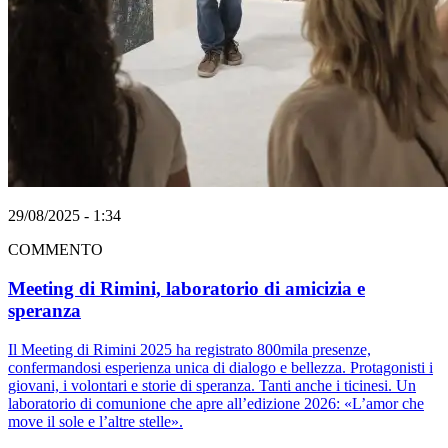
29/08/2025 - 1:34
COMMENTO
Meeting di Rimini, laboratorio di amicizia e
speranza
Il Meeting di Rimini 2025 ha registrato 800mila presenze,
confermandosi esperienza unica di dialogo e bellezza. Protagonisti i
giovani, i volontari e storie di speranza. Tanti anche i ticinesi. Un
laboratorio di comunione che apre all’edizione 2026: «L’amor che
move il sole e l’altre stelle».