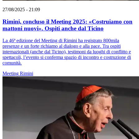
27/08/2025 - 21:09
Rimini, concluso il Meeting 2025: «Costruiamo con
mattoni nuovi». Ospiti anche dal Ticino
La 46ª edizione del Meeting di Rimini ha registrato 800mila
presenze e un forte richiamo al dialogo e alla pace. Tra ospiti
internazionali (anche dal Ticino), testimoni da luoghi di conflitto e
spettacoli, l’evento si conferma spazio di incontro e costruzione di
comunità.
Meeting Rimini