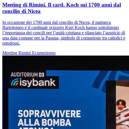
Meeting di Rimini. Il card. Koch sui 1700 anni dal
concilio di Nicea
In occasione dei 1700 anni dal concilio di Nicea, il patriarca
Bartolomeo e il cardinale svizzero Kurt Koch hanno sottolineato
l’importanza dei concili per l’unità cristiana e rilanciato l’auspicio di
una data comune per la Pasqua, simbolo di comunione tra cattolici e
ortodossi.
Meeting Rimini
Ecumenismo