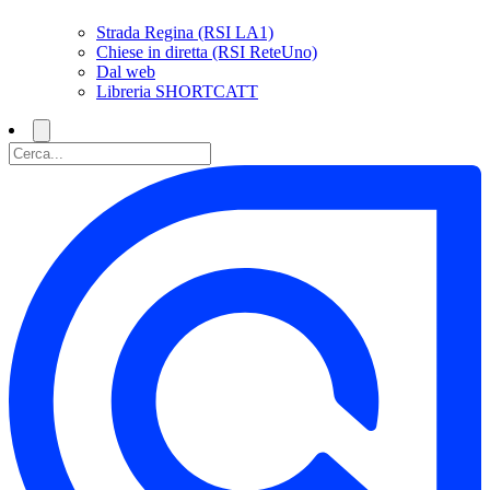
Strada Regina (RSI LA1)
Chiese in diretta (RSI ReteUno)
Dal web
Libreria SHORTCATT