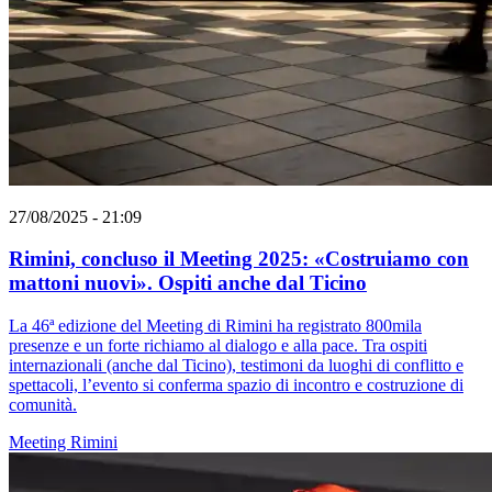
27/08/2025 - 21:09
Rimini, concluso il Meeting 2025: «Costruiamo con
mattoni nuovi». Ospiti anche dal Ticino
La 46ª edizione del Meeting di Rimini ha registrato 800mila
presenze e un forte richiamo al dialogo e alla pace. Tra ospiti
internazionali (anche dal Ticino), testimoni da luoghi di conflitto e
spettacoli, l’evento si conferma spazio di incontro e costruzione di
comunità.
Meeting Rimini