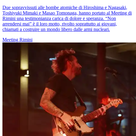
Due sopravvissuti alle bombe atomiche di Hiroshima e Nagasaki,
Toshiyuki Mimaki e Masao Tomonaga, hanno portato al Meeting di
Rimini una testimonianza carica di dolore e speranza. “Non
arrendersi mai” è il loro motto, rivolto soprattutto ai giovani,
chiamati a costruire un mondo libero dalle armi nucleari.
Meeting Rimini