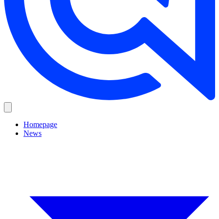
Homepage
News