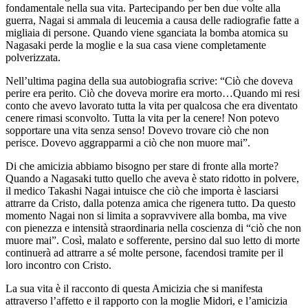
fondamentale nella sua vita. Partecipando per ben due volte alla
guerra, Nagai si ammala di leucemia a causa delle radiografie fatte a
migliaia di persone. Quando viene sganciata la bomba atomica su
Nagasaki perde la moglie e la sua casa viene completamente
polverizzata.
Nell’ultima pagina della sua autobiografia scrive: “Ciò che doveva
perire era perito. Ciò che doveva morire era morto…Quando mi resi
conto che avevo lavorato tutta la vita per qualcosa che era diventato
cenere rimasi sconvolto. Tutta la vita per la cenere! Non potevo
sopportare una vita senza senso! Dovevo trovare ciò che non
perisce. Dovevo aggrapparmi a ciò che non muore mai”.
Di che amicizia abbiamo bisogno per stare di fronte alla morte?
Quando a Nagasaki tutto quello che aveva è stato ridotto in polvere,
il medico Takashi Nagai intuisce che ciò che importa è lasciarsi
attrarre da Cristo, dalla potenza amica che rigenera tutto. Da questo
momento Nagai non si limita a sopravvivere alla bomba, ma vive
con pienezza e intensità straordinaria nella coscienza di “ciò che non
muore mai”. Così, malato e sofferente, persino dal suo letto di morte
continuerà ad attrarre a sé molte persone, facendosi tramite per il
loro incontro con Cristo.
La sua vita è il racconto di questa Amicizia che si manifesta
attraverso l’affetto e il rapporto con la moglie Midori, e l’amicizia