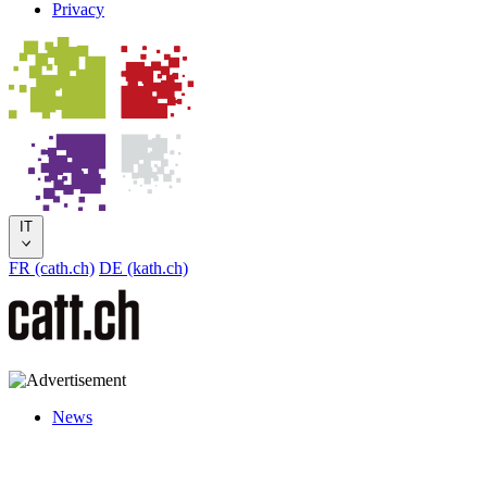
Privacy
IT
FR (cath.ch)
DE (kath.ch)
News