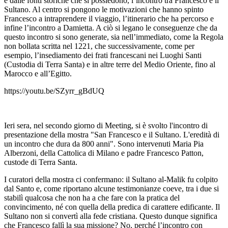
e dalle fonti storiche che si possiedono, l’incontro tra Francesco e il
Sultano. Al centro si pongono le motivazioni che hanno spinto
Francesco a intraprendere il viaggio, l’itinerario che ha percorso e
infine l’incontro a Damietta. A ciò si legano le conseguenze che da
questo incontro si sono generate, sia nell’immediato, come la Regola
non bollata scritta nel 1221, che successivamente, come per
esempio, l’insediamento dei frati francescani nei Luoghi Santi
(Custodia di Terra Santa) e in altre terre del Medio Oriente, fino al
Marocco e all’Egitto.
https://youtu.be/SZyrr_gBdUQ
Ieri sera, nel secondo giorno di Meeting, si è svolto l'incontro di
presentazione della mostra "San Francesco e il Sultano. L'eredità di
un incontro che dura da 800 anni". Sono intervenuti Maria Pia
Alberzoni, della Cattolica di Milano e padre Francesco Patton,
custode di Terra Santa.
I curatori della mostra ci confermano: il Sultano al-Malik fu colpito
dal Santo e, come riportano alcune testimonianze coeve, tra i due si
stabilì qualcosa che non ha a che fare con la pratica del
convincimento, né con quella della predica di carattere edificante. Il
Sultano non si convertì alla fede cristiana. Questo dunque significa
che Francesco fallì la sua missione? No, perché l’incontro con