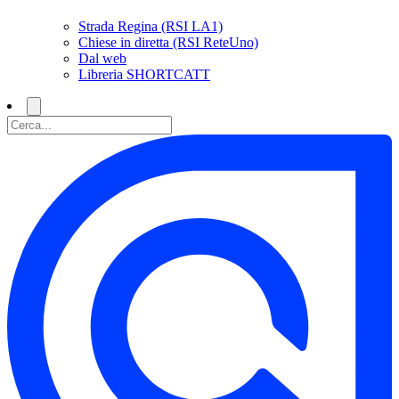
Strada Regina (RSI LA1)
Chiese in diretta (RSI ReteUno)
Dal web
Libreria SHORTCATT