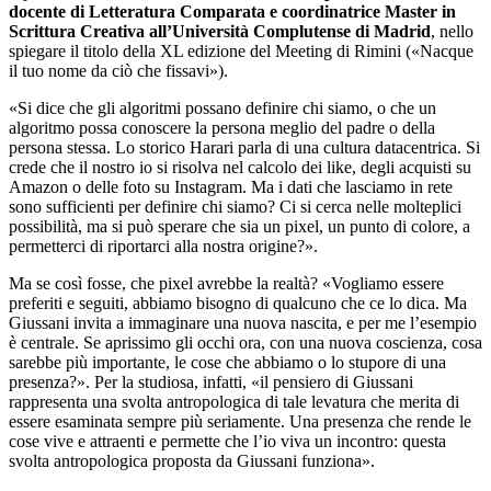
docente di Letteratura Comparata e coordinatrice Master in
Scrittura Creativa all’Università Complutense di Madrid
, nello
spiegare il titolo della XL edizione del Meeting di Rimini («Nacque
il tuo nome da ciò che fissavi»).
«Si dice che gli algoritmi possano definire chi siamo, o che un
algoritmo possa conoscere la persona meglio del padre o della
persona stessa. Lo storico Harari parla di una cultura datacentrica. Si
crede che il nostro io si risolva nel calcolo dei like, degli acquisti su
Amazon o delle foto su Instagram. Ma i dati che lasciamo in rete
sono sufficienti per definire chi siamo? Ci si cerca nelle molteplici
possibilità, ma si può sperare che sia un pixel, un punto di colore, a
permetterci di riportarci alla nostra origine?».
Ma se così fosse, che pixel avrebbe la realtà? «Vogliamo essere
preferiti e seguiti, abbiamo bisogno di qualcuno che ce lo dica. Ma
Giussani invita a immaginare una nuova nascita, e per me l’esempio
è centrale. Se aprissimo gli occhi ora, con una nuova coscienza, cosa
sarebbe più importante, le cose che abbiamo o lo stupore di una
presenza?». Per la studiosa, infatti, «il pensiero di Giussani
rappresenta una svolta antropologica di tale levatura che merita di
essere esaminata sempre più seriamente. Una presenza che rende le
cose vive e attraenti e permette che l’io viva un incontro: questa
svolta antropologica proposta da Giussani funziona».