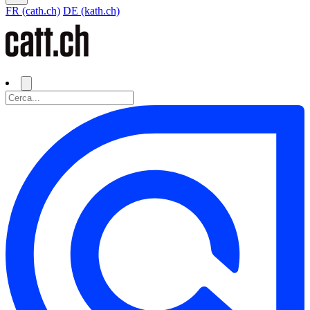
FR (cath.ch)
DE (kath.ch)