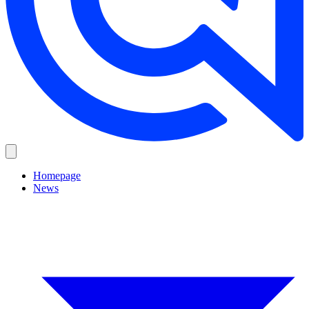
Homepage
News