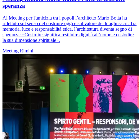
speranza
Al Meeting per l'amicizia tra i popoli l’architetto Mario Botta ha
riflettuto sul senso del costruire oggi e sul valore dei luoghi sacri. Tra
memoria, luce e responsabilità etica, l’architettura diventa segno di
speranza: «Costruire significa restituire dignità all’uomo e custodire
la sua dimensione spirituale».
Meeting Rimini