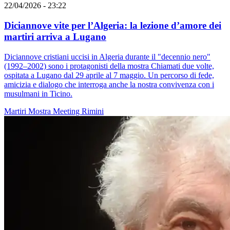
22/04/2026 - 23:22
Diciannove vite per l’Algeria: la lezione d’amore dei
martiri arriva a Lugano
Diciannove cristiani uccisi in Algeria durante il "decennio nero"
(1992–2002) sono i protagonisti della mostra Chiamati due volte,
ospitata a Lugano dal 29 aprile al 7 maggio. Un percorso di fede,
amicizia e dialogo che interroga anche la nostra convivenza con i
musulmani in Ticino.
Martiri
Mostra
Meeting Rimini