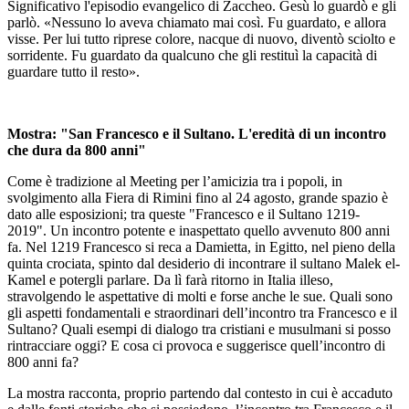
Significativo l'episodio evangelico di Zaccheo. Gesù lo guardò e gli
parlò. «Nessuno lo aveva chiamato mai così. Fu guardato, e allora
visse. Per lui tutto riprese colore, nacque di nuovo, diventò sciolto e
sorridente. Fu guardato da qualcuno che gli restituì la capacità di
guardare tutto il resto».
Mostra: "San Francesco e il Sultano. L'eredità di un incontro
che dura da 800 anni"
Come è tradizione al Meeting per l’amicizia tra i popoli, in
svolgimento alla Fiera di Rimini fino al 24 agosto, grande spazio è
dato alle esposizioni; tra queste "Francesco e il Sultano 1219-
2019". Un incontro potente e inaspettato quello avvenuto 800 anni
fa. Nel 1219 Francesco si reca a Damietta, in Egitto, nel pieno della
quinta crociata, spinto dal desiderio di incontrare il sultano Malek el-
Kamel e potergli parlare. Da lì farà ritorno in Italia illeso,
stravolgendo le aspettative di molti e forse anche le sue. Quali sono
gli aspetti fondamentali e straordinari dell’incontro tra Francesco e il
Sultano? Quali esempi di dialogo tra cristiani e musulmani si posso
rintracciare oggi? E cosa ci provoca e suggerisce quell’incontro di
800 anni fa?
La mostra racconta, proprio partendo dal contesto in cui è accaduto