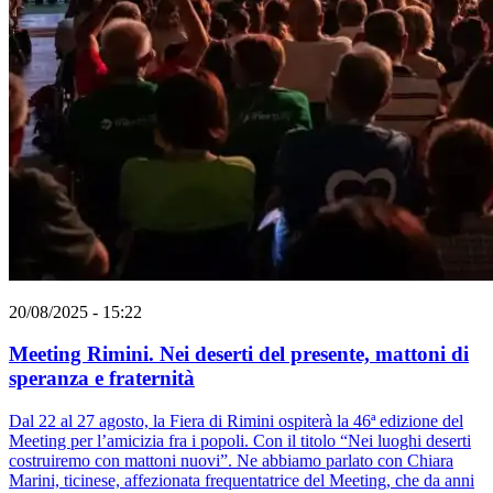
20/08/2025 - 15:22
Meeting Rimini. Nei deserti del presente, mattoni di
speranza e fraternità
Dal 22 al 27 agosto, la Fiera di Rimini ospiterà la 46ª edizione del
Meeting per l’amicizia fra i popoli. Con il titolo “Nei luoghi deserti
costruiremo con mattoni nuovi”. Ne abbiamo parlato con Chiara
Marini, ticinese, affezionata frequentatrice del Meeting, che da anni