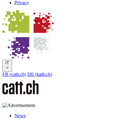
Privacy
IT
FR (cath.ch)
DE (kath.ch)
News