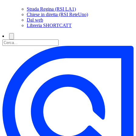
Strada Regina (RSI LA1)
Chiese in diretta (RSI ReteUno)
Dal web
Libreria SHORTCATT