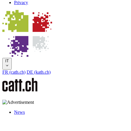
Privacy
IT
FR (cath.ch)
DE (kath.ch)
News