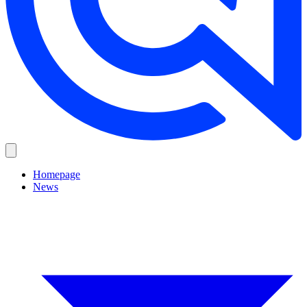
Homepage
News