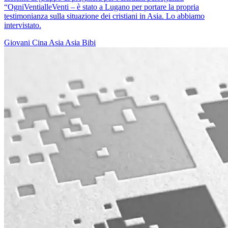
“OgniVentialleVenti – è stato a Lugano per portare la propria
testimonianza sulla situazione dei cristiani in Asia. Lo abbiamo
intervistato.
Giovani
Cina
Asia
Asia Bibi