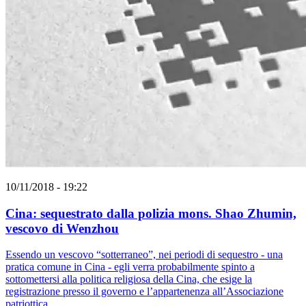
10/11/2018 - 19:22
Cina: sequestrato dalla polizia mons. Shao Zhumin,
vescovo di Wenzhou
Essendo un vescovo “sotterraneo”, nei periodi di sequestro - una
pratica comune in Cina - egli verra probabilmente spinto a
sottomettersi alla politica religiosa della Cina, che esige la
registrazione presso il governo e l’appartenenza all’Associazione
patriottica.