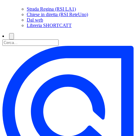
Strada Regina (RSI LA1)
Chiese in diretta (RSI ReteUno)
Dal web
Libreria SHORTCATT