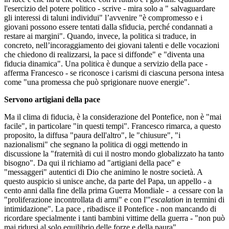
l'esercizio del potere politico - scrive - mira solo a " salvaguardare
gli interessi di taluni individui" l’avvenire "è compromesso e i
giovani possono essere tentati dalla sfiducia, perché condannati a
restare ai margini". Quando, invece, la politica si traduce, in
concreto, nell’incoraggiamento dei giovani talenti e delle vocazioni
che chiedono di realizzarsi, la pace si diffonde" e "diventa una
fiducia dinamica". Una politica è dunque a servizio della pace -
afferma Francesco - se riconosce i carismi di ciascuna persona intesa
come "una promessa che può sprigionare nuove energie".
Servono artigiani della pace
Ma il clima di fiducia, è la considerazione del Pontefice, non è "mai
facile", in particolare "in questi tempi". Francesco rimarca, a questo
proposito, la diffusa "paura dell'altro", le "chiusure", "i
nazionalismi" che segnano la politica di oggi mettendo in
discussione la "fraternità di cui il nostro mondo globalizzato ha tanto
bisogno". Da qui il richiamo ad "artigiani della pace" e
"messaggeri" autentici di Dio che animino le nostre società. A
questo auspicio si unisce anche, da parte del Papa, un appello - a
cento anni dalla fine della prima Guerra Mondiale - a cessare con la
"proliferazione incontrollata di armi" e con l'"
escalation
in termini di
intimidazione". La pace , ribadisce il Pontefice - non mancando di
ricordare specialmente i tanti bambini vittime della guerra - "non può
mai ridursi al solo equilibrio delle forze e della paura".