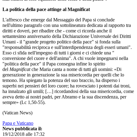
La politica della pace attinge al Magnificat
L'affresco che emerge dal Messaggio del Papa si conclude
nell'ultimo paragrafo con una sottolineatura dedicata al rapporto tra
diritti e doveri, per ribadire che - come ci ricorda anche il
settantesimo anniversario della Dichiarazione Universale dei Diritti
Umani - il "grande progetto politico della pace" si fonda sulla
"responsabilità reciproca e sull'interdipendenza degli esseri umani".
Esso ci sfida nell'impegno di tutti i giorni e ci chiede una "
conversione del cuore e dell'anima". A chi vuole impegnarsi nella
"politica della pace" il Papa consegna infine lo spirito
del
Magnificat
che Maria canta a nome di tutti gli uomini: «Di
generazione in generazione la sua misericordia per quelli che lo
temono. Ha spiegato la potenza del suo braccio, ha disperso i
superbi nei pensieri del loro cuore; ha rovesciato i potenti dai troni,
ha innalzato gli umili; […] ricordandosi della sua misericordia, come
aveva detto ai nostri padri, per Abramo e la sua discendenza, per
sempre» (Lc 1,50-55).
(Vatican News)
Papa e Vaticano
News pubblicata il:
19/12/2018 alle 17:32