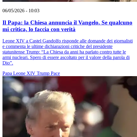
06/05/2026 - 10:03
Il Papa: la Chiesa annuncia il Vangelo. Se qualcuno
mi critica, lo faccia con verità
Leone XIV a Castel Gandolfo risponde alle domande dei giornalisti
e commenta le ultime dichiarazioni critiche del presidente
statunitense Trump: “La Chiesa da anni ha parlato contro tutte le
armi nucleari. Spero di essere ascoltato per il valore della parola di
Dio”.
Papa Leone XIV
Trump
Pace