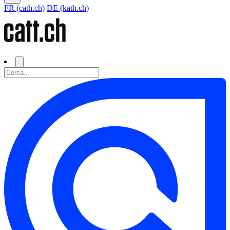
FR (cath.ch)
DE (kath.ch)