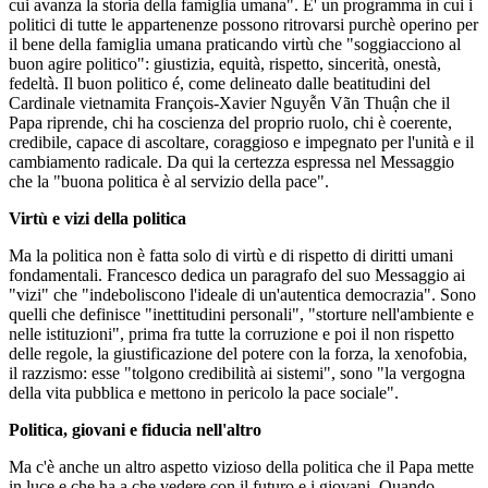
cui avanza la storia della famiglia umana". E' un programma in cui i
politici di tutte le appartenenze possono ritrovarsi purchè operino per
il bene della famiglia umana praticando virtù che "soggiacciono al
buon agire politico": giustizia, equità, rispetto, sincerità, onestà,
fedeltà. Il buon politico é, come delineato dalle beatitudini del
Cardinale vietnamita François-Xavier Nguyễn Vãn Thuận che il
Papa riprende, chi ha coscienza del proprio ruolo, chi è coerente,
credibile, capace di ascoltare, coraggioso e impegnato per l'unità e il
cambiamento radicale. Da qui la certezza espressa nel Messaggio
che la "buona politica è al servizio della pace".
Virtù e vizi della politica
Ma la politica non è fatta solo di virtù e di rispetto di diritti umani
fondamentali. Francesco dedica un paragrafo del suo Messaggio ai
"vizi" che "indeboliscono l'ideale di un'autentica democrazia". Sono
quelli che definisce "inettitudini personali", "storture nell'ambiente e
nelle istituzioni", prima fra tutte la corruzione e poi il non rispetto
delle regole, la giustificazione del potere con la forza, la xenofobia,
il razzismo: esse "tolgono credibilità ai sistemi", sono "la vergogna
della vita pubblica e mettono in pericolo la pace sociale".
Politica, giovani e fiducia nell'altro
Ma c'è anche un altro aspetto vizioso della politica che il Papa mette
in luce e che ha a che vedere con il futuro e i giovani. Quando