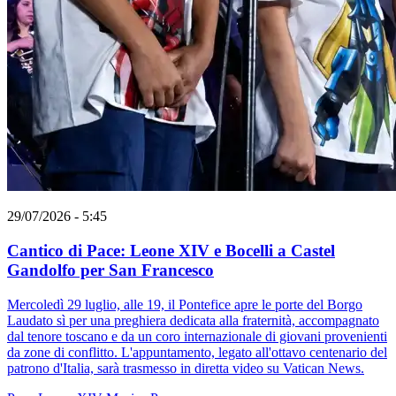
29/07/2026 - 5:45
Cantico di Pace: Leone XIV e Bocelli a Castel
Gandolfo per San Francesco
Mercoledì 29 luglio, alle 19, il Pontefice apre le porte del Borgo
Laudato sì per una preghiera dedicata alla fraternità, accompagnato
dal tenore toscano e da un coro internazionale di giovani provenienti
da zone di conflitto. L'appuntamento, legato all'ottavo centenario del
patrono d'Italia, sarà trasmesso in diretta video su Vatican News.