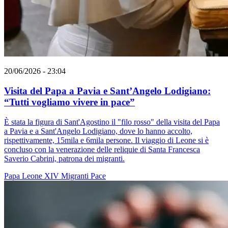
20/06/2026 - 23:04
Visita del Papa a Pavia e Sant’Angelo Lodigiano:
“Tutti vogliamo vivere in pace”
È stata la figura di Sant'Agostino il "filo rosso" della visita del Papa
a Pavia e a Sant'Angelo Lodigiano, dove lo hanno accolto,
rispettivamente, 15mila e 6mila persone. Il viaggio di Leone si è
concluso con la venerazione delle reliquie di Santa Francesca
Saverio Cabrini, patrona dei migranti.
Papa Leone XIV
Migranti
Pace