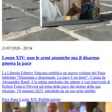
21/07/2026 - 20:54
Leone XIV: non le armi atomiche ma il disarmo
genera la pace
La Libreria Editrice Vaticana pubblica un nuovo volume del Papa
intitolato “Disarmata e disarmante. La pace è un dono”. Curata da
Alessandro Banfi, è la prima antologia che attinge a vari interventi di
Robert Francis Prevost sul tema della pace dal giorno della sua
elezione, l’8 maggio 2025, introdotti da un suo testo inedito
Pace
Papa Leone XIV
Pubblicazione