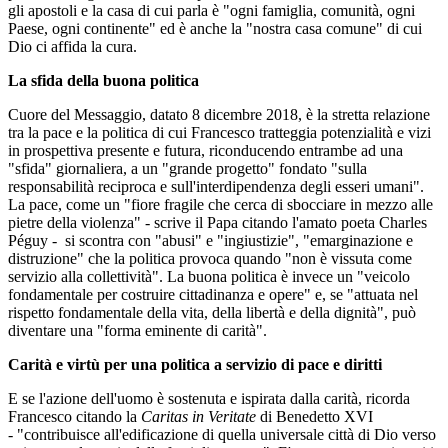
gli apostoli e la casa di cui parla è "ogni famiglia, comunità, ogni
Paese, ogni continente" ed è anche la "nostra casa comune" di cui
Dio ci affida la cura.
La sfida della buona politica
Cuore del Messaggio, datato 8 dicembre 2018, è la stretta relazione
tra la pace e la politica di cui Francesco tratteggia potenzialità e vizi
in prospettiva presente e futura, riconducendo entrambe ad una
"sfida" giornaliera, a un "grande progetto" fondato "sulla
responsabilità reciproca e sull'interdipendenza degli esseri umani".
La pace, come un "fiore fragile che cerca di sbocciare in mezzo alle
pietre della violenza" - scrive il Papa citando l'amato poeta Charles
Péguy - si scontra con "abusi" e "ingiustizie", "emarginazione e
distruzione" che la politica provoca quando "non è vissuta come
servizio alla collettività". La buona politica è invece un "veicolo
fondamentale per costruire cittadinanza e opere" e, se "attuata nel
rispetto fondamentale della vita, della libertà e della dignità", può
diventare una "forma eminente di carità".
Carità e virtù per una politica a servizio di pace e diritti
E se l'azione dell'uomo è sostenuta e ispirata dalla carità, ricorda
Francesco citando la
Caritas in Veritate
di Benedetto XVI
- "contribuisce all'edificazione di quella universale città di Dio verso