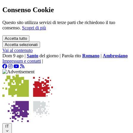
Consenso Cookie
Questo sito utilizza servizi di terze parti che richiedono il tuo
consenso.
Scopri di più
Accetta tutto
Accetta selezionati
Vai al contenuto
Dom 9 ago
|
Santo
del giorno
|
Parola rito
Romano
|
Ambrosiano
Impressum e contatti
|
IT