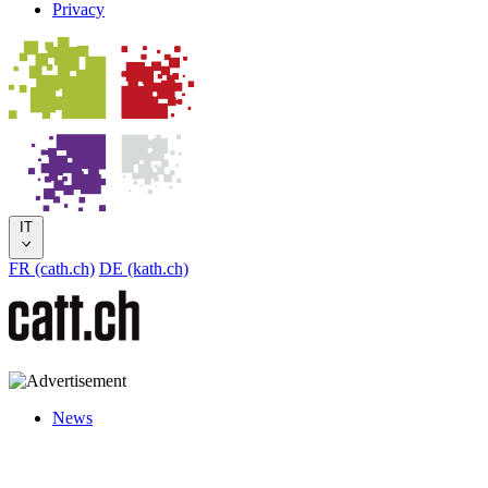
Privacy
IT
FR (cath.ch)
DE (kath.ch)
News