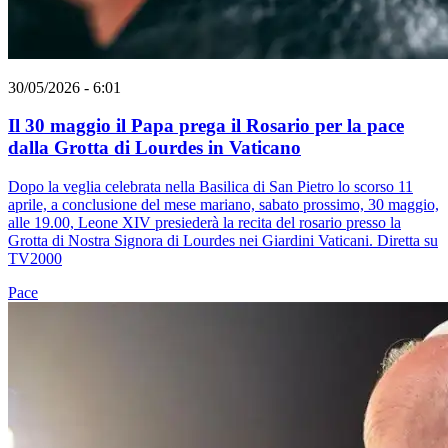
30/05/2026 - 6:01
Il 30 maggio il Papa prega il Rosario per la pace
dalla Grotta di Lourdes in Vaticano
Dopo la veglia celebrata nella Basilica di San Pietro lo scorso 11
aprile, a conclusione del mese mariano, sabato prossimo, 30 maggio,
alle 19.00, Leone XIV presiederà la recita del rosario presso la
Grotta di Nostra Signora di Lourdes nei Giardini Vaticani. Diretta su
TV2000
Pace