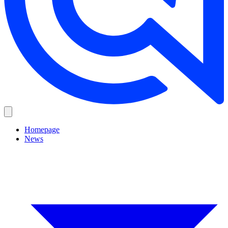
Homepage
News