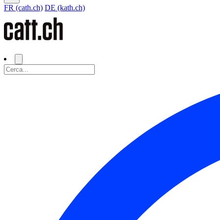
FR (cath.ch)
DE (kath.ch)