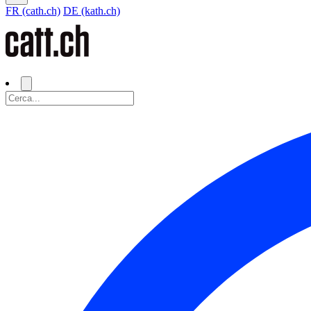
FR (cath.ch)
DE (kath.ch)