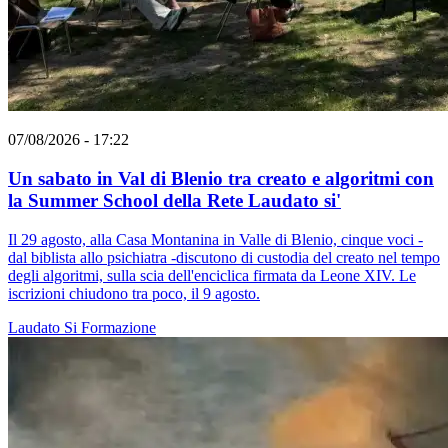
07/08/2026 - 17:22
Un sabato in Val di Blenio tra creato e algoritmi con
la Summer School della Rete Laudato si'
Il 29 agosto, alla Casa Montanina in Valle di Blenio, cinque voci -
dal biblista allo psichiatra -discutono di custodia del creato nel tempo
degli algoritmi, sulla scia dell'enciclica firmata da Leone XIV. Le
iscrizioni chiudono tra poco, il 9 agosto.
Laudato Si
Formazione