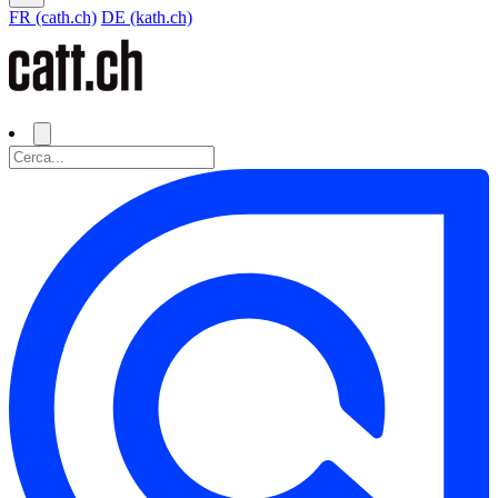
FR (cath.ch)
DE (kath.ch)