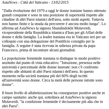
AsiaNews - Città del Vaticano - 13/02/2015
"Dalla rivoluzione del 1979 a oggi le donne iraniane hanno ottenuto
grandi conquiste e sono in una posizione di superiorità rispetto alle
cittadine di altri Paesi islamici dell'area, sotto molti aspetti. Tuttavia
non hanno finito e la strada da percorrere è ancora molto lunga". Lo
afferma ad AsiaNews la signora Shandindokht Molaverdi,
vicepresidente della Repubblica islamica d'Iran per gli Affari delle
donne e della famiglia. La leader iraniana era in Vaticano ieri per un
colloquio con una delegazione del Pontificio consiglio per la
famiglia. A seguire è stata ricevuta in udienza privata da papa
Francesco, prima di incontrare alcuni giornalisti.
La popolazione femminile iraniana si distingue in modo positivo
anzitutto dal punto di vista educativo: "Istruzione, presenza nelle
università e percentuale delle donne laureate: non c'è confronto
rispetto alle abitanti di altri Paesi islamici dell'area. In questo
momento nella società iraniana più del 60% degli iscritti
all'università sono donne. Circa la metà delle persone istruite sono
donne".
Il buon livello di alfabetizzazione ha conseguenze positive anche in
campo sanitario: anche qui, sottolinea ad AsiaNews la signora
Molaverdi, "la condizione femminile è decisamente più alta che in
altri Paesi".