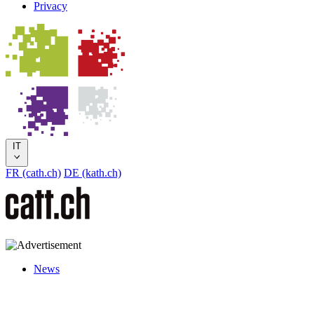
Privacy
IT
FR (cath.ch)
DE (kath.ch)
News