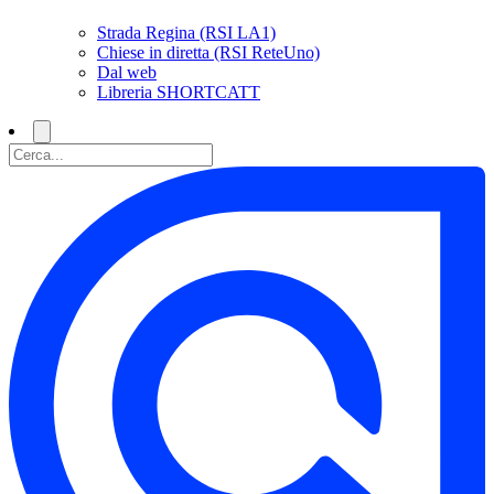
Strada Regina (RSI LA1)
Chiese in diretta (RSI ReteUno)
Dal web
Libreria SHORTCATT