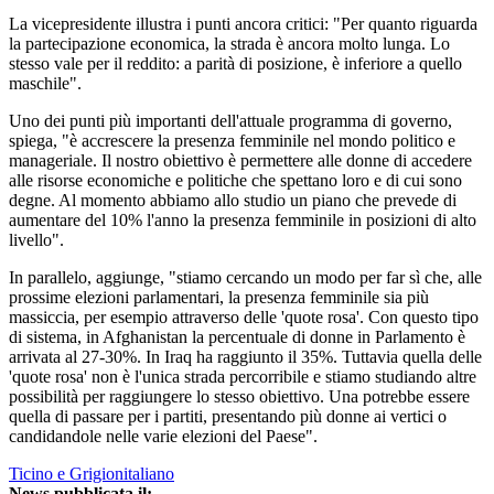
La vicepresidente illustra i punti ancora critici: "Per quanto riguarda
la partecipazione economica, la strada è ancora molto lunga. Lo
stesso vale per il reddito: a parità di posizione, è inferiore a quello
maschile".
Uno dei punti più importanti dell'attuale programma di governo,
spiega, "è accrescere la presenza femminile nel mondo politico e
manageriale. Il nostro obiettivo è permettere alle donne di accedere
alle risorse economiche e politiche che spettano loro e di cui sono
degne. Al momento abbiamo allo studio un piano che prevede di
aumentare del 10% l'anno la presenza femminile in posizioni di alto
livello".
In parallelo, aggiunge, "stiamo cercando un modo per far sì che, alle
prossime elezioni parlamentari, la presenza femminile sia più
massiccia, per esempio attraverso delle 'quote rosa'. Con questo tipo
di sistema, in Afghanistan la percentuale di donne in Parlamento è
arrivata al 27-30%. In Iraq ha raggiunto il 35%. Tuttavia quella delle
'quote rosa' non è l'unica strada percorribile e stiamo studiando altre
possibilità per raggiungere lo stesso obiettivo. Una potrebbe essere
quella di passare per i partiti, presentando più donne ai vertici o
candidandole nelle varie elezioni del Paese".
Ticino e Grigionitaliano
News pubblicata il: