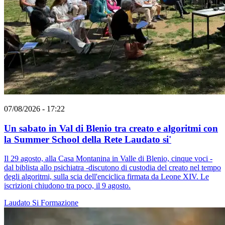
07/08/2026 - 17:22
Un sabato in Val di Blenio tra creato e algoritmi con
la Summer School della Rete Laudato si'
Il 29 agosto, alla Casa Montanina in Valle di Blenio, cinque voci -
dal biblista allo psichiatra -discutono di custodia del creato nel tempo
degli algoritmi, sulla scia dell'enciclica firmata da Leone XIV. Le
iscrizioni chiudono tra poco, il 9 agosto.
Laudato Si
Formazione