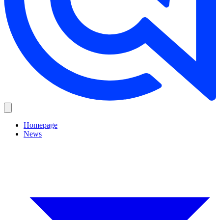
Homepage
News