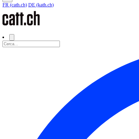
FR (cath.ch)
DE (kath.ch)