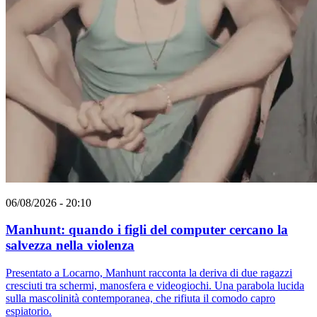
06/08/2026 - 20:10
Manhunt: quando i figli del computer cercano la
salvezza nella violenza
Presentato a Locarno, Manhunt racconta la deriva di due ragazzi
cresciuti tra schermi, manosfera e videogiochi. Una parabola lucida
sulla mascolinità contemporanea, che rifiuta il comodo capro
espiatorio.