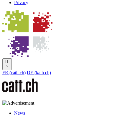
Privacy
IT
FR (cath.ch)
DE (kath.ch)
News