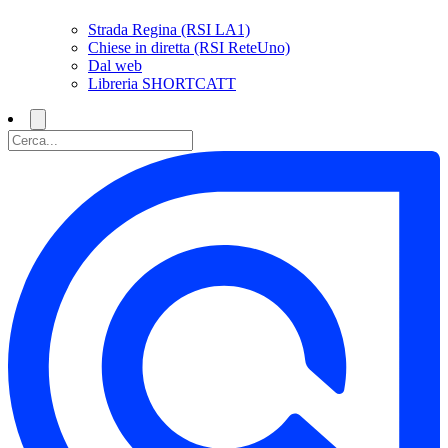
Strada Regina (RSI LA1)
Chiese in diretta (RSI ReteUno)
Dal web
Libreria SHORTCATT