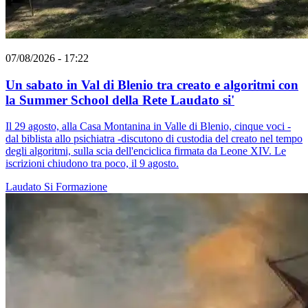
07/08/2026 - 17:22
Un sabato in Val di Blenio tra creato e algoritmi con
la Summer School della Rete Laudato si'
Il 29 agosto, alla Casa Montanina in Valle di Blenio, cinque voci -
dal biblista allo psichiatra -discutono di custodia del creato nel tempo
degli algoritmi, sulla scia dell'enciclica firmata da Leone XIV. Le
iscrizioni chiudono tra poco, il 9 agosto.
Laudato Si
Formazione