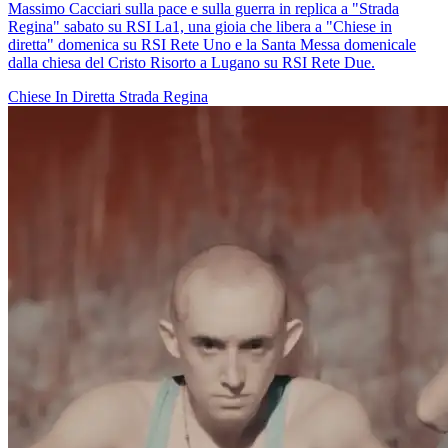
Massimo Cacciari sulla pace e sulla guerra in replica a "Strada
Regina" sabato su RSI La1, una gioia che libera a "Chiese in
diretta" domenica su RSI Rete Uno e la Santa Messa domenicale
dalla chiesa del Cristo Risorto a Lugano su RSI Rete Due.
Chiese In Diretta
Strada Regina