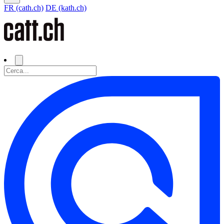
FR (cath.ch)
DE (kath.ch)