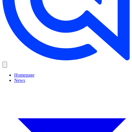
Homepage
News