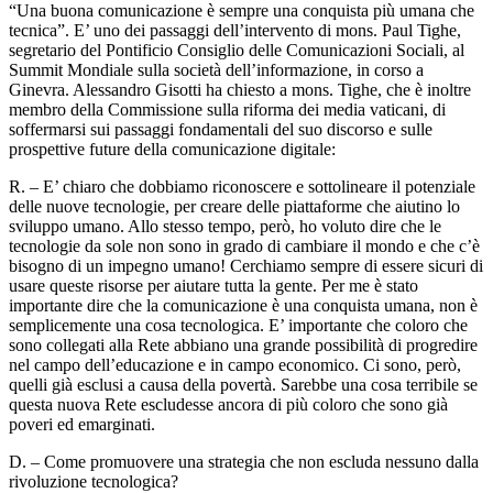
“Una buona comunicazione è sempre una conquista più umana che
tecnica”. E’ uno dei passaggi dell’intervento di mons. Paul Tighe,
segretario del Pontificio Consiglio delle Comunicazioni Sociali, al
Summit Mondiale sulla società dell’informazione, in corso a
Ginevra. Alessandro Gisotti ha chiesto a mons. Tighe, che è inoltre
membro della Commissione sulla riforma dei media vaticani, di
soffermarsi sui passaggi fondamentali del suo discorso e sulle
prospettive future della comunicazione digitale:
R. – E’ chiaro che dobbiamo riconoscere e sottolineare il potenziale
delle nuove tecnologie, per creare delle piattaforme che aiutino lo
sviluppo umano. Allo stesso tempo, però, ho voluto dire che le
tecnologie da sole non sono in grado di cambiare il mondo e che c’è
bisogno di un impegno umano! Cerchiamo sempre di essere sicuri di
usare queste risorse per aiutare tutta la gente. Per me è stato
importante dire che la comunicazione è una conquista umana, non è
semplicemente una cosa tecnologica. E’ importante che coloro che
sono collegati alla Rete abbiano una grande possibilità di progredire
nel campo dell’educazione e in campo economico. Ci sono, però,
quelli già esclusi a causa della povertà. Sarebbe una cosa terribile se
questa nuova Rete escludesse ancora di più coloro che sono già
poveri ed emarginati.
D. – Come promuovere una strategia che non escluda nessuno dalla
rivoluzione tecnologica?