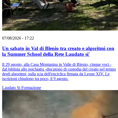
07/08/2026 - 17:22
Un sabato in Val di Blenio tra creato e algoritmi con
la Summer School della Rete Laudato si'
Il 29 agosto, alla Casa Montanina in Valle di Blenio, cinque voci -
dal biblista allo psichiatra -discutono di custodia del creato nel tempo
degli algoritmi, sulla scia dell'enciclica firmata da Leone XIV. Le
iscrizioni chiudono tra poco, il 9 agosto.
Laudato Si
Formazione