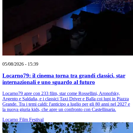
05/08/2026 - 15:39
Locarno79: il cinema torna tra grandi classici, star
internazionali e uno sguardo al futuro
Locarno79 apre con 233 film, star come Rossellini, Aronofsky,
Argento e Saldaña, e i classici Taxi Driver e Balla coi lupi in Piazza
Grande. Tra i temi caldi: l'anticipo a luglio per gli 80 anni nel 2027 e
la nuova giuria kids, che apre un confronto con Castellinaria.
Locarno
Film
Festival