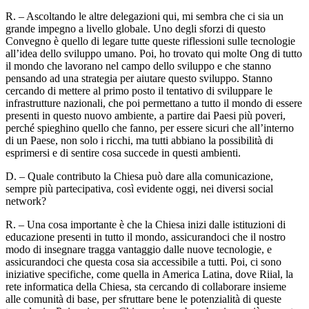
R. – Ascoltando le altre delegazioni qui, mi sembra che ci sia un
grande impegno a livello globale. Uno degli sforzi di questo
Convegno è quello di legare tutte queste riflessioni sulle tecnologie
all’idea dello sviluppo umano. Poi, ho trovato qui molte Ong di tutto
il mondo che lavorano nel campo dello sviluppo e che stanno
pensando ad una strategia per aiutare questo sviluppo. Stanno
cercando di mettere al primo posto il tentativo di sviluppare le
infrastrutture nazionali, che poi permettano a tutto il mondo di essere
presenti in questo nuovo ambiente, a partire dai Paesi più poveri,
perché spieghino quello che fanno, per essere sicuri che all’interno
di un Paese, non solo i ricchi, ma tutti abbiano la possibilità di
esprimersi e di sentire cosa succede in questi ambienti.
D. – Quale contributo la Chiesa può dare alla comunicazione,
sempre più partecipativa, così evidente oggi, nei diversi social
network?
R. – Una cosa importante è che la Chiesa inizi dalle istituzioni di
educazione presenti in tutto il mondo, assicurandoci che il nostro
modo di insegnare tragga vantaggio dalle nuove tecnologie, e
assicurandoci che questa cosa sia accessibile a tutti. Poi, ci sono
iniziative specifiche, come quella in America Latina, dove Riial, la
rete informatica della Chiesa, sta cercando di collaborare insieme
alle comunità di base, per sfruttare bene le potenzialità di queste